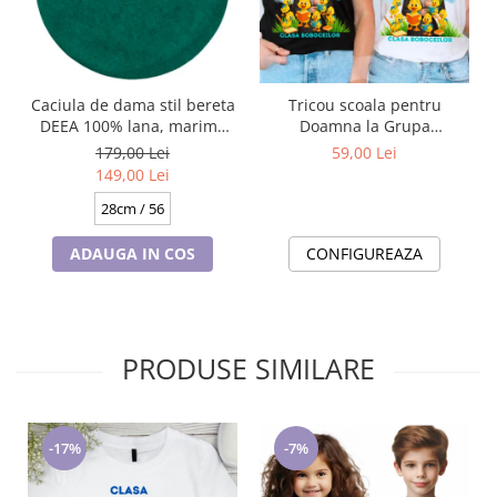
Caciula de dama stil bereta
Tricou scoala pentru
DEEA 100% lana, marime
Doamna la Grupa
universala BA25.01. 630
boboceilor– cadou
179,00 Lei
59,00 Lei
verde made Polonia
personalizat pentru
149,00 Lei
profesori
28cm / 56
ADAUGA IN COS
CONFIGUREAZA
PRODUSE SIMILARE
-17%
-7%