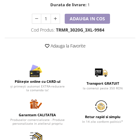
Tricouri de cuplu Valentine's Day
Durata de livrare:
1
Valentine's Day
ADAUGA IN COS
Cadouri pentru Bunici
Cadouri pentru Nasi si Fini
Cod Produs:
TRMR_3020G_3XL-9984
Cadouri Craciun
Cadouri pentru Mama
Adauga la Favorite
Cadouri pentru profesori sau absolventi
Cadouri Back to school
Cadouri de Paște
Cadouri Traditionale Romanesti
Plătește online cu CARD-ul
Transport GRATUIT
8 Martie
și primești automat EXTRA-reducere
la comenzi peste 350 RON
la comanda ta!
Cadouri pentru CUPLU El & Ea
Cadouri Iubitori de animale
Cadouri GRAVIDE
Garantam CALITATEA
Retur rapid si simplu
Cadouri pentru sportivi
Produselor comercializate - Produse
In 14 zile conform politicii*
personalizate in atelierul propriu
Cadouri Pensionare
Cadouri Colegi, sefi sau angajati