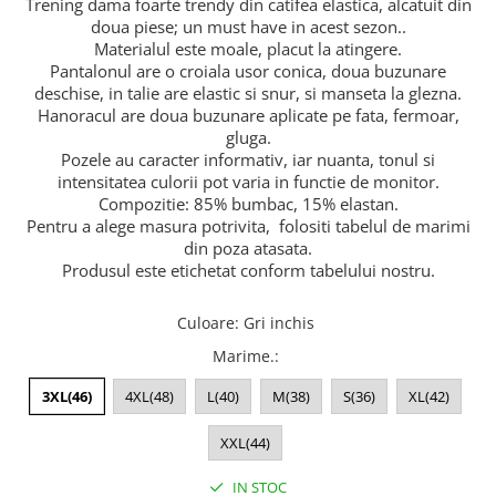
Trening dama foarte trendy din catifea elastica, alcatuit din
Lenjerii de pat pentru copii
doua piese; un must have in acest sezon..
Cadouri Cuplu
Materialul este moale, placut la atingere.
Fashion
Pantalonul are o croiala usor conica, doua buzunare
deschise, in talie are elastic si snur, si manseta la glezna.
Pijamale de CRACIUN
Hanoracul are doua buzunare aplicate pe fata, fermoar,
Pijamale de dama
gluga.
Pozele au caracter informativ, iar nuanta, tonul si
Pijamale de barbati
intensitatea culorii pot varia in functie de monitor.
Halate si capoate
Compozitie: 85% bumbac, 15% elastan.
Pijamale
Pentru a alege masura potrivita, folositi tabelul de marimi
WINTER Collection
din poza atasata.
Produsul este etichetat conform tabelului nostru.
Halate si pijamale Family
Incaltaminte
Culoare
:
Gri inchis
Seturi elegante femei
Marime.
:
Umbrele
Pijamale de copii
3XL(46)
4XL(48)
L(40)
M(38)
S(36)
XL(42)
Pijamale BIG SIZE femei
XXL(44)
Cadouri ocazii speciale
Tricouri de craciun
IN STOC