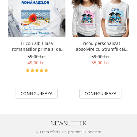
Tricou alb Clasa
Tricou personalizat
romanasilor prima zi de
absolvire cu Strumfii cei
gradinita sau scoala din
isteti
59,00 Lei
59,00 Lei
bumbac ABS1133
49,00 Lei
55,00 Lei
CONFIGUREAZA
CONFIGUREAZA
NEWSLETTER
Nu rata ofertele si promotiile noastre