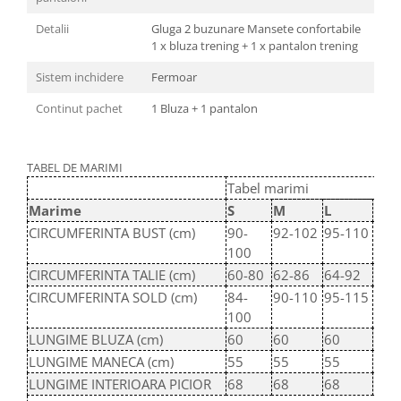
Detalii
Gluga 2 buzunare Mansete confortabile
1 x bluza trening + 1 x pantalon trening
Sistem inchidere
Fermoar
Continut pachet
1 Bluza + 1 pantalon
TABEL DE MARIMI
Tabel marimi
Marime
S
M
L
XL
CIRCUMFERINTA BUST (cm)
90-
92-102
95-110
100
100
115
CIRCUMFERINTA TALIE (cm)
60-80
62-86
64-92
66-
CIRCUMFERINTA SOLD (cm)
84-
90-110
95-115
100
100
120
LUNGIME BLUZA (cm)
60
60
60
60
LUNGIME MANECA (cm)
55
55
55
55
LUNGIME INTERIOARA PICIOR
68
68
68
68