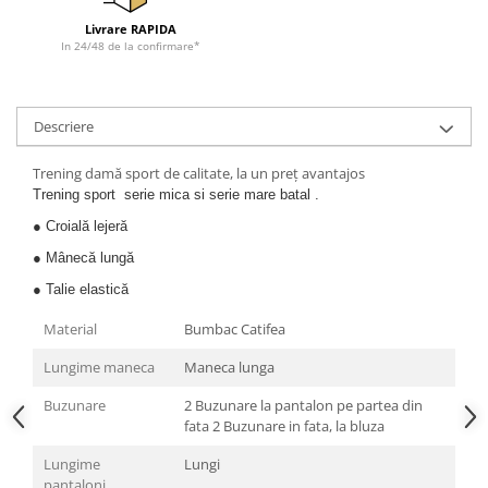
Cadouri pentru Doctori
Livrare RAPIDA
Cadouri pentru Sfânta Maria
In 24/48 de la confirmare*
Martisoare
Descriere
Trening damă sport de calitate, la un preț avantajos
Trening sport serie mica si serie mare batal .
● Croială lejeră
● Mânecă lungă
● Talie elastică
Material
Bumbac Catifea
Lungime maneca
Maneca lunga
Buzunare
2 Buzunare la pantalon pe partea din
fata 2 Buzunare in fata, la bluza
Lungime
Lungi
pantaloni