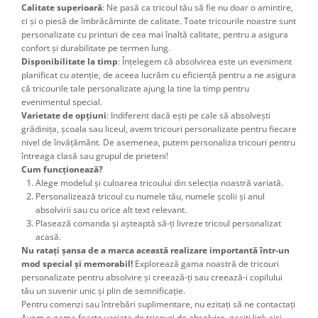
Calitate superioară
: Ne pasă ca tricoul tău să fie nu doar o amintire,
ci și o piesă de îmbrăcăminte de calitate. Toate tricourile noastre sunt
personalizate cu printuri de cea mai înaltă calitate, pentru a asigura
confort și durabilitate pe termen lung.
Disponibilitate la timp
: Înțelegem că absolvirea este un eveniment
planificat cu atenție, de aceea lucrăm cu eficiență pentru a ne asigura
că tricourile tale personalizate ajung la tine la timp pentru
evenimentul special.
Varietate de opțiuni
: Indiferent dacă ești pe cale să absolvești
grădinița, școala sau liceul, avem tricouri personalizate pentru fiecare
nivel de învățământ. De asemenea, putem personaliza tricouri pentru
întreaga clasă sau grupul de prieteni!
Cum funcționează?
Alege modelul și culoarea tricoului din selecția noastră variată.
Personalizează tricoul cu numele tău, numele școlii și anul
absolvirii sau cu orice alt text relevant.
Plasează comanda și așteaptă să-ți livreze tricoul personalizat
acasă.
Nu ratați șansa de a marca această realizare importantă într-un
mod special și memorabil!
Explorează gama noastră de tricouri
personalizate pentru absolvire și creează-ți sau creează-i copilului
tău un suvenir unic și plin de semnificație.
Pentru comenzi sau întrebări suplimentare, nu ezitați să ne contactați
Avem o gama foarte variata de tricouri de absolvire, gasiti link aici 