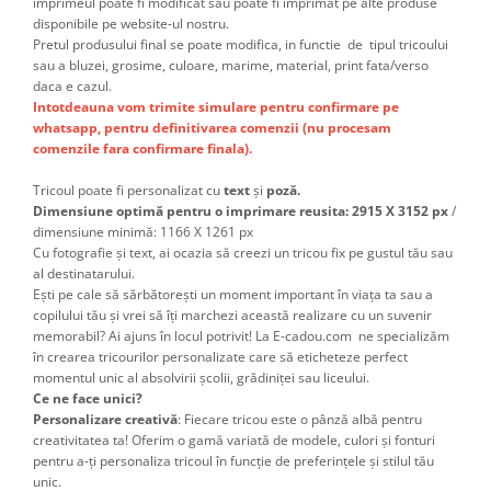
imprimeul poate fi modificat sau poate fi imprimat pe alte produse
disponibile pe website-ul nostru.
Pretul produsului final se poate modifica, in functie de tipul tricoului
sau a bluzei, grosime, culoare, marime, material, print fata/verso
daca e cazul.
Intotdeauna vom trimite simulare pentru confirmare pe
whatsapp, pentru definitivarea comenzii (nu procesam
comenzile fara confirmare finala).
Tricoul poate fi personalizat cu
text
și
poză.
Dimensiune optimă pentru o imprimare reusita: 2915 X 3152 px
/
dimensiune minimă: 1166 X 1261 px
Cu fotografie și text, ai ocazia să creezi un tricou fix pe gustul tău sau
al destinatarului.
Ești pe cale să sărbătorești un moment important în viața ta sau a
copilului tău și vrei să îți marchezi această realizare cu un suvenir
memorabil? Ai ajuns în locul potrivit! La E-cadou.com ne specializăm
în crearea tricourilor personalizate care să eticheteze perfect
momentul unic al absolvirii școlii, grădiniței sau liceului.
Ce ne face unici?
Personalizare creativă
: Fiecare tricou este o pânză albă pentru
creativitatea ta! Oferim o gamă variată de modele, culori și fonturi
pentru a-ți personaliza tricoul în funcție de preferințele și stilul tău
unic.