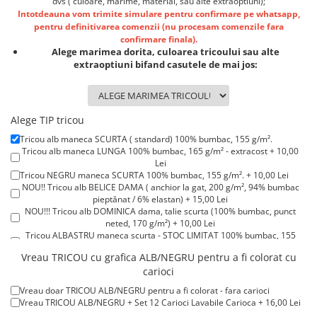
dvs ( culoare, marime, material, sau alte extraoptiuni);
Lenjerii de pat pentru copii
Intotdeauna vom trimite simulare pentru confirmare pe whatsapp,
Cadouri Cuplu
pentru definitivarea comenzii (nu procesam comenzile fara
confirmare finala).
Fashion
Alege marimea dorita, culoarea tricoului sau alte
extraoptiuni bifand casutele de mai jos:
Pijamale de CRACIUN
Pijamale de dama
Pijamale de barbati
Alege TIP tricou
Halate si capoate
Pijamale
Tricou alb maneca SCURTA ( standard) 100% bumbac, 155 g/m².
Tricou alb maneca LUNGA 100% bumbac, 165 g/m² - extracost + 10,00
WINTER Collection
Lei
Tricou NEGRU maneca SCURTA 100% bumbac, 155 g/m². + 10,00 Lei
Halate si pijamale Family
NOU!! Tricou alb BELICE DAMA ( anchior la gat, 200 g/m², 94% bumbac
Incaltaminte
pieptănat / 6% elastan) + 15,00 Lei
NOU!!! Tricou alb DOMINICA dama, talie scurta (100% bumbac, punct
Seturi elegante femei
neted, 170 g/m²) + 10,00 Lei
Umbrele
Tricou ALBASTRU maneca scurta - STOC LIMITAT 100% bumbac, 155
g/m². + 15,00 Lei
Pijamale de copii
Vreau TRICOU cu grafica ALB/NEGRU pentru a fi colorat cu
Tricou ROSU maneca scurta 100% bumbac, 155 g/m². + 15,00 Lei
Pijamale BIG SIZE femei
carioci
Tricou POLO alb maneca SCURTA 200-220 g/m² - marimi COPII + 15,00
Lei
Cadouri ocazii speciale
Vreau doar TRICOU ALB/NEGRU pentru a fi colorat - fara carioci
Tricou POLO alb maneca LUNGA 200-220 g/m² marimi COPII + 20,00
Vreau TRICOU ALB/NEGRU + Set 12 Carioci Lavabile Carioca + 16,00 Lei
Lei
Tricouri de craciun