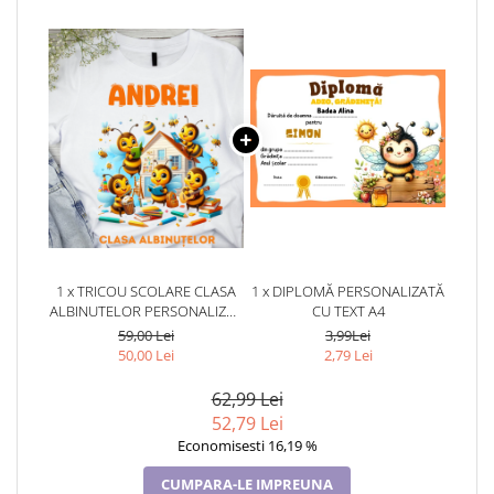
1 x TRICOU SCOLARE CLASA
1 x DIPLOMĂ PERSONALIZATĂ
ALBINUTELOR PERSONALIZAT
CU TEXT A4
PENTRU ABSOLVENTI DE
59,00 Lei
3,99Lei
SCOALA SAU GRADINITA
50,00 Lei
2,79 Lei
62,99 Lei
52,79 Lei
Economisesti 16,19 %
CUMPARA-LE IMPREUNA