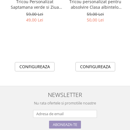
Tricou Personalizat
Tricou personalizat pentru
Saptamana verde si Ziua
absolvire Clasa albintelor
Pământului clasa
cu text sau poze ABS1036
59,00 Lei
59,00 Lei
albinutelor material
49,00 Lei
50,00 Lei
bumbac TSV111
CONFIGUREAZA
CONFIGUREAZA
NEWSLETTER
Nu rata ofertele si promotiile noastre