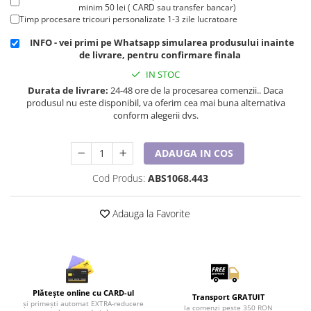
Cadouri pentru Doctori
minim 50 lei ( CARD sau transfer bancar)
Timp procesare tricouri personalizate 1-3 zile lucratoare
Cadouri pentru Sfânta Maria
Martisoare
INFO - vei primi pe Whatsapp simularea produsului inainte
de livrare, pentru confirmare finala
IN STOC
Durata de livrare:
24-48 ore de la procesarea comenzii.. Daca
produsul nu este disponibil, va oferim cea mai buna alternativa
conform alegerii dvs.
ADAUGA IN COS
Cod Produs:
ABS1068.443
Adauga la Favorite
Plătește online cu CARD-ul
Transport GRATUIT
și primești automat EXTRA-reducere
la comenzi peste 350 RON