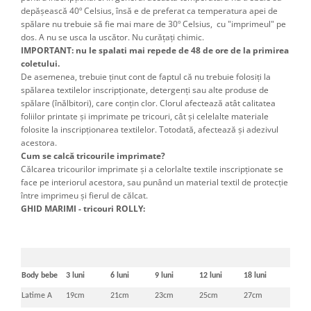
depăşească 40º Celsius, însă e de preferat ca temperatura apei de
spălare nu trebuie să fie mai mare de 30º Celsius, cu "imprimeul" pe
dos. A nu se usca la uscător. Nu curățați chimic.
IMPORTANT: nu le spalati mai repede de 48 de ore de la primirea
coletului.
De asemenea, trebuie ţinut cont de faptul că nu trebuie folosiţi la
spălarea textilelor inscripţionate, detergenţi sau alte produse de
spălare (înălbitori), care conţin clor. Clorul afectează atât calitatea
foliilor printate şi imprimate pe tricouri, cât şi celelalte materiale
folosite la inscripţionarea textilelor. Totodată, afectează şi adezivul
acestora.
Cum se calcă tricourile imprimate?
Călcarea tricourilor imprimate şi a celorlalte textile inscripţionate se
face pe interiorul acestora, sau punând un material textil de protecţie
între imprimeu şi fierul de călcat.
GHID MARIMI - tricouri ROLLY:
Body bebe
3 luni
6 luni
9 luni
12 luni
18 luni
Latime A
19cm
21cm
23cm
25cm
27cm