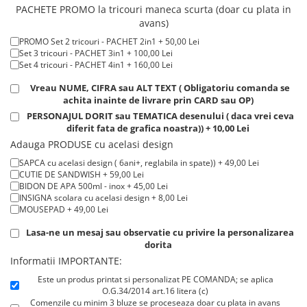
Tricou ROSU maneca LUNGA ( STOC LIMITAT) 100% bumbac, 165 g/m²
PACHETE PROMO la tricouri maneca scurta (doar cu plata in
Tricouri de cuplu Valentine's Day
- extracost + 20,00 Lei
avans)
Valentine's Day
PROMO Set 2 tricouri - PACHET 2in1 + 50,00 Lei
Cadouri pentru Bunici
Set 3 tricouri - PACHET 3in1 + 100,00 Lei
Cadouri pentru Nasi si Fini
Set 4 tricouri - PACHET 4in1 + 160,00 Lei
Cadouri Craciun
Vreau NUME, CIFRA sau ALT TEXT ( Obligatoriu comanda se
Cadouri pentru Mama
achita inainte de livrare prin CARD sau OP)
PERSONAJUL DORIT sau TEMATICA desenului ( daca vrei ceva
Cadouri pentru profesori sau absolventi
diferit fata de grafica noastra)) + 10,00 Lei
Cadouri Back to school
Adauga PRODUSE cu acelasi design
Cadouri de Paște
SAPCA cu acelasi design ( 6ani+, reglabila in spate)) + 49,00 Lei
Cadouri Traditionale Romanesti
CUTIE DE SANDWISH + 59,00 Lei
BIDON DE APA 500ml - inox + 45,00 Lei
8 Martie
INSIGNA scolara cu acelasi design + 8,00 Lei
Cadouri pentru CUPLU El & Ea
MOUSEPAD + 49,00 Lei
Cadouri Iubitori de animale
Lasa-ne un mesaj sau observatie cu privire la personalizarea
Cadouri GRAVIDE
dorita
Cadouri pentru sportivi
Informatii IMPORTANTE:
Cadouri Pensionare
Este un produs printat si personalizat PE COMANDA; se aplica
O.G.34/2014 art.16 litera (c)
Cadouri Colegi, sefi sau angajati
Comenzile cu minim 3 bluze se proceseaza doar cu plata in avans