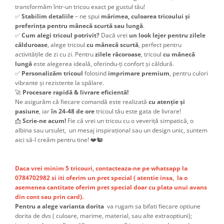
transformăm într-un tricou exact pe gustul tău!
✅
Stabilim detaliile
– ne spui
mărimea, culoarea tricoului și
preferința pentru mânecă scurtă sau lungă
.
✅
Cum alegi tricoul potrivit?
Dacă vrei
un look lejer pentru zilele
călduroase
, alege tricoul
cu mânecă scurtă
, perfect pentru
activitățile de zi cu zi. Pentru
zilele răcoroase
, tricoul
cu mânecă
lungă
este alegerea ideală, oferindu-ți confort și căldură.
✅
Personalizăm tricoul
folosind
imprimare premium
, pentru culori
vibrante și rezistente la spălare.
🚀
Procesare rapidă & livrare eficientă!
Ne asigurăm că fiecare comandă este realizată
cu atenție și
pasiune
, iar
în 24-48 de ore
tricoul tău este gata de livrare!
📩
Scrie-ne acum!
Fie că vrei un tricou cu o veveriță simpatică, o
albina sau ursulet, un mesaj inspirațional sau un design unic, suntem
aici să-l creăm pentru tine! ❤️🐿️
Daca vrei minim 5 tricouri, contacteaza-ne pe whatsapp la
0784702982 si iti oferim un pret special ( atentie insa, la o
asemenea cantitate oferim pret special doar cu plata unui avans
din cont sau prin card).
Pentru a alege varianta dorita
va rugam sa bifati fiecare optiune
dorita de dvs ( culoare, marime, material, sau alte extraoptiuni);