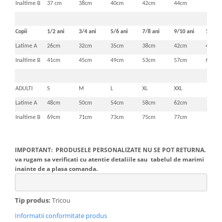
Inaltime B
37 cm
38cm
40cm
42cm
44cm
Copii
1/2 ani
3/4 ani
5/6 ani
7/8 ani
9/10 ani
11/12 
Latime A
26cm
32cm
35cm
38cm
42cm
46cm
Inaltime B
41cm
45cm
49cm
53cm
57cm
61cm
ADULTI
S
M
L
XL
XXL
Latime A
48cm
50cm
54cm
58cm
62cm
Inaltime B
69cm
71cm
73cm
75cm
77cm
IMPORTANT: PRODUSELE PERSONALIZATE NU SE POT RETURNA.
va rugam sa verificati cu atentie detaliile sau tabelul de marimi
inainte de a plasa comanda.
Tip produs:
Tricou
Informatii conformitate produs