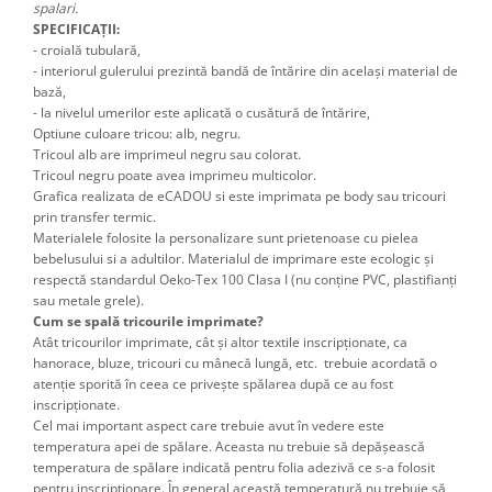
spalari.
SPECIFICAȚII:
- croială tubulară,
- interiorul gulerului prezintă bandă de întărire din același material de
bază,
- la nivelul umerilor este aplicată o cusătură de întărire,
Optiune culoare tricou: alb, negru.
Tricoul alb are imprimeul negru sau colorat.
Tricoul negru poate avea imprimeu multicolor.
Grafica realizata de eCADOU si este imprimata pe body sau tricouri
prin transfer termic.
Materialele folosite la personalizare sunt prietenoase cu pielea
bebelusului si a adultilor. Materialul de imprimare este ecologic și
respectă standardul Oeko-Tex 100 Clasa I (nu conține PVC, plastifianți
sau metale grele).
Cum se spală tricourile imprimate?
Atât tricourilor imprimate, cât şi altor textile inscripţionate, ca
hanorace, bluze, tricouri cu mânecă lungă, etc. trebuie acordată o
atenţie sporită în ceea ce priveşte spălarea după ce au fost
inscripţionate.
Cel mai important aspect care trebuie avut în vedere este
temperatura apei de spălare. Aceasta nu trebuie să depăşească
temperatura de spălare indicată pentru folia adezivă ce s-a folosit
pentru inscripţionare. În general această temperatură nu trebuie să