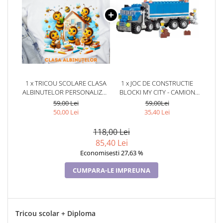
1 x TRICOU SCOLARE CLASA
1 x JOC DE CONSTRUCTIE
ALBINUTELOR PERSONALIZAT
BLOCKI MY CITY - CAMION
PENTRU ABSOLVENTI DE
(163 PIESE)
59,00 Lei
59,00Lei
SCOALA SAU GRADINITA
50,00 Lei
35,40 Lei
118,00 Lei
85,40 Lei
Economisesti 27,63 %
CUMPARA-LE IMPREUNA
Tricou scolar + Diploma