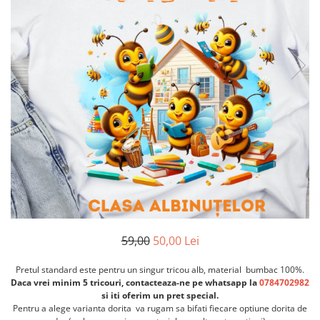
Etichete scolare
Cadouri barbati
Sepci personalizate
Seturi cadou barbati
Seturi cadou barbati portofel si curea
Bannere personalizate scoli si gradinite
Ceasuri pentru EL
Caserole personalizate sandwich
Cadouri craciun barbati
Saculeti personalizati
Cadouri personalizate barbati
Sticla de apa personalizata
Cadouri copii
Agende si caiete personalizate
Caciuli copii
Cadouri copii bebelusi 0+
Lenjerii de pat Disney
Cadouri copii 1 an
Cadouri craciun copii
59,00
50,00 Lei
Colectia Disney
Sticlă pentru apa Personalizată
Pretul standard este pentru un singur tricou alb, material bumbac 100%.
Daca vrei minim 5 tricouri, contacteaza-ne pe whatsapp la
0784702982
Sepci personalizate
si iti oferim un pret special.
Seturi cadou pentru copii KID's Collection
Pentru a alege varianta dorita
va rugam sa bifati fiecare optiune dorita de