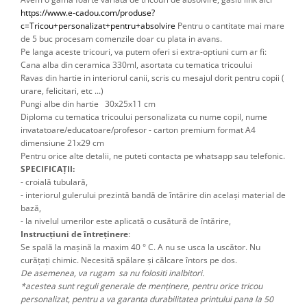
https://www.e-cadou.com/produse?
c=Tricou+personalizat+pentru+absolvire
 Pentru o cantitate mai mare 
de 5 buc procesam comenzile doar cu plata in avans.
Pe langa aceste tricouri, va putem oferi si extra-optiuni cum ar fi: 
Cana alba din ceramica 330ml, asortata cu tematica tricoului
Ravas din hartie in interiorul canii, scris cu mesajul dorit pentru copii ( 
urare, felicitari, etc ...) 
Pungi albe din hartie 30x25x11 cm
Diploma cu tematica tricoului personalizata cu nume copil, nume 
invatatoare/educatoare/profesor - carton premium format A4 
dimensiune 21x29 cm 
Pentru orice alte detalii, ne puteti contacta pe whatsapp sau telefonic.
SPECIFICAȚII:
- croială tubulară,
- interiorul gulerului prezintă bandă de întărire din același material de
bază,
- la nivelul umerilor este aplicată o cusătură de întărire,
Instrucțiuni de întreținere
:
Se spală la mașină la maxim 40 ° C. A nu se usca la uscător. Nu
curățați chimic. Necesită spălare și călcare întors pe dos.
De asemenea, va rugam sa nu folositi inalbitori.
*acestea sunt reguli generale de menținere, pentru orice tricou
personalizat, pentru a va garanta durabilitatea printului pana la 50