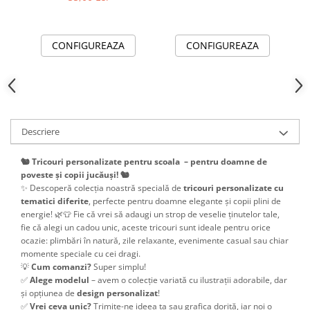
sau elevi
CONFIGUREAZA
CONFIGUREAZA
Descriere
🐿️ Tricouri personalizate pentru scoala – pentru doamne de
poveste și copii jucăuși! 🐿️
✨ Descoperă colecția noastră specială de
tricouri personalizate cu
tematici diferite
, perfecte pentru doamne elegante și copii plini de
energie! 🌿👕 Fie că vrei să adaugi un strop de veselie ținutelor tale,
fie că alegi un cadou unic, aceste tricouri sunt ideale pentru orice
ocazie: plimbări în natură, zile relaxante, evenimente casual sau chiar
momente speciale cu cei dragi.
💡
Cum comanzi?
Super simplu!
✅
Alege modelul
– avem o colecție variată cu ilustrații adorabile, dar
și opțiunea de
design personalizat
!
✅
Vrei ceva unic?
Trimite-ne ideea ta sau grafica dorită, iar noi o