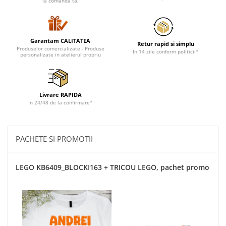
la comanda ta!
Garantam CALITATEA
Retur rapid si simplu
Produselor comercializate - Produse
In 14 zile conform politicii*
personalizate in atelierul propriu
Livrare RAPIDA
In 24/48 de la confirmare*
PACHETE SI PROMOTII
LEGO KB6409_BLOCKI163 + TRICOU LEGO, pachet promo