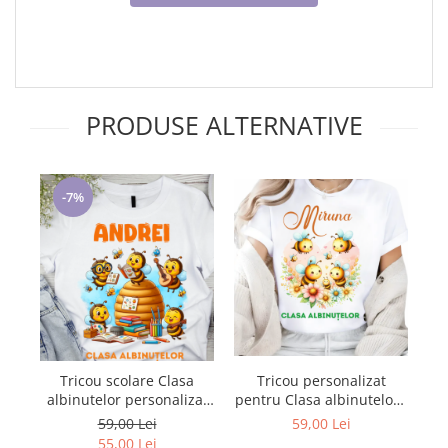
PRODUSE ALTERNATIVE
-7%
Tricou personalizat
Tricou scolare Clasa
pentru Clasa albinutelor -
al
albinutelor personalizat
un trricou cu Design
pentru absolventi de
59,00 Lei
59,00 Lei
Elegant pentru profesori
scoala sau gradinita
55,00 Lei