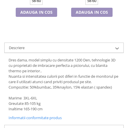
58-60
58-60
Cadouri pentru Doctori
Cadouri pentru Sfânta Maria
ADAUGA IN COS
ADAUGA IN COS
Martisoare
Descriere
Dres dama, model simplu cu densitate
12
00 Den, tehnologie 3D
cu proprietati de imbracare perfecta a piciorului, cu blanita
thermo pe interior..
Nuanta si intensitatea culorii pot diferi in functie de monitorul pe
care il utilizati atunci cand priviti produsul pe site.
Compozitie: 50
%bumbac, 35%naylon,
15
% elastan ( spandex)
Marime
3XL-6XL
Greutate 85-105 kg
Inaltime 165-190 cm
Informatii conformitate produs