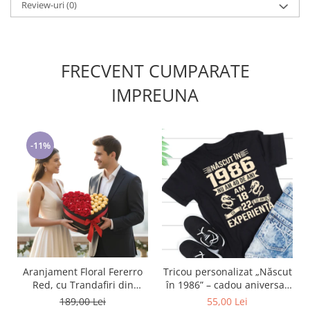
Review-uri
(0)
FRECVENT CUMPARATE
IMPREUNA
-11%
Aranjament Floral Fererro
Tricou personalizat „Născut
Red, cu Trandafiri din
în 1986” – cadou aniversar
sapun
cu mesaj amuzant
189,00 Lei
55,00 Lei