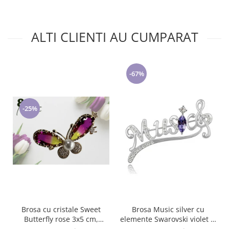
ALTI CLIENTI AU CUMPARAT
-67%
-25%
Brosa cu cristale Sweet
Brosa Music silver cu
Butterfly rose 3x5 cm,
elemente Swarovski violet si
BR23.015, garantie 6 luni
placata cu aur 18K garantie