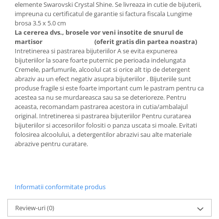
elemente Swarovski Crystal Shine. Se livreaza in cutie de bijuterii,
impreuna cu certificatul de garantie si factura fiscala Lungime
brosa 3.5 x 5.0 cm
La cererea dvs., brosele vor veni insotite de snurul de
martisor
(oferit gratis din partea noastra)
Intretinerea si pastrarea bijuteriilor A se evita expunerea
bijuteriilor la soare foarte puternic pe perioada indelungata
Cremele, parfumurile, alcoolul cat si orice alt tip de detergent
abraziv au un efect negativ asupra bijuteriilor . Bijuteriile sunt
produse fragile si este foarte important cum le pastram pentru ca
acestea sa nu se murdareasca sau sa se deterioreze. Pentru
aceasta, recomandam pastrarea acestora in cutia/ambalajul
original. Intretinerea si pastrarea bijuteriilor Pentru curatarea
bijuteriilor si accesoriilor folositi o panza uscata si moale. Evitati
folosirea alcoolului, a detergentilor abrazivi sau alte materiale
abrazive pentru curatare.
Informatii conformitate produs
Review-uri
(0)