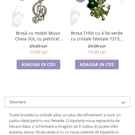
Brosa Trifoi cu 4 foi verde
Broșă cu model Music
cu cristale fatetate 12134,
Cheia SOL cu pietricele
cu ambalaj premium
albe, SC23.084
29,00 Lei
29,00 Lei
19,00 Lei
17,00 Lei
ADAUGA IN COS
ADAUGA IN COS
Descriere
Toate brosele cu cristale aduc un plus de rafinament si sunt un
cadou ideal pentru noi, femeile. O bijuterie noua reprezinta de
fiecare data, o schimbare a imaginii, iar E-cadou iti poate oferi
aceasta sansa. Straluceste si tu cu noua colectie de bijuterii cu