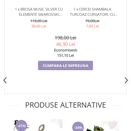
Cadouri pentru Doctori
1 x BROSA MUSIC SILVER CU
1 x CERCEI SHAMBALA
Cadouri pentru Sfânta Maria
ELEMENTE SWAROVSKI
TURCOAZ CURGATORI, CU
Martisoare
PURPLE SI PLACATA CU AUR
CRISTALE,
119,00 Lei
79,00Lei
18K GARANTIE 6 LUNI
TURCOAZ,TURCOAZ
39,00 Lei
7,90 Lei
198,00 Lei
46,90 Lei
Economisesti
151,10 Lei
CUMPARA-LE IMPREUNA
PRODUSE ALTERNATIVE
-41%
-34%