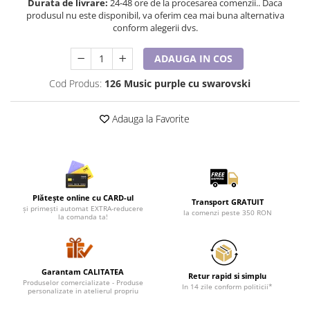
Durata de livrare:
24-48 ore de la procesarea comenzii.. Daca
Lenjerii de pat pentru copii
produsul nu este disponibil, va oferim cea mai buna alternativa
Cadouri Cuplu
conform alegerii dvs.
Fashion
ADAUGA IN COS
Pijamale de CRACIUN
Pijamale de dama
Cod Produs:
126 Music purple cu swarovski
Pijamale de barbati
Halate si capoate
Adauga la Favorite
Pijamale
WINTER Collection
Halate si pijamale Family
Incaltaminte
Plătește online cu CARD-ul
Transport GRATUIT
Seturi elegante femei
și primești automat EXTRA-reducere
la comenzi peste 350 RON
la comanda ta!
Umbrele
Pijamale de copii
Pijamale BIG SIZE femei
Garantam CALITATEA
Retur rapid si simplu
Cadouri ocazii speciale
Produselor comercializate - Produse
In 14 zile conform politicii*
personalizate in atelierul propriu
Tricouri de craciun