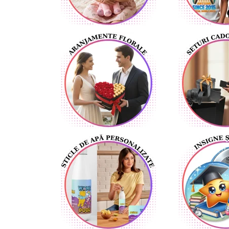
Lenjerii de pat pentru copii
Cadouri Cuplu
Fashion
Pijamale de CRACIUN
Pijamale de dama
Pijamale de barbati
Halate si capoate
Pijamale
WINTER Collection
Halate si pijamale Family
Incaltaminte
Seturi elegante femei
Umbrele
Pijamale de copii
Pijamale BIG SIZE femei
Cadouri ocazii speciale
Tricouri de craciun