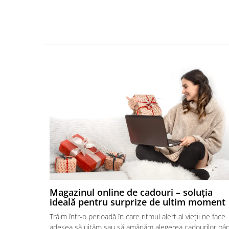
Magazinul online de cadouri – soluția
ideală pentru surprize de ultim moment
Trăim într-o perioadă în care ritmul alert al vieții ne face
adesea să uităm sau să amânăm alegerea cadourilor pâ