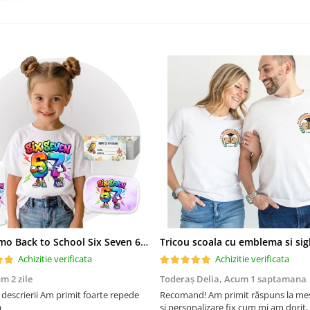
Set Promo Back to School Six Seven 67 – Tricou + Cutie + Bidon Personalizat pentru copilul tău
Achizitie verificata
Achizitie verificata
m 2 zile
Toderaș Delia,
Acum 1 saptamana
m primit foarte repede
Recomand! Am primit răspuns la mes
a
și personalizare fix cum mi am dorit,