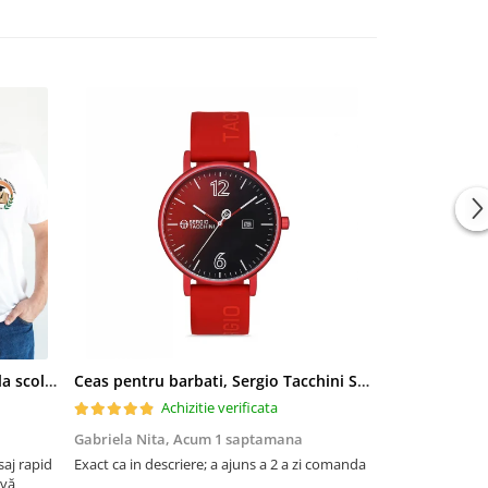
Tricou scoala cu emblema si sigla scolii pentru elevi ABS10913
Ceas pentru barbati, Sergio Tacchini Streamline, ST.1.10116.1
Achizitie verificata
Ac
Gabriela Nita,
Acum 1 saptamana
Neagu Madali
aj rapid
Exact ca in descriere; a ajuns a 2 a zi comanda
Va mulțumesc fr
 vă
materialul este 