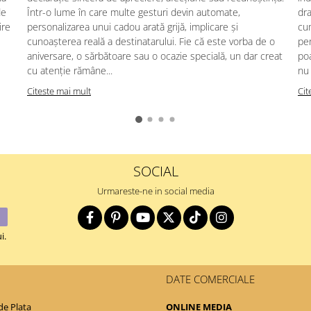
de
Într-o lume în care multe gesturi devin automate,
dra
ire
personalizarea unui cadou arată grijă, implicare și
cum
cunoașterea reală a destinatarului. Fie că este vorba de o
pen
aniversare, o sărbătoare sau o ocazie specială, un dar creat
po
cu atenție rămâne...
nu 
Citeste mai mult
Cit
SOCIAL
Urmareste-ne in social media
i.
DATE COMERCIALE
e Plata
ONLINE MEDIA