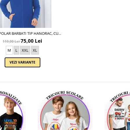
POLAR BARBATI TIP HANORAC, CU
AR LA BAZA GATULUI, CULOARE
75,00 Lei
119,00 Lei
ALBASTRU 1022
M
L
XXL
XL
VEZI VARIANTE