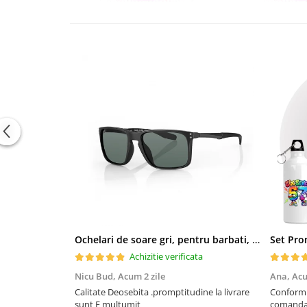
Tricouri de cuplu Valentine's Day
Valentine's Day
Cadouri pentru Bunici
Cadouri pentru Nasi si Fini
Cadouri Craciun
Cadouri pentru Mama
Cadouri pentru profesori sau absolventi
Cadouri Back to school
Cadouri de Paște
Cadouri Traditionale Romanesti
8 Martie
Cadouri pentru CUPLU El & Ea
Cadouri Iubitori de animale
Ochelari de soare gri, pentru barbati, Daniel Klein Sunglasses, DK3250-2
Cadouri GRAVIDE
Achizitie verificata
Cadouri pentru sportivi
Nicu Bud,
Acum 2 zile
Ana,
Acu
Cadouri Pensionare
Calitate Deosebita .promptitudine la livrare
Conform descrierii A
Cadouri Colegi, sefi sau angajati
sunt F multumit
comand