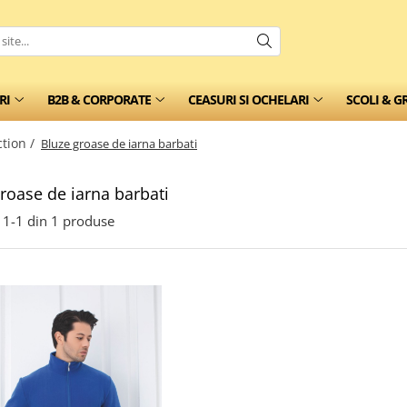
RI
B2B & CORPORATE
CEASURI SI OCHELARI
SCOLI & G
tion /
Bluze groase de iarna barbati
roase de iarna barbati
1-
1
din
1
produse