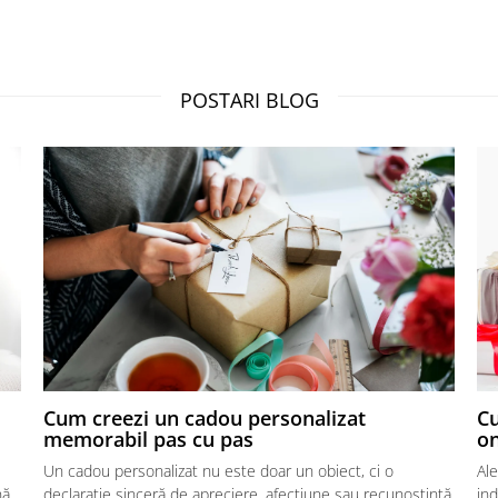
POSTARI BLOG
Cum creezi un cadou personalizat
Cu
memorabil pas cu pas
on
Un cadou personalizat nu este doar un obiect, ci o
Al
nă
declarație sinceră de apreciere, afecțiune sau recunoștință.
in