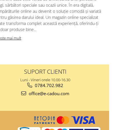
gi, sărbători speciale sau ocazii unice. În era digitală,
proaspete. A
părăturile online au devenit o soluție comodă și variată
savoarea des
tru găsirea darului ideal. Un magazin online specializat
multisenzoria
ate transforma complet această experiență, oferindu-ți
răsfață papi
doar produse bine...
persoane ale
este mai mult
Citeste mai m
SUPORT CLIENTI
Luni - Vineri orele 10.00-16.30
0784.702.982
office@e-cadou.com