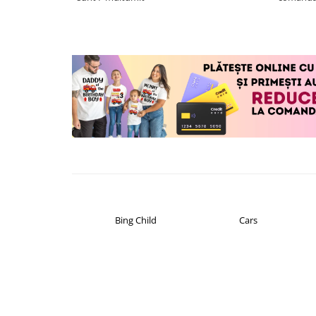
Cadouri pentru Doctori
Cadouri pentru Sfânta Maria
Martisoare
Bing Child
Cars