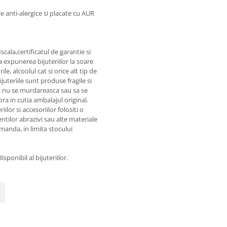
le anti-alergice si placate cu AUR
cala,certificatul de garantie si
a expunerea bijuteriilor la soare
, alcoolul cat si orice alt tip de
juteriile sunt produse fragile si
a nu se murdareasca sau sa se
a in cutia ambalajul original.
ilor si accesoriilor folositi o
entilor abrazivi sau alte materiale
omanda, in limita stocului
sponibil al bijuteriilor.