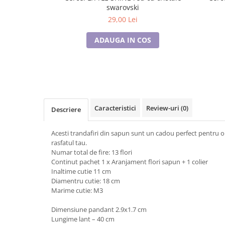
swarovski
Tricouri de cuplu Valentine's Day
29,00 Lei
Valentine's Day
Cadouri pentru Bunici
ADAUGA IN COS
Cadouri pentru Nasi si Fini
Cadouri Craciun
Cadouri pentru Mama
Cadouri pentru profesori sau absolventi
Cadouri Back to school
Caracteristici
Review-uri
(0)
Descriere
Cadouri de Paște
Cadouri Traditionale Romanesti
Acesti trandafiri din sapun sunt un cadou perfect pentru 
8 Martie
rasfatul tau.
Cadouri pentru CUPLU El & Ea
Numar total de fire: 13 flori
Continut pachet 1 x Aranjament flori sapun + 1 colier
Cadouri Iubitori de animale
Inaltime cutie 11 cm
Cadouri GRAVIDE
Diamentru cutie: 18 cm
Cadouri pentru sportivi
Marime cutie: M3
Cadouri Pensionare
Dimensiune pandant 2.9x1.7 cm
Cadouri Colegi, sefi sau angajati
Lungime lant – 40 cm