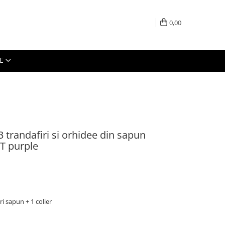
0,00
E
 trandafiri si orhidee din sapun
T purple
i sapun + 1 colier