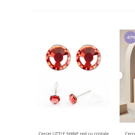
Lenjerii de pat pentru copii
Cadouri Cuplu
Fashion
Pijamale de CRACIUN
Pijamale de dama
-47
Pijamale de barbati
Halate si capoate
Pijamale
WINTER Collection
Halate si pijamale Family
Incaltaminte
Seturi elegante femei
Umbrele
Pijamale de copii
Pijamale BIG SIZE femei
Cadouri ocazii speciale
Tricouri de craciun
Cercei LITTLE SHINE red cu cristale
Cerc