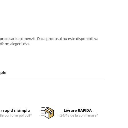
 procesarea comenzii.. Daca produsul nu este disponibil, va
form alegerii dvs.
ple
r rapid si simplu
Livrare RAPIDA
ile conform politicii*
In 24/48 de la confirmare*