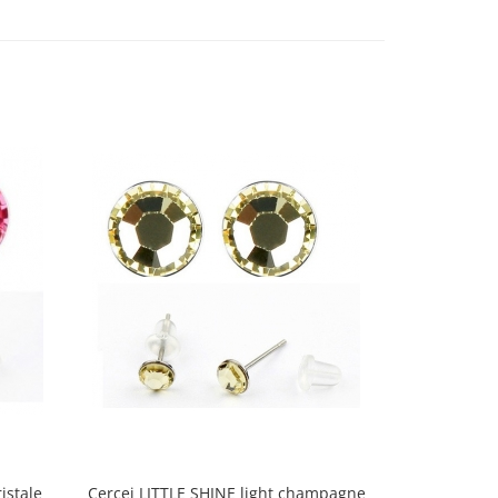
istale
Cercei LITTLE SHINE light champagne