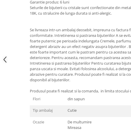
Garantie produs: 6 luni
Cadouri pentru Doctori
Seturile de bijuterii cu cristale sunt confectionate din meta
Cadouri pentru Sfânta Maria
18K, cu stralucire de lunga durata si anti-alergic.
Martisoare
Se livreaza intr-un ambalaj deosebit, impreuna cu factura fis
conformitate. Intretinerea si pastrarea bijuteriilor A se evit
foarte puternic pe perioada indelungata Cremele, parfumurile
detergent abraziv au un efect negativ asupra bijuteriilor . Bi
este foarte important cum le pastram pentru ca acestea s
deterioreze. Pentru aceasta, recomandam pastrarea acestor
Intretinerea si pastrarea bijuteriilor Pentru curatarea bijuteri
panza uscata si moale. Evitati folosirea alcoolului, a deterg
abrazive pentru curatare. Produsul poate fi realizat si la c
disponibil al bijuteriilor.
Produsul poate fi realizat si la comanda, in limita stocului di
Flori
din sapun
Tip ambalaj
Cutie
Ocazie
De multumire
Mireasa