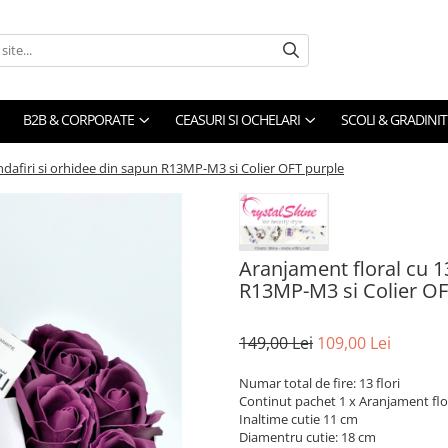
B2B & CORPORATE
CEASURI SI OCHELARI
SCOLI & GRADINIT
ndafiri si orhidee din sapun R13MP-M3 si Colier OFT purple
Aranjament floral cu 13
R13MP-M3 si Colier OF
149,00 Lei
109,00 Lei
Numar total de fire: 13 flori
Continut pachet 1 x Aranjament flor
Inaltime cutie 11 cm
Diamentru cutie: 18 cm