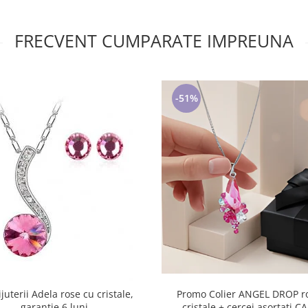
FRECVENT CUMPARATE IMPREUNA
-51%
ijuterii Adela rose cu cristale,
Promo Colier ANGEL DROP rose cu
garantie 6 luni
cristale + cercei asortati 