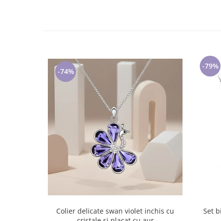
-79%
-74%
Colier delicate swan violet inchis cu
Set b
cristale si placat cu aur