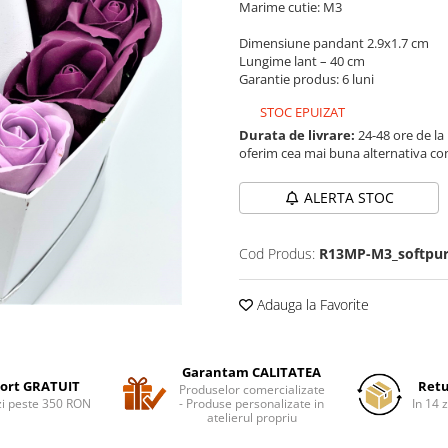
Marime cutie: M3
Dimensiune pandant 2.9x1.7 cm
Lungime lant – 40 cm
Garantie produs: 6 luni
STOC EPUIZAT
Durata de livrare:
24-48 ore de la
oferim cea mai buna alternativa con
ALERTA STOC
Cod Produs:
R13MP-M3_softpur
Adauga la Favorite
Garantam CALITATEA
ort GRATUIT
Retu
Produselor comercializate
i peste 350 RON
- Produse personalizate in
In 14 z
atelierul propriu