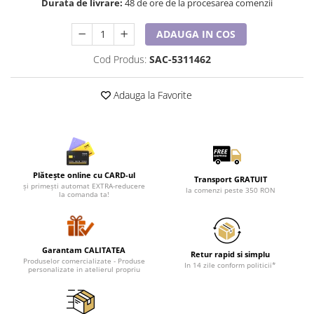
Durata de livrare:
48 de ore de la procesarea comenzii
Lenjerii de pat pentru copii
Cadouri Cuplu
ADAUGA IN COS
Fashion
Cod Produs:
SAC-5311462
Pijamale de CRACIUN
Pijamale de dama
Adauga la Favorite
Pijamale de barbati
Halate si capoate
Pijamale
WINTER Collection
Halate si pijamale Family
Plătește online cu CARD-ul
Transport GRATUIT
și primești automat EXTRA-reducere
la comenzi peste 350 RON
Incaltaminte
la comanda ta!
Seturi elegante femei
Umbrele
Pijamale de copii
Garantam CALITATEA
Retur rapid si simplu
Produselor comercializate - Produse
Pijamale BIG SIZE femei
In 14 zile conform politicii*
personalizate in atelierul propriu
Cadouri ocazii speciale
Tricouri de craciun