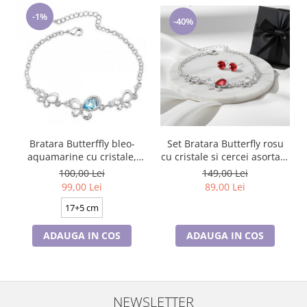
-1%
-40%
Set Bratara Butterfly rosu
Bratara Butterffly bleo-
cu cristale si cercei asortati,
aquamarine cu cristale,
placate cu aur 18K
placata cu aur 18K
149,00 Lei
100,00 Lei
89,00 Lei
99,00 Lei
17+5 cm
ADAUGA IN COS
ADAUGA IN COS
NEWSLETTER