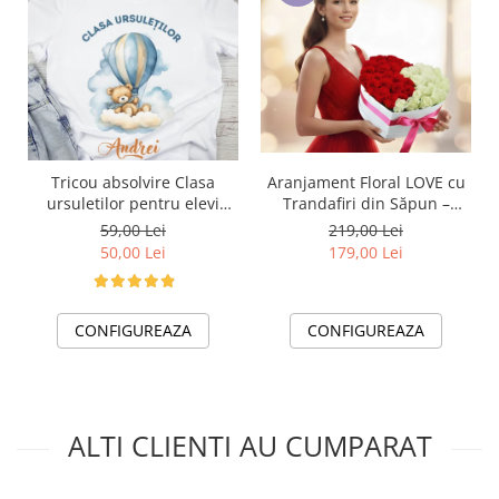
Tricou absolvire Clasa
Aranjament Floral LOVE cu
ursuletilor pentru elevi
Trandafiri din Săpun –
clasa 4 sau gradinita
Cadou Elegant și Memorabil
59,00 Lei
219,00 Lei
ABS1073
50,00 Lei
179,00 Lei
CONFIGUREAZA
CONFIGUREAZA
ALTI CLIENTI AU CUMPARAT