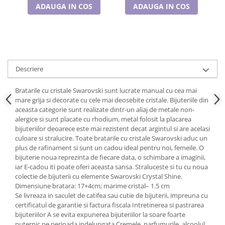
Cadouri pentru Doctori
ADAUGA IN COS
ADAUGA IN COS
Cadouri pentru Sfânta Maria
Martisoare
Descriere
Bratarile cu cristale Swarovski sunt lucrate manual cu cea mai
mare grija si decorate cu cele mai deosebite cristale. Bijuteriile din
aceasta categorie sunt realizate dintr-un aliaj de metale non-
alergice si sunt placate cu rhodium, metal folosit la placarea
bijuteriilor deoarece este mai rezistent decat argintul si are acelasi
culoare si stralucire. Toate bratarile cu cristale Swarovski aduc un
plus de rafinament si sunt un cadou ideal pentru noi, femeile. O
bijuterie noua reprezinta de fiecare data, o schimbare a imaginii,
iar E-cadou iti poate oferi aceasta sansa. Straluceste si tu cu noua
colectie de bijuterii cu elemente Swarovski Crystal Shine.
Dimensiune bratara: 17+4cm; marime cristal– 1.5 cm
Se livreaza in saculet de catifea sau cutie de bijuterii, impreuna cu
certificatul de garantie si factura fiscala Intretinerea si pastrarea
bijuteriilor A se evita expunerea bijuteriilor la soare foarte
puternic pe perioada indelungata Cremele, parfumurile, alcoolul