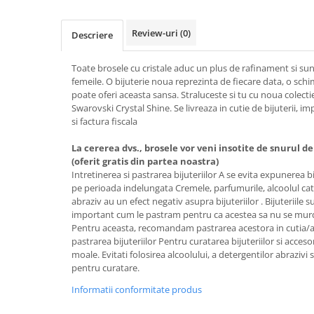
Tricouri de cuplu Valentine's Day
Valentine's Day
Review-uri
(0)
Descriere
Cadouri pentru Bunici
Cadouri pentru Nasi si Fini
Toate brosele cu cristale aduc un plus de rafinament si su
femeile. O bijuterie noua reprezinta de fiecare data, o schim
Cadouri Craciun
poate oferi aceasta sansa. Straluceste si tu cu noua colecti
Cadouri pentru Mama
Swarovski Crystal Shine. Se livreaza in cutie de bijuterii, i
Cadouri pentru profesori sau absolventi
si factura fiscala
Cadouri Back to school
La cererea dvs., brosele vor veni insotite de snurul d
Cadouri de Paște
(oferit gratis din partea noastra)
Cadouri Traditionale Romanesti
Intretinerea si pastrarea bijuteriilor A se evita expunerea bi
pe perioada indelungata Cremele, parfumurile, alcoolul cat s
8 Martie
abraziv au un efect negativ asupra bijuteriilor . Bijuteriile s
Cadouri pentru CUPLU El & Ea
important cum le pastram pentru ca acestea sa nu se murd
Pentru aceasta, recomandam pastrarea acestora in cutia/amb
Cadouri Iubitori de animale
pastrarea bijuteriilor Pentru curatarea bijuteriilor si accesor
Cadouri GRAVIDE
moale. Evitati folosirea alcoolului, a detergentilor abrazivi
Cadouri pentru sportivi
pentru curatare.
Cadouri Pensionare
Informatii conformitate produs
Cadouri Colegi, sefi sau angajati