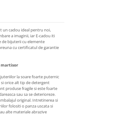
nt un cadou ideal pentru noi,
bare a imaginii, iar E-cadou iti
e de bijuterii cu elemente
mpreuna cu certificatul de garantie
e martisor
juteriilor la soare foarte puternic
i orice alt tip de detergent
unt produse fragile si este foarte
areasca sau sa se deterioreze.
alajul original. Intretinerea si
iilor folositi o panza uscata si
 sau alte materiale abrazive