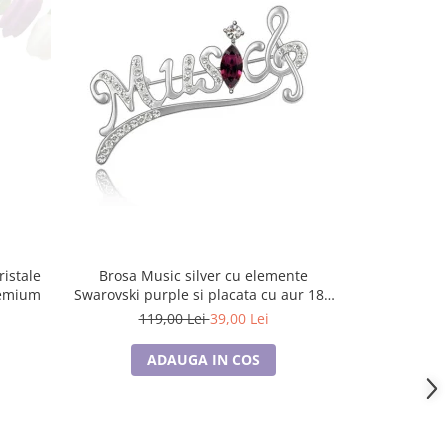
-67%
Brosa Music silver cu elemente
Brosa Music sil
remium
Swarovski purple si placata cu aur 18K
Swarovski vi
garantie 6 luni
g
119,00 Lei
39,00 Lei
119
ADAUGA IN COS
A