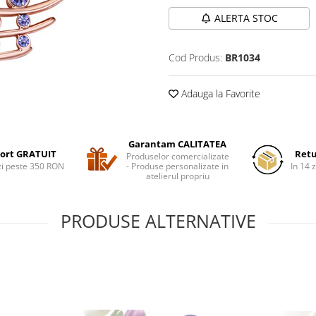
ALERTA STOC
Cod Produs:
BR1034
Adauga la Favorite
Garantam CALITATEA
ort GRATUIT
Retu
Produselor comercializate
i peste 350 RON
- Produse personalizate in
In 14 z
atelierul propriu
PRODUSE ALTERNATIVE