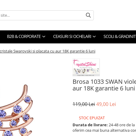
B2B & CORPORATE
CEASURI SI OCHELARI
SCOLI & GRADINIT
ristale Swarovski si placata cu aur 18K garantie 6 luni
Brosa 1033 SWAN violet
aur 18K garantie 6 luni
119,00 Lei
49,00 Lei
STOC EPUIZAT
Durata de livrare:
24-48 ore de la
oferim cea mai buna alternativa con