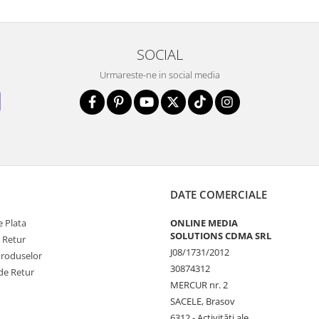
SOCIAL
Urmareste-ne in social media
DATE COMERCIALE
 Plata
ONLINE MEDIA
SOLUTIONS CDMA SRL
e Retur
J08/1731/2012
Produselor
30874312
de Retur
MERCUR nr. 2
SACELE, Brasov
6312 - Activităţi ale