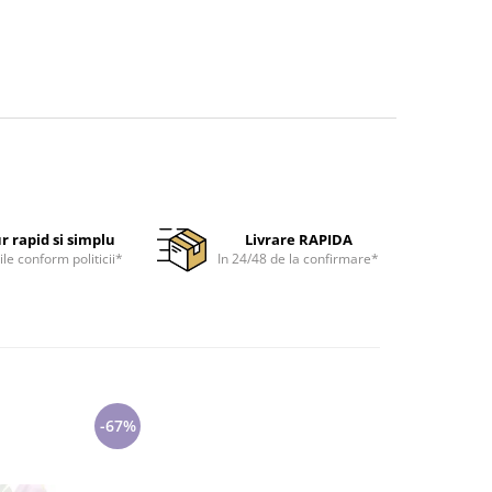
r rapid si simplu
Livrare RAPIDA
ile conform politicii*
In 24/48 de la confirmare*
-67%