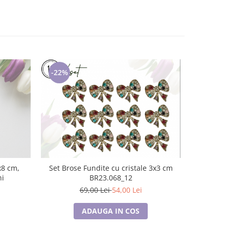
-22%
-25%
Set Brose Fundite cu cristale 3x3 cm
Brosa Cal
ni
BR23.068_12
BR2
69,00 Lei
54,00 Lei
ADAUGA IN COS