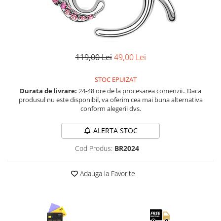
Etichete scolare
Cadouri barbati
Sepci personalizate
Seturi cadou barbati
Seturi cadou barbati portofel si curea
Bannere personalizate scoli si gradinite
Ceasuri pentru EL
119,00 Lei
49,00 Lei
Caserole personalizate sandwich
Cadouri craciun barbati
Saculeti personalizati
STOC EPUIZAT
Cadouri personalizate barbati
Sticla de apa personalizata
Durata de livrare:
24-48 ore de la procesarea comenzii.. Daca
Cadouri copii
produsul nu este disponibil, va oferim cea mai buna alternativa
Agende si caiete personalizate
Caciuli copii
conform alegerii dvs.
Cadouri copii bebelusi 0+
ALERTA STOC
Lenjerii de pat Disney
Cadouri copii 1 an
Cod Produs:
BR2024
Cadouri craciun copii
Colectia Disney
Adauga la Favorite
Sticlă pentru apa Personalizată
Sepci personalizate
Seturi cadou pentru copii KID's Collection