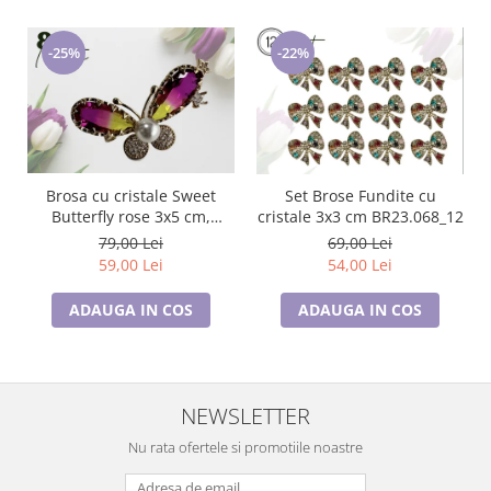
-22%
-25%
Brosa cu cristale Sweet
Set Brose Fundite cu
Butterfly rose 3x5 cm,
cristale 3x3 cm BR23.068_12
BR23.015, garantie 6 luni
79,00 Lei
69,00 Lei
59,00 Lei
54,00 Lei
ADAUGA IN COS
ADAUGA IN COS
NEWSLETTER
Nu rata ofertele si promotiile noastre