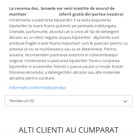
Cadouri pentru Doctori
La cererea dvs., brosele vor veni insotite de snurul de
Cadouri pentru Sfânta Maria
martisor
(oferit gratis din partea noastra)
Martisoare
Intretinerea si pastrarea bijuteriilor A se evita expunerea
bijuteriilor la soare foarte puternic pe perioada indelungata
Cremele, parfumurile, alcoolul cat si orice alt tip de detergent
abraziv au un efect negativ asupra bijuteriilor . Bijuteriile sunt
produse fragile si este foarte important cum le pastram pentru ca
acestea sa nu se murdareasca sau sa se deterioreze. Pentru
aceasta, recomandam pastrarea acestora in cutia/ambalajul
original. Intretinerea si pastrarea bijuteriilor Pentru curatarea
bijuteriilor si accesoriilor folositi o panza uscata si moale. Evitati
folosirea alcoolului, a detergentilor abrazivi sau alte materiale
abrazive pentru curatare.
Informatii conformitate produs
Review-uri
(0)
ALTI CLIENTI AU CUMPARAT