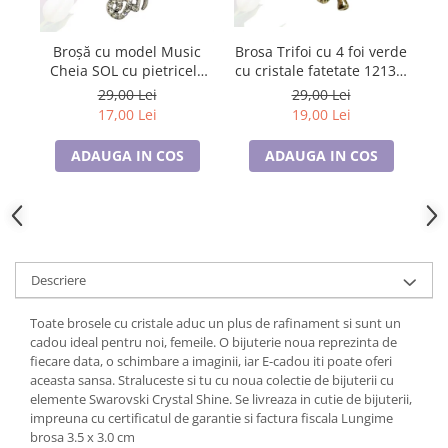
Tricouri de cuplu Valentine's Day
Valentine's Day
Brosa Trifoi cu 4 foi verde
Broșă cu model Music
Cadouri pentru Bunici
cu cristale fatetate 12134,
Cheia SOL cu pietricele
cu ambalaj premium
p
albe, SC23.084
Cadouri pentru Nasi si Fini
29,00 Lei
29,00 Lei
19,00 Lei
17,00 Lei
Cadouri Craciun
Cadouri pentru Mama
ADAUGA IN COS
ADAUGA IN COS
Cadouri pentru profesori sau absolventi
Cadouri Back to school
Cadouri de Paște
Cadouri Traditionale Romanesti
8 Martie
Descriere
Cadouri pentru CUPLU El & Ea
Toate brosele cu cristale aduc un plus de rafinament si sunt un
Cadouri Iubitori de animale
cadou ideal pentru noi, femeile. O bijuterie noua reprezinta de
Cadouri GRAVIDE
fiecare data, o schimbare a imaginii, iar E-cadou iti poate oferi
Cadouri pentru sportivi
aceasta sansa. Straluceste si tu cu noua colectie de bijuterii cu
elemente Swarovski Crystal Shine. Se livreaza in cutie de bijuterii,
Cadouri Pensionare
impreuna cu certificatul de garantie si factura fiscala Lungime
Cadouri Colegi, sefi sau angajati
brosa 3.5 x 3.0 cm