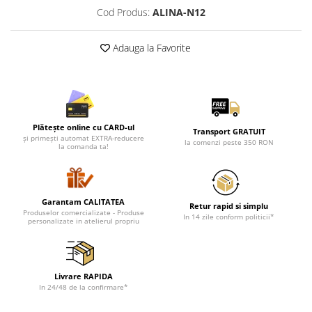
Lenjerii de pat pentru copii
Cod Produs:
ALINA-N12
Cadouri Cuplu
Fashion
Adauga la Favorite
Pijamale de CRACIUN
Pijamale de dama
Pijamale de barbati
Halate si capoate
Plătește online cu CARD-ul
Transport GRATUIT
Pijamale
și primești automat EXTRA-reducere
la comenzi peste 350 RON
la comanda ta!
WINTER Collection
Halate si pijamale Family
Incaltaminte
Garantam CALITATEA
Retur rapid si simplu
Seturi elegante femei
Produselor comercializate - Produse
In 14 zile conform politicii*
personalizate in atelierul propriu
Umbrele
Pijamale de copii
Pijamale BIG SIZE femei
Livrare RAPIDA
Cadouri ocazii speciale
In 24/48 de la confirmare*
Tricouri de craciun