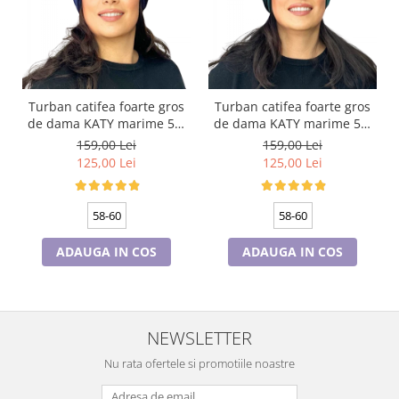
Turban catifea foarte gros
Turban catifea foarte gros
de dama KATY marime 58-
de dama KATY marime 58-
60, captuseala polar,
60, captuseala polar,
159,00 Lei
159,00 Lei
culoare bleomarin
culoare verde emerald
125,00 Lei
125,00 Lei
58-60
58-60
ADAUGA IN COS
ADAUGA IN COS
NEWSLETTER
Nu rata ofertele si promotiile noastre