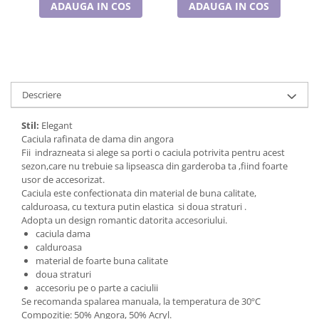
Cadouri pentru Doctori
ADAUGA IN COS
ADAUGA IN COS
Cadouri pentru Sfânta Maria
Martisoare
Descriere
Stil:
Elegant
Caciula rafinata de dama din angora
Fii indrazneata si alege sa porti o caciula potrivita pentru acest
sezon,care nu trebuie sa lipseasca din garderoba ta ,fiind foarte
usor de accesorizat.
Caciula este confectionata din material de buna calitate,
calduroasa, cu textura putin elastica si doua straturi .
Adopta un design romantic datorita accesoriului.
caciula dama
calduroasa
material de foarte buna calitate
doua straturi
accesoriu pe o parte a caciulii
Se recomanda spalarea manuala, la temperatura de 30ºC
Compozitie: 50% Angora, 50% Acryl.