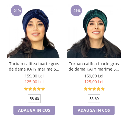
-21%
-21%
Turban catifea foarte gros
Turban catifea foarte gros
de dama KATY marime 58-
de dama KATY marime 58-
60, captuseala polar,
60, captuseala polar,
159,00 Lei
159,00 Lei
culoare bleomarin
culoare verde emerald
125,00 Lei
125,00 Lei
58-60
58-60
ADAUGA IN COS
ADAUGA IN COS