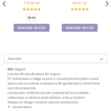
captuseala din polar,
curcubeu
Cadouri pentru Doctori
119,00 Lei
49,00 Lei
culoare gri
Cadouri pentru Sfânta Maria
Martisoare
58-60
ADAUGA IN COS
ADAUGA IN COS
Descriere
Stil:
Elegant
Caciula rafinata de dama din angora
Fii indrazneata si alege sa porti o caciula potrivita pentru acest
sezon,care nu trebuie sa lipseasca din garderoba ta ,fiind foarte
usor de accesorizat.
Caciula este confectionata din material de buna calitate,
calduroasa, cu textura putin elastica si doua straturi .
Adopta un design romantic datorita accesoriului.
caciula dama