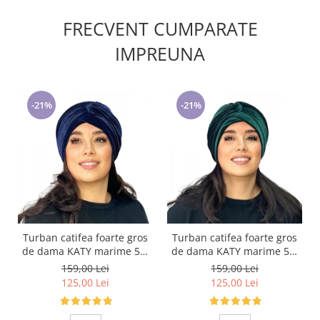
FRECVENT CUMPARATE
IMPREUNA
-21%
-21%
Turban catifea foarte gros
Turban catifea foarte gros
de dama KATY marime 58-
de dama KATY marime 58-
60, captuseala polar,
60, captuseala polar,
159,00 Lei
159,00 Lei
culoare bleomarin
culoare verde emerald
125,00 Lei
125,00 Lei