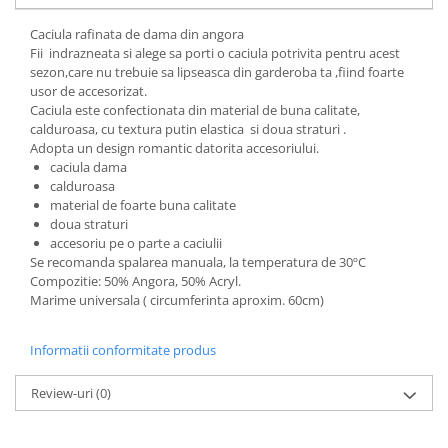
Cadouri pentru Doctori
Caciula rafinata de dama din angora
Cadouri pentru Sfânta Maria
Fii indrazneata si alege sa porti o caciula potrivita pentru acest
Martisoare
sezon,care nu trebuie sa lipseasca din garderoba ta ,fiind foarte
usor de accesorizat.
Caciula este confectionata din material de buna calitate,
calduroasa, cu textura putin elastica si doua straturi .
Adopta un design romantic datorita accesoriului.
caciula dama
calduroasa
material de foarte buna calitate
doua straturi
accesoriu pe o parte a caciulii
Se recomanda spalarea manuala, la temperatura de 30ºC
Compozitie: 50% Angora, 50% Acryl.
Marime universala ( circumferinta aproxim. 60cm)
Informatii conformitate produs
Review-uri
(0)