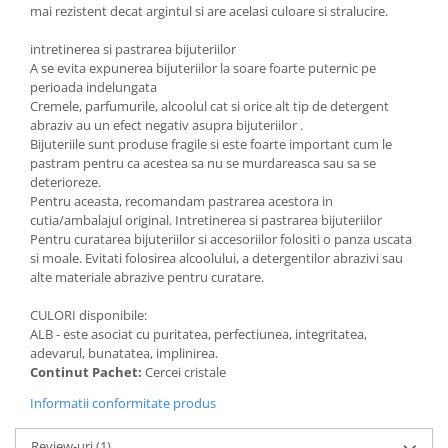
mai rezistent decat argintul si are acelasi culoare si stralucire.
intretinerea si pastrarea bijuteriilor
A se evita expunerea bijuteriilor la soare foarte puternic pe
perioada indelungata
Cremele, parfumurile, alcoolul cat si orice alt tip de detergent
abraziv au un efect negativ asupra bijuteriilor .
Bijuteriile sunt produse fragile si este foarte important cum le
pastram pentru ca acestea sa nu se murdareasca sau sa se
deterioreze.
Pentru aceasta, recomandam pastrarea acestora in
cutia/ambalajul original. Intretinerea si pastrarea bijuteriilor
Pentru curatarea bijuteriilor si accesoriilor folositi o panza uscata
si moale. Evitati folosirea alcoolului, a detergentilor abrazivi sau
alte materiale abrazive pentru curatare.
CULORI disponibile:
ALB - este asociat cu puritatea, perfectiunea, integritatea,
adevarul, bunatatea, implinirea.
Continut Pachet:
Cercei cristale
Informatii conformitate produs
Review-uri
(1)