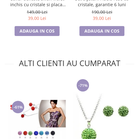
inchis cu cristale si placat
cristale, garantie 6 luni
cu aur
149,00 Lei
190,00 Lei
39,00 Lei
39,00 Lei
ADAUGA IN COS
ADAUGA IN COS
ALTI CLIENTI AU CUMPARAT
-71%
-61%