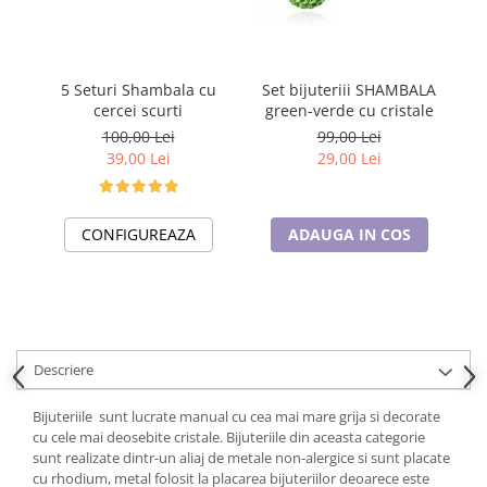
Cadouri pentru Doctori
Cadouri pentru Sfânta Maria
Martisoare
5 Seturi Shambala cu
Set bijuteriii SHAMBALA
S
cercei scurti
green-verde cu cristale
100,00 Lei
99,00 Lei
39,00 Lei
29,00 Lei
CONFIGUREAZA
ADAUGA IN COS
Descriere
Bijuteriile sunt lucrate manual cu cea mai mare grija si decorate
cu cele mai deosebite cristale. Bijuteriile din aceasta categorie
sunt realizate dintr-un aliaj de metale non-alergice si sunt placate
cu rhodium, metal folosit la placarea bijuteriilor deoarece este