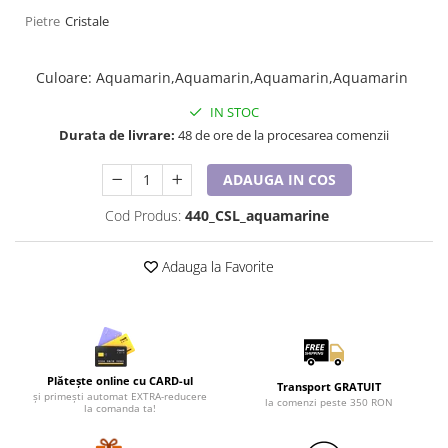
Lenjerii de pat pentru copii
Pietre
Cristale
Cadouri Cuplu
Fashion
Culoare
:
Aquamarin,Aquamarin,Aquamarin,Aquamarin
Pijamale de CRACIUN
IN STOC
Pijamale de dama
Durata de livrare:
48 de ore de la procesarea comenzii
Pijamale de barbati
Halate si capoate
ADAUGA IN COS
Pijamale
Cod Produs:
440_CSL_aquamarine
WINTER Collection
Halate si pijamale Family
Adauga la Favorite
Incaltaminte
Seturi elegante femei
Umbrele
Pijamale de copii
Pijamale BIG SIZE femei
Plătește online cu CARD-ul
Transport GRATUIT
și primești automat EXTRA-reducere
la comenzi peste 350 RON
Cadouri ocazii speciale
la comanda ta!
Tricouri de craciun