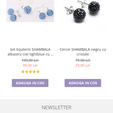
Set bijuteriii SHAMBALA
Cercei SHAMBALA negru cu
albastru ciel lightblue cu 2
cristale
perechi de cercei cu cristale
109,00 Lei
79,00 Lei
39,00 Lei
29,00 Lei
ADAUGA IN COS
ADAUGA IN COS
NEWSLETTER