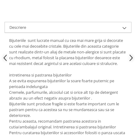
Cadouri pentru Doctori
Cadouri pentru Sfânta Maria
Martisoare
Descriere
Bijuteriile sunt lucrate manual cu cea mai mare grija si decorate
cu cele mai deosebite cristale. Bijuteriile din aceasta categorie
sunt realizate dintr-un aliaj de metale non-alergice si sunt placate
cu rhodium, metal folosit la placarea bijuteriilor deoarece este
mai rezistent decat argintul si are acelasi culoare si stralucire.
intretinerea si pastrarea bijuteriilor
A se evita expunerea bijuteriilor la soare foarte puternic pe
perioada indelungata
Cremele, parfumurile, alcoolul cat si orice alt tip de detergent
abraziv au un efect negativ asupra bijuteriilor .
Bijuteriile sunt produse fragile si este foarte important cum le
pastram pentru ca acestea sa nu se murdareasca sau sa se
deterioreze.
Pentru aceasta, recomandam pastrarea acestora in
cutia/ambalajul original. Intretinerea si pastrarea bijuteriilor
Pentru curatarea bijuteriilor si accesoriilor folositi o panza uscata