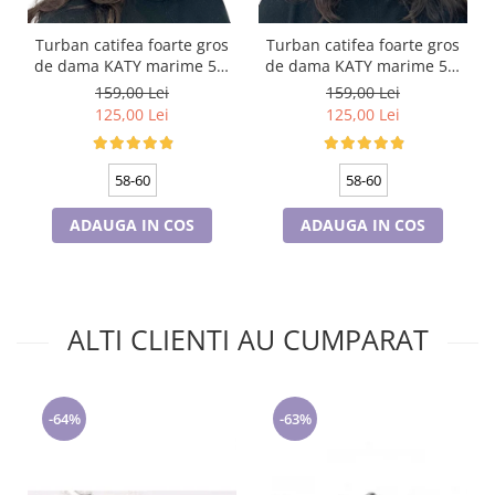
Turban catifea foarte gros
Turban catifea foarte gros
de dama KATY marime 58-
de dama KATY marime 58-
60, captuseala polar,
60, captuseala polar,
159,00 Lei
159,00 Lei
culoare bleomarin
culoare verde emerald
125,00 Lei
125,00 Lei
58-60
58-60
ADAUGA IN COS
ADAUGA IN COS
ALTI CLIENTI AU CUMPARAT
-64%
-63%