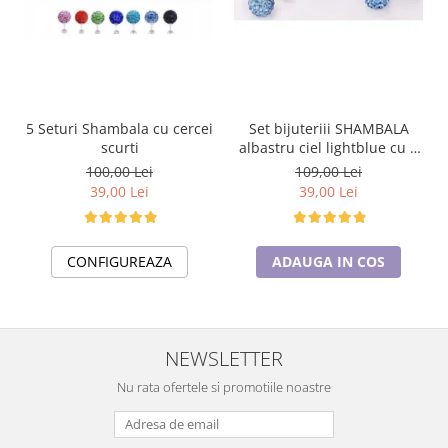
5 Seturi Shambala cu cercei
Set bijuteriii SHAMBALA
scurti
albastru ciel lightblue cu 2
perechi de cercei cu cristale
100,00 Lei
109,00 Lei
39,00 Lei
39,00 Lei
CONFIGUREAZA
ADAUGA IN COS
NEWSLETTER
Nu rata ofertele si promotiile noastre