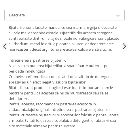
Cadouri pentru Doctori
Cadouri pentru Sfânta Maria
Descriere
Martisoare
Bijuteriile sunt lucrate manual cu cea mai mare grija si decorate
cu cele mai deosebite cristale. Bijuteriile din aceasta categorie
sunt realizate dintr-un aliaj de metale non-alergice si sunt placate
cu rhodium, metal folosit la placarea bijuteriilor deoarece este
mai rezistent decat argintul si are acelasi culoare si stralucire.
intretinerea si pastrarea bijuteriilor
A se evita expunerea bijuteriilor la soare foarte puternic pe
perioada indelungata
Cremele, parfumurile, alcoolul cat si orice alt tip de detergent
abraziv au un efect negativ asupra bijuteriilor .
Bijuteriile sunt produse fragile si este foarte important cum le
pastram pentru ca acestea sa nu se murdareasca sau sa se
deterioreze.
Pentru aceasta, recomandam pastrarea acestora in
cutia/ambalajul original. Intretinerea si pastrarea bijuteriilor
Pentru curatarea bijuteriilor si accesoriilor folositi o panza uscata
si moale. Evitati folosirea alcoolului, a detergentilor abrazivi sau
alte materiale abrazive pentru curatare.