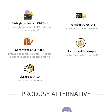
Lenjerii de pat pentru copii
Cadouri Cuplu
Fashion
Pijamale de CRACIUN
Plătește online cu CARD-ul
Transport GRATUIT
și primești automat EXTRA-reducere
la comenzi peste 350 RON
Pijamale de dama
la comanda ta!
Pijamale de barbati
Halate si capoate
Pijamale
Garantam CALITATEA
Retur rapid si simplu
Produselor comercializate - Produse
In 14 zile conform politicii*
WINTER Collection
personalizate in atelierul propriu
Halate si pijamale Family
Incaltaminte
Seturi elegante femei
Livrare RAPIDA
In 24/48 de la confirmare*
Umbrele
Pijamale de copii
PRODUSE ALTERNATIVE
Pijamale BIG SIZE femei
Cadouri ocazii speciale
Tricouri de craciun
-64%