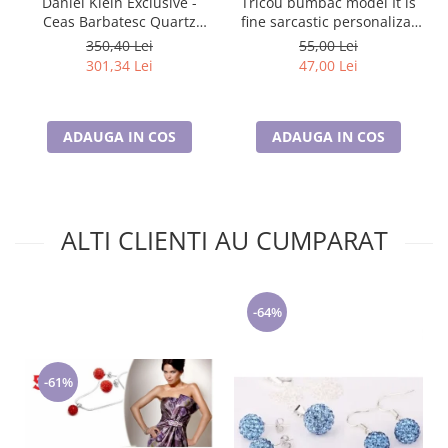
Daniel Klein Exclusive -
Tricou bumbac model It is
Ceas Barbatesc Quartz
fine sarcastic personalizat
Argintiu DK.6.14259-2
cu nume sau poza
350,40 Lei
55,00 Lei
preferata TC5056
301,34 Lei
47,00 Lei
ADAUGA IN COS
ADAUGA IN COS
ALTI CLIENTI AU CUMPARAT
-64%
-61%