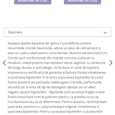
ADAUGA IN COS
ADAUGA IN COS
Cadouri pentru Doctori
Cadouri pentru Sfânta Maria
Martisoare
Descriere
Aceasta sperba bijuterie din gama CrystalShine contine
renumitele cristale Swarovski, aduce un plus de rafinament si
este un cadou ideal pentru orice femeie. Marime cercei:4.5x0.9 cm
Cerceii sunt confectionati din metale comune si placati cu
rhodium, metal pretios mai rezistent decat argintul, cu stralucire
de lunga durata si anti-alergic. Se livreaza in cutie de bijuterii,
impreuna cu certificatul de garantie si factura fiscala Intretinerea
si pastrarea bijuteriilor A se evita expunerea bijuteriilor la soare
foarte puternic pe perioada indelungata Cremele, parfumurile,
alcoolul cat si orice alt tip de detergent abraziv au un efect
negativ asupra bijuteriilor . Bijuteriile sunt produse fragile si este
foarte important cum le pastram pentru ca acestea sa nu se
murdareasca sau sa se deterioreze. Pentru aceasta, recomandam
pastrarea acestora in cutia/ambalajul original. Intretinerea si
pastrarea bijuteriilor Pentru curatarea bijuteriilor si accesoriilor