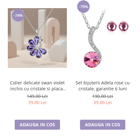
-79%
-74%
Colier delicate swan violet
Set bijuterii Adela rose cu
inchis cu cristale si placat
cristale, garantie 6 luni
cu aur
149,00 Lei
190,00 Lei
39,00 Lei
39,00 Lei
ADAUGA IN COS
ADAUGA IN COS