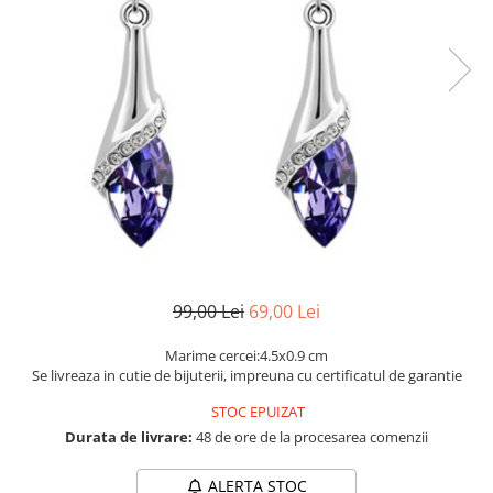
Etichete scolare
Cadouri barbati
Sepci personalizate
Seturi cadou barbati
Seturi cadou barbati portofel si curea
Bannere personalizate scoli si gradinite
Ceasuri pentru EL
Caserole personalizate sandwich
Cadouri craciun barbati
Saculeti personalizati
Cadouri personalizate barbati
Sticla de apa personalizata
Cadouri copii
Agende si caiete personalizate
Caciuli copii
Cadouri copii bebelusi 0+
Lenjerii de pat Disney
99,00 Lei
69,00 Lei
Cadouri copii 1 an
Marime cercei:4.5x0.9 cm
Cadouri craciun copii
Se livreaza in cutie de bijuterii, impreuna cu certificatul de garantie
Colectia Disney
STOC EPUIZAT
Sticlă pentru apa Personalizată
Durata de livrare:
48 de ore de la procesarea comenzii
Sepci personalizate
Seturi cadou pentru copii KID's Collection
ALERTA STOC