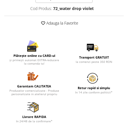
Lenjerii de pat pentru copii
Cod Produs:
72_water drop violet
Cadouri Cuplu
Fashion
Adauga la Favorite
Pijamale de CRACIUN
Pijamale de dama
Pijamale de barbati
Halate si capoate
Plătește online cu CARD-ul
Pijamale
Transport GRATUIT
și primești automat EXTRA-reducere
la comenzi peste 350 RON
WINTER Collection
la comanda ta!
Halate si pijamale Family
Incaltaminte
Seturi elegante femei
Garantam CALITATEA
Retur rapid si simplu
Produselor comercializate - Produse
In 14 zile conform politicii*
Umbrele
personalizate in atelierul propriu
Pijamale de copii
Pijamale BIG SIZE femei
Cadouri ocazii speciale
Livrare RAPIDA
In 24/48 de la confirmare*
Tricouri de craciun