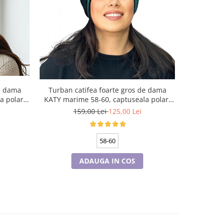
-11%
de dama
Turban catifea foarte gros de dama
Aranjam
a polar,
KATY marime 58-60, captuseala polar,
T
culoare verde emerald
159,00 Lei
125,00 Lei
1
58-60
ADAUGA IN COS