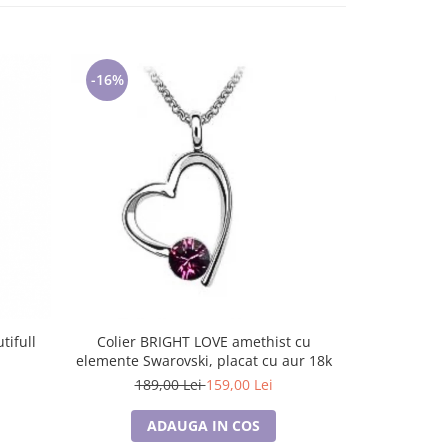
-16%
-54%
tifull
Colier BRIGHT LOVE amethist cu
Colier VIOLET HEART cu cristale, placat
elemente Swarovski, placat cu aur 18k
cu aur 18k - 
189,00 Lei
159,00 Lei
149
ADAUGA IN COS
A