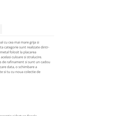
al cu cea mai mare grija si
sta categorie sunt realizate dintr-
metal folosit la placarea
acelasi culoare si stralucire.
lus de rafinament si sunt un cadou
ecare data, o schimbare a
te si tu cu noua colectie de
garantie si factura fiscala