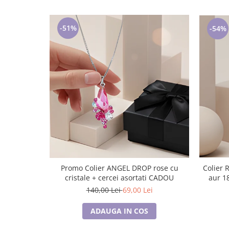
-51%
-54%
Promo Colier ANGEL DROP rose cu
Colier RED HEART cu cristale, placat cu
cristale + cercei asortati CADOU
aur 18
140,00 Lei
69,00 Lei
ADAUGA IN COS