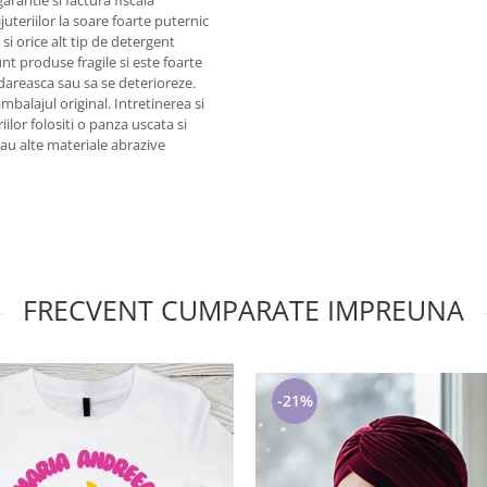
juteriilor la soare foarte puternic
i orice alt tip de detergent
unt produse fragile si este foarte
areasca sau sa se deterioreze.
alajul original. Intretinerea si
iilor folositi o panza uscata si
 sau alte materiale abrazive
FRECVENT CUMPARATE IMPREUNA
-21%