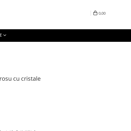
0,00
E
osu cu cristale