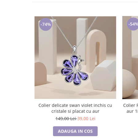
Lenjerii de pat pentru copii
Cadouri Cuplu
Fashion
-54
-74%
Pijamale de CRACIUN
Pijamale de dama
Pijamale de barbati
Halate si capoate
Pijamale
WINTER Collection
Halate si pijamale Family
Incaltaminte
Seturi elegante femei
Umbrele
Colier delicate swan violet inchis cu
Colier RED HEART cu cristale, placat cu
Pijamale de copii
cristale si placat cu aur
aur 1
Pijamale BIG SIZE femei
149,00 Lei
39,00 Lei
Cadouri ocazii speciale
ADAUGA IN COS
Tricouri de craciun