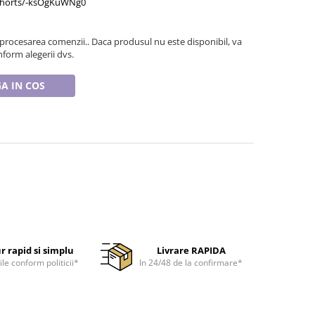
shorts/-ksOgKuWNg0
 procesarea comenzii.. Daca produsul nu este disponibil, va
form alegerii dvs.
A IN COS
r rapid si simplu
Livrare RAPIDA
ile conform politicii*
In 24/48 de la confirmare*