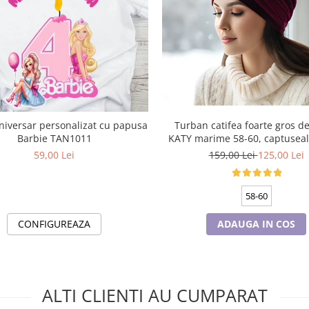
Turban catifea foarte gros 
rsonalizat cu papusa
KATY marime 58-60, captuseal
Barbie TAN1011
culoare wine
159,00 Lei
125,00 Lei
59,00 Lei
58-60
ADAUGA IN COS
CONFIGUREAZA
ALTI CLIENTI AU CUMPARAT