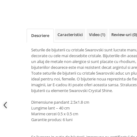
Tricouri de cuplu Valentine's Day
Valentine's Day
Cadouri pentru Bunici
Cadouri pentru Nasi si Fini
Caracteristici
Video
(1)
Review-uri
(0)
Descriere
Cadouri Craciun
Cadouri pentru Mama
Seturile de bijuterii cu cristale Swarovski sunt lucrate manu
Cadouri pentru profesori sau absolventi
decorate cu cele mai deosebite cristale. Bijuteriile din acea
Cadouri Back to school
un aliaj de metale non-alergice si sunt placate cu rhodium, 
bijuteriilor deoarece este mai rezistent decat argintul si are 
Cadouri de Paște
Toate seturile de bijuterii cu cristale Swarovski aduc un p
Cadouri Traditionale Romanesti
ideal pentru noi, femeile. O bijuterie noua reprezinta de fi
8 Martie
imaginii, iar E-cadou iti poate oferi aceasta sansa. Straluces
bijuterii cu elemente Swarovski Crystal Shine.
Cadouri pentru CUPLU El & Ea
Cadouri Iubitori de animale
Dimensiune pandant 2.5x1.8 cm
Cadouri GRAVIDE
Lungime lant – 40 cm
Marime cercei 0.5 x 0.5 cm
Cadouri pentru sportivi
Garantie produs: 6 luni
Cadouri Pensionare
Cadouri Colegi, sefi sau angajati
Se livreaza in cutie de bijuterii, impreuna cu certificatul de 