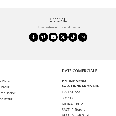
SOCIAL
Urmareste-ne in social media
DATE COMERCIALE
 Plata
ONLINE MEDIA
SOLUTIONS CDMA SRL
e Retur
J08/1731/2012
Produselor
30874312
de Retur
MERCUR nr. 2
SACELE, Brasov
6312 - Activităţi ale