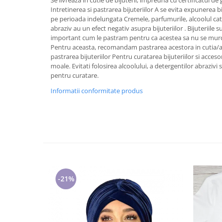
Cadouri pentru Doctori
Intretinerea si pastrarea bijuteriilor A se evita expunerea bi
Cadouri pentru Sfânta Maria
pe perioada indelungata Cremele, parfumurile, alcoolul cat s
abraziv au un efect negativ asupra bijuteriilor . Bijuteriile s
Martisoare
important cum le pastram pentru ca acestea sa nu se murd
Pentru aceasta, recomandam pastrarea acestora in cutia/amb
pastrarea bijuteriilor Pentru curatarea bijuteriilor si accesor
moale. Evitati folosirea alcoolului, a detergentilor abrazivi
pentru curatare.
Informatii conformitate produs
-21%