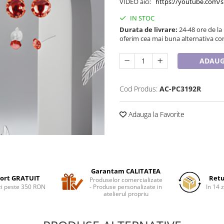
VIDEO aici:
https://youtube.com/
IN STOC
Durata de livrare:
24-48 ore de la
oferim cea mai buna alternativa con
ADAUG
Cod Produs:
AC-PC3192R
Adauga la Favorite
Garantam CALITATEA
ort GRATUIT
Retu
Produselor comercializate
i peste 350 RON
- Produse personalizate in
In 14 z
atelierul propriu