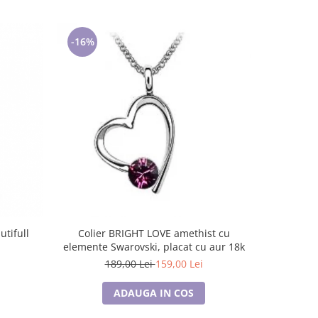
-16%
-54%
utifull
Colier BRIGHT LOVE amethist cu
Colier VIOLET HEART cu cristale, placat
elemente Swarovski, placat cu aur 18k
cu aur 18k
189,00 Lei
159,00 Lei
ADAUGA IN COS