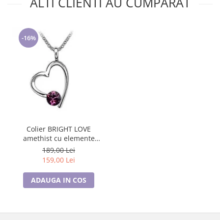
ALTI CLIENTI AU CUMPARAT
-16%
Colier BRIGHT LOVE
amethist cu elemente
Swarovski, placat cu aur 18k
189,00 Lei
159,00 Lei
ADAUGA IN COS