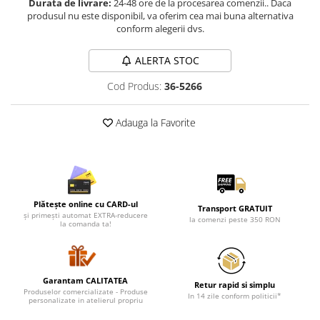
Durata de livrare:
24-48 ore de la procesarea comenzii.. Daca
Lenjerii de pat pentru copii
produsul nu este disponibil, va oferim cea mai buna alternativa
Cadouri Cuplu
conform alegerii dvs.
Fashion
ALERTA STOC
Pijamale de CRACIUN
Pijamale de dama
Cod Produs:
36-5266
Pijamale de barbati
Halate si capoate
Adauga la Favorite
Pijamale
WINTER Collection
Halate si pijamale Family
Incaltaminte
Plătește online cu CARD-ul
Transport GRATUIT
Seturi elegante femei
și primești automat EXTRA-reducere
la comenzi peste 350 RON
la comanda ta!
Umbrele
Pijamale de copii
Pijamale BIG SIZE femei
Garantam CALITATEA
Retur rapid si simplu
Cadouri ocazii speciale
Produselor comercializate - Produse
In 14 zile conform politicii*
personalizate in atelierul propriu
Tricouri de craciun