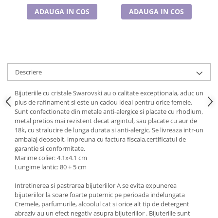
Cadouri pentru Doctori
ADAUGA IN COS
ADAUGA IN COS
Cadouri pentru Sfânta Maria
Martisoare
Descriere
Bijuteriile cu cristale Swarovski au o calitate exceptionala, aduc un
plus de rafinament si este un cadou ideal pentru orice femeie.
Sunt confectionate din metale anti-alergice si placate cu rhodium,
metal pretios mai rezistent decat argintul, sau placate cu aur de
18k, cu stralucire de lunga durata si anti-alergic. Se livreaza intr-un
ambalaj deosebit, impreuna cu factura fiscala,certificatul de
garantie si conformitate.
Marime colier: 4.1x4.1 cm
Lungime lantic: 80 + 5 cm
Intretinerea si pastrarea bijuteriilor A se evita expunerea
bijuteriilor la soare foarte puternic pe perioada indelungata
Cremele, parfumurile, alcoolul cat si orice alt tip de detergent
abraziv au un efect negativ asupra bijuteriilor . Bijuteriile sunt