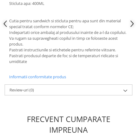
Cadouri pentru Doctori
Sticluta apa: 400ML
Cadouri pentru Sfânta Maria
Martisoare
Cutia pentru sandwich si sticluta pentru apa sunt din material
special tratat conform normelor CE;
Indepartati orice ambalaj al produsului inainte de a-l da copilului.
Va rugam sa supravegheati copilul in timp ce foloseste acest
produs.
Pastrati instructiunile si etichetele pentru referinte viitoare.
Pastrati produsul departe de foc si de temperaturi ridicate si
umiditate
Informatii conformitate produs
Review-uri
(0)
FRECVENT CUMPARATE
IMPREUNA