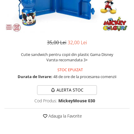
Etichete scolare
Cadouri barbati
Sepci personalizate
Seturi cadou barbati
Seturi cadou barbati portofel si curea
Bannere personalizate scoli si gradinite
Ceasuri pentru EL
Caserole personalizate sandwich
Cadouri craciun barbati
35,00 Lei
32,00 Lei
Saculeti personalizati
Cadouri personalizate barbati
Sticla de apa personalizata
Cutie sandwich pentru copii din plastic Gama Disney
Cadouri copii
Varsta recomandata 3+
Agende si caiete personalizate
Caciuli copii
STOC EPUIZAT
Cadouri copii bebelusi 0+
Durata de livrare:
48 de ore de la procesarea comenzii
Lenjerii de pat Disney
Cadouri copii 1 an
ALERTA STOC
Cadouri craciun copii
Cod Produs:
MickeyMouse 030
Colectia Disney
Sticlă pentru apa Personalizată
Adauga la Favorite
Sepci personalizate
Seturi cadou pentru copii KID's Collection