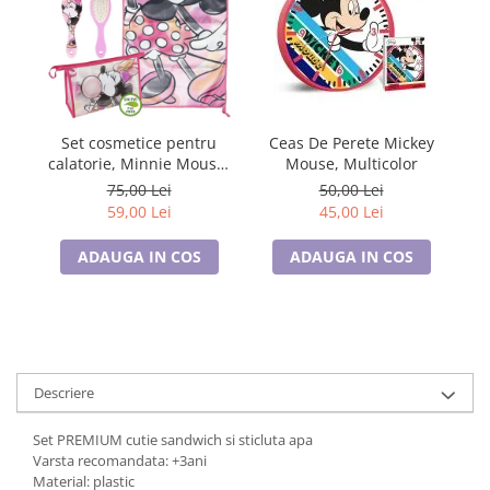
Tricouri de cuplu Valentine's Day
Valentine's Day
Cadouri pentru Bunici
Cadouri pentru Nasi si Fini
Cadouri Craciun
Set cosmetice pentru
Ceas De Perete Mickey
L
Cadouri pentru Mama
calatorie, Minnie Mouse,
Mouse, Multicolor
c
Disney
Cadouri pentru profesori sau absolventi
75,00 Lei
50,00 Lei
59,00 Lei
45,00 Lei
Cadouri Back to school
Cadouri de Paște
ADAUGA IN COS
ADAUGA IN COS
Cadouri Traditionale Romanesti
8 Martie
Cadouri pentru CUPLU El & Ea
Cadouri Iubitori de animale
Cadouri GRAVIDE
Descriere
Cadouri pentru sportivi
Set PREMIUM cutie sandwich si sticluta apa
Cadouri Pensionare
Varsta recomandata: +3ani
Cadouri Colegi, sefi sau angajati
Material: plastic