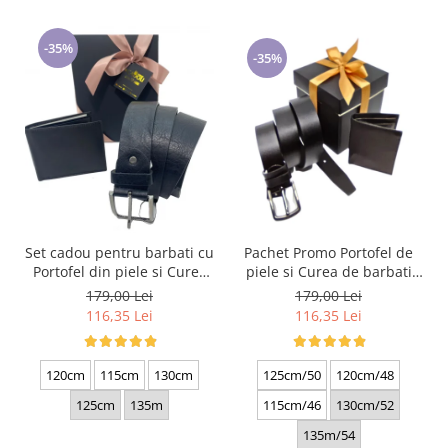
-35%
-35%
Set cadou pentru barbati cu
Pachet Promo Portofel de
Portofel din piele si Curea
piele si Curea de barbati
de barbati, negru 2210-4
neagra C130N-1881.4
179,00 Lei
179,00 Lei
116,35 Lei
116,35 Lei
120cm
115cm
130cm
125cm/50
120cm/48
125cm
135m
115cm/46
130cm/52
135m/54