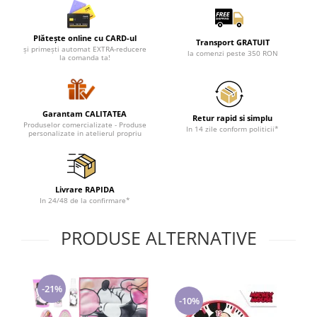
Lenjerii de pat pentru copii
Cadouri Cuplu
Plătește online cu CARD-ul
Transport GRATUIT
Fashion
și primești automat EXTRA-reducere
la comenzi peste 350 RON
la comanda ta!
Pijamale de CRACIUN
Pijamale de dama
Pijamale de barbati
Garantam CALITATEA
Retur rapid si simplu
Halate si capoate
Produselor comercializate - Produse
In 14 zile conform politicii*
personalizate in atelierul propriu
Pijamale
WINTER Collection
Halate si pijamale Family
Livrare RAPIDA
Incaltaminte
In 24/48 de la confirmare*
Seturi elegante femei
Umbrele
PRODUSE ALTERNATIVE
Pijamale de copii
Pijamale BIG SIZE femei
Cadouri ocazii speciale
-21%
-10%
Tricouri de craciun