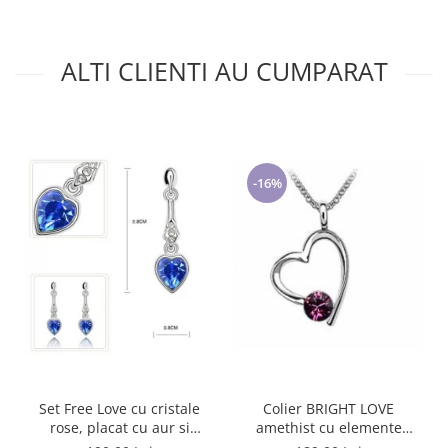
ALTI CLIENTI AU CUMPARAT
-16%
Colier BRIGHT LOVE
Set Free Love cu cristale
amethist cu elemente
rose, placat cu aur si
Swarovski, placat cu aur 18k
garantie 6 luni