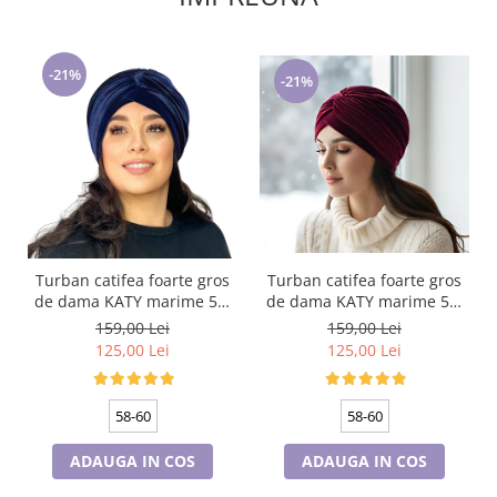
-21%
-21%
Turban catifea foarte gros
Turban catifea foarte gros
de dama KATY marime 58-
de dama KATY marime 58-
60, captuseala polar,
60, captuseala polar,
159,00 Lei
159,00 Lei
culoare bleomarin
culoare wine
125,00 Lei
125,00 Lei
58-60
58-60
ADAUGA IN COS
ADAUGA IN COS