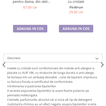
pentru dama, din otel
cu cristale
Cadouri pentru Doctori
inoxidabil, FRJ.3.3093-4
67,00 Lei
79,00 Lei
Cadouri pentru Sfânta Maria
29,00 Lei
Martisoare
ADAUGA IN COS
ADAUGA IN COS
Descriere
Inelele cu cristale sunt confectionate din metale anti-alergice si
placate cu AUR 18K, cu stralucire de lunga durata si anti-alergic.
Se livreaza intr-un ambalaj deosebit - cutie de bijuterii, impreuna
cu factura fiscala si certificatul de conformitate.
Intretinerea si pastrarea bijuteriilor
A se evita expunerea bijuteriilor la soare foarte puternic pe
perioada indelungata
Cremele, parfumurile, alcoolul cat si orice alt tip de detergent
/substanta chimica au un efect negativ asupra bijuteriilor si este