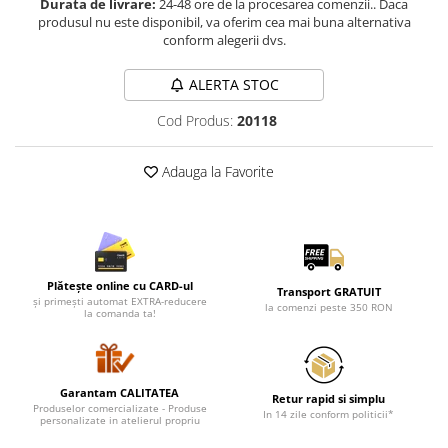
Durata de livrare:
24-48 ore de la procesarea comenzii.. Daca
Lenjerii de pat pentru copii
produsul nu este disponibil, va oferim cea mai buna alternativa
Cadouri Cuplu
conform alegerii dvs.
Fashion
ALERTA STOC
Pijamale de CRACIUN
Pijamale de dama
Cod Produs:
20118
Pijamale de barbati
Halate si capoate
Adauga la Favorite
Pijamale
WINTER Collection
Halate si pijamale Family
Incaltaminte
Plătește online cu CARD-ul
Transport GRATUIT
Seturi elegante femei
și primești automat EXTRA-reducere
la comenzi peste 350 RON
la comanda ta!
Umbrele
Pijamale de copii
Pijamale BIG SIZE femei
Garantam CALITATEA
Retur rapid si simplu
Cadouri ocazii speciale
Produselor comercializate - Produse
In 14 zile conform politicii*
personalizate in atelierul propriu
Tricouri de craciun