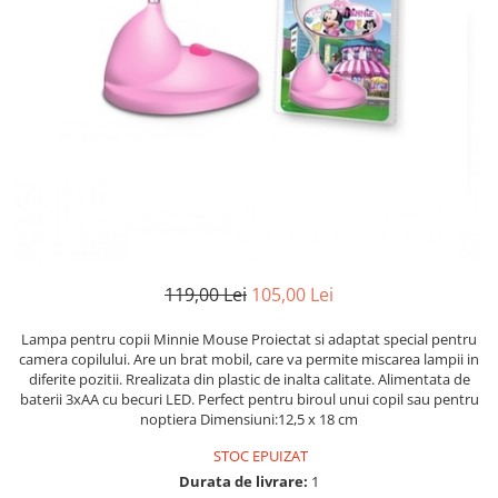
Etichete scolare
Cadouri barbati
Sepci personalizate
Seturi cadou barbati
Seturi cadou barbati portofel si curea
Bannere personalizate scoli si gradinite
Ceasuri pentru EL
Caserole personalizate sandwich
Cadouri craciun barbati
Saculeti personalizati
Cadouri personalizate barbati
Sticla de apa personalizata
Cadouri copii
Agende si caiete personalizate
Caciuli copii
Cadouri copii bebelusi 0+
119,00 Lei
105,00 Lei
Lenjerii de pat Disney
Cadouri copii 1 an
Lampa pentru copii Minnie Mouse Proiectat si adaptat special pentru
camera copilului. Are un brat mobil, care va permite miscarea lampii in
Cadouri craciun copii
diferite pozitii. Rrealizata din plastic de inalta calitate. Alimentata de
Colectia Disney
baterii 3xAA cu becuri LED. Perfect pentru biroul unui copil sau pentru
Sticlă pentru apa Personalizată
noptiera Dimensiuni:12,5 x 18 cm
Sepci personalizate
STOC EPUIZAT
Seturi cadou pentru copii KID's Collection
Durata de livrare:
1