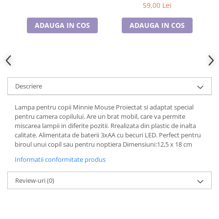
Cadouri pentru Doctori
59,00 Lei
Cadouri pentru Sfânta Maria
ADAUGA IN COS
ADAUGA IN COS
Martisoare
Descriere
Lampa pentru copii Minnie Mouse Proiectat si adaptat special
pentru camera copilului. Are un brat mobil, care va permite
miscarea lampii in diferite pozitii. Rrealizata din plastic de inalta
calitate. Alimentata de baterii 3xAA cu becuri LED. Perfect pentru
biroul unui copil sau pentru noptiera Dimensiuni:12,5 x 18 cm
Informatii conformitate produs
Review-uri
(0)