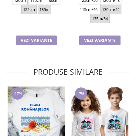
120cm
115cm
130cm
125cm/50
120cm/48
125cm
135m
115cm/46
130cm/52
135m/54
VEZI VARIANTE
VEZI VARIANTE
PRODUSE SIMILARE
-17%
-7%