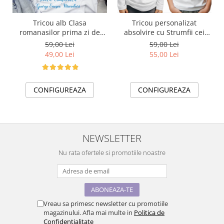
Tricou alb Clasa
Tricou personalizat
romanasilor prima zi de
absolvire cu Strumfii cei
gradinita sau scoala din
isteti
59,00 Lei
59,00 Lei
bumbac ABS1133
49,00 Lei
55,00 Lei
CONFIGUREAZA
CONFIGUREAZA
NEWSLETTER
Nu rata ofertele si promotiile noastre
Vreau sa primesc newsletter cu promotiile
magazinului. Afla mai multe in
Politica de
Confidentialitate