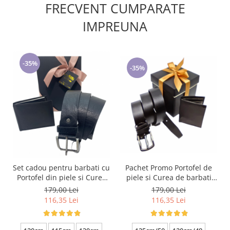
FRECVENT CUMPARATE
IMPREUNA
-35%
-35%
Set cadou pentru barbati cu
Pachet Promo Portofel de
Portofel din piele si Curea
piele si Curea de barbati
de barbati, negru 2210-4
neagra C130N-1881.4
179,00 Lei
179,00 Lei
116,35 Lei
116,35 Lei