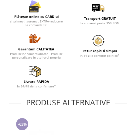
Lenjerii de pat pentru copii
Cadouri Cuplu
Plătește online cu CARD-ul
Fashion
Transport GRATUIT
și primești automat EXTRA-reducere
la comenzi peste 350 RON
la comanda ta!
Pijamale de CRACIUN
Pijamale de dama
Pijamale de barbati
Garantam CALITATEA
Retur rapid si simplu
Halate si capoate
Produselor comercializate - Produse
In 14 zile conform politicii*
personalizate in atelierul propriu
Pijamale
WINTER Collection
Halate si pijamale Family
Livrare RAPIDA
Incaltaminte
In 24/48 de la confirmare*
Seturi elegante femei
Umbrele
PRODUSE ALTERNATIVE
Pijamale de copii
Pijamale BIG SIZE femei
Cadouri ocazii speciale
-63%
Tricouri de craciun