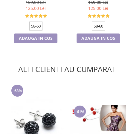
60, captuseala polar,
60, captuseala polar,
159,00 Lei
159,00 Lei
culoare bleomarin
culoare wine
125,00 Lei
125,00 Lei
58-60
58-60
ADAUGA IN COS
ADAUGA IN COS
ALTI CLIENTI AU CUMPARAT
-63%
-61%