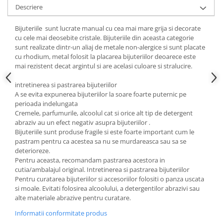
Cadouri pentru Doctori
Descriere
Cadouri pentru Sfânta Maria
Bijuteriile sunt lucrate manual cu cea mai mare grija si decorate
Martisoare
cu cele mai deosebite cristale. Bijuteriile din aceasta categorie
sunt realizate dintr-un aliaj de metale non-alergice si sunt placate
cu rhodium, metal folosit la placarea bijuteriilor deoarece este
mai rezistent decat argintul si are acelasi culoare si stralucire.
intretinerea si pastrarea bijuteriilor
A se evita expunerea bijuteriilor la soare foarte puternic pe
perioada indelungata
Cremele, parfumurile, alcoolul cat si orice alt tip de detergent
abraziv au un efect negativ asupra bijuteriilor .
Bijuteriile sunt produse fragile si este foarte important cum le
pastram pentru ca acestea sa nu se murdareasca sau sa se
deterioreze.
Pentru aceasta, recomandam pastrarea acestora in
cutia/ambalajul original. Intretinerea si pastrarea bijuteriilor
Pentru curatarea bijuteriilor si accesoriilor folositi o panza uscata
si moale. Evitati folosirea alcoolului, a detergentilor abrazivi sau
alte materiale abrazive pentru curatare.
Informatii conformitate produs