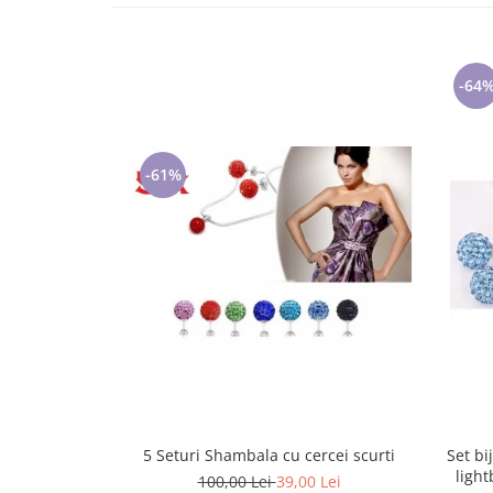
Lenjerii de pat pentru copii
Cadouri Cuplu
Fashion
-64
Pijamale de CRACIUN
Pijamale de dama
Pijamale de barbati
-61%
Halate si capoate
Pijamale
WINTER Collection
Halate si pijamale Family
Incaltaminte
Seturi elegante femei
Umbrele
Pijamale de copii
Pijamale BIG SIZE femei
Cadouri ocazii speciale
5 Seturi Shambala cu cercei scurti
Set bi
light
Tricouri de craciun
100,00 Lei
39,00 Lei