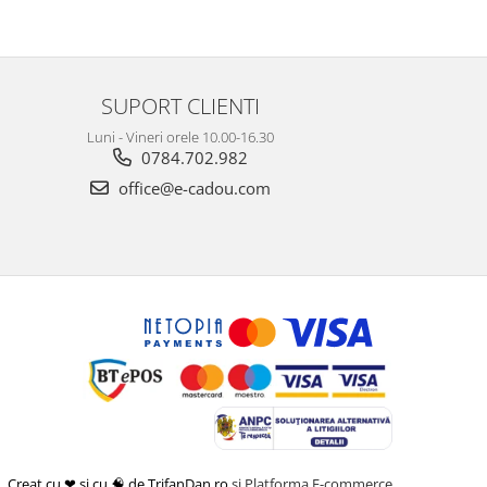
SUPORT CLIENTI
Luni - Vineri orele 10.00-16.30
0784.702.982
office@e-cadou.com
Creat cu ❤ și cu 🧠 de TrifanDan.ro
si
Platforma E-commerce