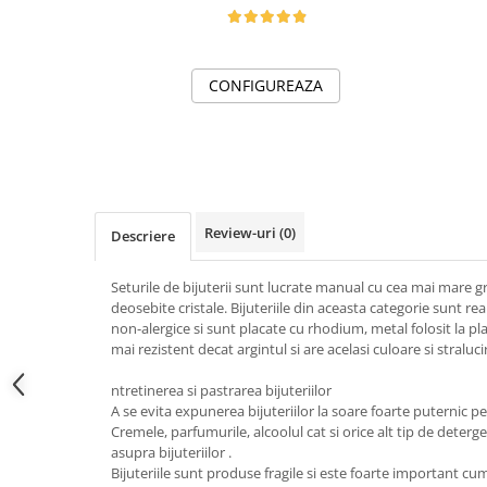
Tricouri de cuplu Valentine's Day
Valentine's Day
Cadouri pentru Bunici
CONFIGUREAZA
Cadouri pentru Nasi si Fini
Cadouri Craciun
Cadouri pentru Mama
Cadouri pentru profesori sau absolventi
Cadouri Back to school
Review-uri
(0)
Descriere
Cadouri de Paște
Cadouri Traditionale Romanesti
Seturile de bijuterii sunt lucrate manual cu cea mai mare gr
8 Martie
deosebite cristale. Bijuteriile din aceasta categorie sunt rea
Cadouri pentru CUPLU El & Ea
non-alergice si sunt placate cu rhodium, metal folosit la pl
mai rezistent decat argintul si are acelasi culoare si straluci
Cadouri Iubitori de animale
Cadouri GRAVIDE
ntretinerea si pastrarea bijuteriilor
Cadouri pentru sportivi
A se evita expunerea bijuteriilor la soare foarte puternic 
Cremele, parfumurile, alcoolul cat si orice alt tip de deterg
Cadouri Pensionare
asupra bijuteriilor .
Cadouri Colegi, sefi sau angajati
Bijuteriile sunt produse fragile si este foarte important c