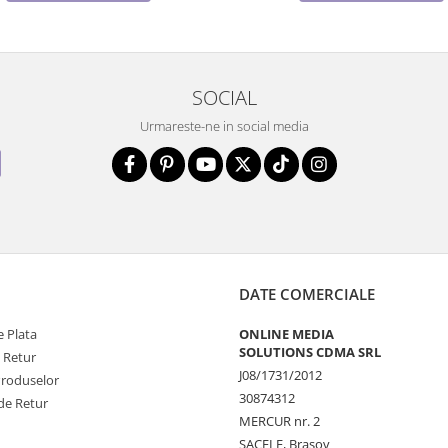
SOCIAL
Urmareste-ne in social media
DATE COMERCIALE
 Plata
ONLINE MEDIA
SOLUTIONS CDMA SRL
e Retur
J08/1731/2012
Produselor
30874312
de Retur
MERCUR nr. 2
SACELE, Brasov