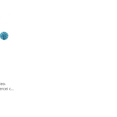
leo-
ercei cu