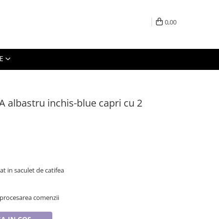
0,00
E
A albastru inchis-blue capri cu 2
t in saculet de catifea
 procesarea comenzii