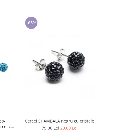
-63%
-71%
eo-
Cercei SHAMBALA negru cu cristale
Set bijuter
rcei cu
79,00 Lei
29,00 Lei