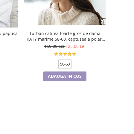
Turban catifea foarte gros de dama
Turban c
KATY marime 58-60, captuseala polar,
KATY mari
culoare wine
cu
159,00 Lei
125,00 Lei
1
58-60
ADAUGA IN COS