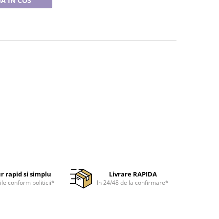
A IN COS
r rapid si simplu
Livrare RAPIDA
ile conform politicii*
In 24/48 de la confirmare*