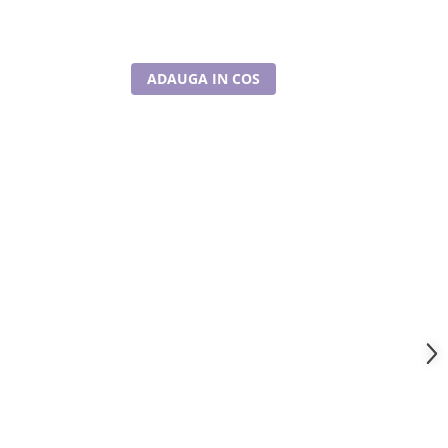
99
ADAUGA IN COS
A