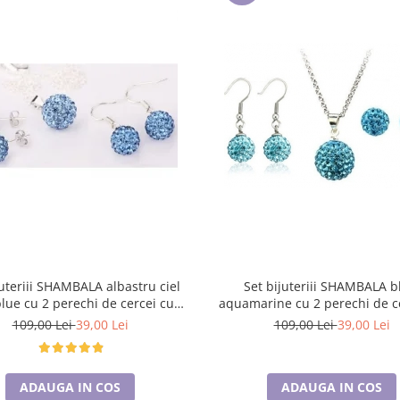
juteriii SHAMBALA albastru ciel
Set bijuteriii SHAMBALA b
blue cu 2 perechi de cercei cu
aquamarine cu 2 perechi de c
cristale
cristale
109,00 Lei
39,00 Lei
109,00 Lei
39,00 Lei
ADAUGA IN COS
ADAUGA IN COS