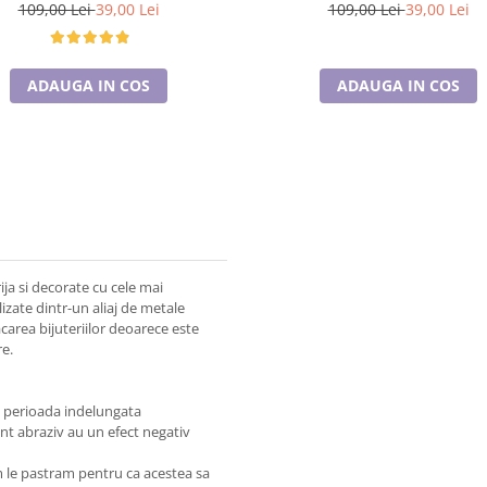
cristale
cristale
109,00 Lei
39,00 Lei
109,00 Lei
39,00 Lei
ADAUGA IN COS
ADAUGA IN COS
ija si decorate cu cele mai
lizate dintr-un aliaj de metale
acarea bijuteriilor deoarece este
re.
pe perioada indelungata
ent abraziv au un efect negativ
um le pastram pentru ca acestea sa