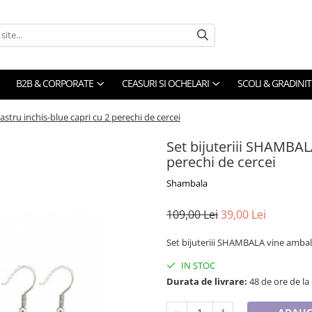
B2B & CORPORATE
CEASURI SI OCHELARI
SCOLI & GRADINIT
stru inchis-blue capri cu 2 perechi de cercei
Set bijuteriii SHAMBAL
perechi de cercei
Shambala
109,00 Lei
39,00 Lei
Set bijuteriii SHAMBALA vine ambala
IN STOC
Durata de livrare:
48 de ore de la