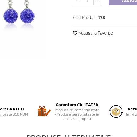
ADAUG
Cod Produs:
478
Adauga la Favorite
Garantam CALITATEA
ort GRATUIT
Retu
Produselor comercializate
i peste 350 RON
- Produse personalizate in
In 14 z
atelierul propriu