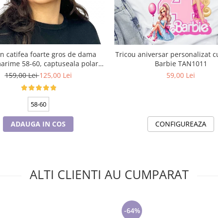
n catifea foarte gros de dama
Tricou aniversar personalizat cu papusa
Barbie TAN1011
culoare bleomarin
159,00 Lei
125,00 Lei
59,00 Lei
58-60
ADAUGA IN COS
CONFIGUREAZA
ALTI CLIENTI AU CUMPARAT
-64%