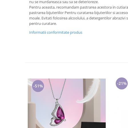
nu se murdareasca sau sa se deterioreze.
Cadouri pentru Doctori
Pentru aceasta, recomandam pastrarea acestora in cutia/amb
Cadouri pentru Sfânta Maria
pastrarea bijuteriilor Pentru curatarea bijuteriilor si accesor
Martisoare
moale. Evitati folosirea alcoolului, a detergentilor abrazivi
pentru curatare.
Informatii conformitate produs
-21%
-51%