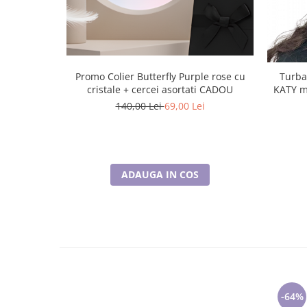
Promo Colier Butterfly Purple rose cu
Turba
cristale + cercei asortati CADOU
KATY marime 58-60, captuseala polar,
140,00 Lei
69,00 Lei
ADAUGA IN COS
-64%