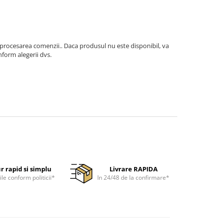
 procesarea comenzii.. Daca produsul nu este disponibil, va
form alegerii dvs.
r rapid si simplu
Livrare RAPIDA
ile conform politicii*
In 24/48 de la confirmare*