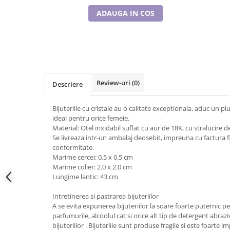
Tricouri de cuplu Valentine's Day
ADAUGA IN COS
Valentine's Day
Cadouri pentru Bunici
Cadouri pentru Nasi si Fini
Cadouri Craciun
Cadouri pentru Mama
Review-uri
(0)
Descriere
Cadouri pentru profesori sau absolventi
Cadouri Back to school
Bijuteriile cu cristale au o calitate exceptionala, aduc un 
Cadouri de Paște
ideal pentru orice femeie.
Cadouri Traditionale Romanesti
Material: Otel inxidabil suflat cu aur de 18K, cu stralucire d
Se livreaza intr-un ambalaj deosebit, impreuna cu factura fis
8 Martie
conformitate.
Cadouri pentru CUPLU El & Ea
Marime cercei: 0.5 x 0.5 cm
Marime colier: 2.0 x 2.0 cm
Cadouri Iubitori de animale
Lungime lantic: 43 cm
Cadouri GRAVIDE
Cadouri pentru sportivi
Intretinerea si pastrarea bijuteriilor
A se evita expunerea bijuteriilor la soare foarte puternic 
Cadouri Pensionare
parfumurile, alcoolul cat si orice alt tip de detergent abraz
Cadouri Colegi, sefi sau angajati
bijuteriilor . Bijuteriile sunt produse fragile si este foart