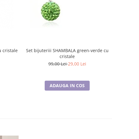
 cristale
Set bijuteriii SHAMBALA green-verde cu
Set bijute
cristale
99,00 Lei
29,00 Lei
ADAUGA IN COS