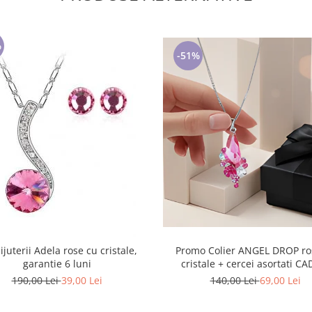
%
-51%
ijuterii Adela rose cu cristale,
Promo Colier ANGEL DROP rose cu
garantie 6 luni
cristale + cercei asortati C
190,00 Lei
39,00 Lei
140,00 Lei
69,00 Lei