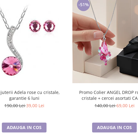
-51%
ijuterii Adela rose cu cristale,
Promo Colier ANGEL DROP rose cu
garantie 6 luni
cristale + cercei asortati 
190,00 Lei
39,00 Lei
140,00 Lei
69,00 Lei
ADAUGA IN COS
ADAUGA IN COS