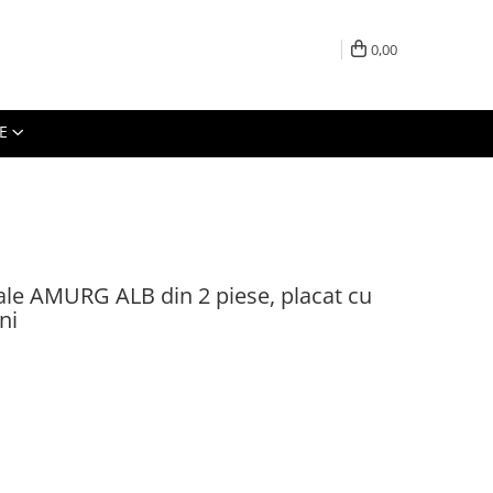
0,00
E
stale AMURG ALB din 2 piese, placat cu
ni