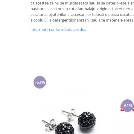
Cadouri pentru Doctori
ca acestea sa nu se murdareasca sau sa se deterioreze. 
pastrarea acestora in cutia/ambalajul original. Intretinerea 
Cadouri pentru Sfânta Maria
curatarea bijuteriilor si accesoriilor folositi o panza uscata 
Martisoare
alcoolului, a detergentilor abrazivi sau alte materiale abra
Informatii conformitate produs
-63%
-61%