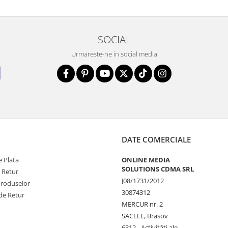
SOCIAL
Urmareste-ne in social media
DATE COMERCIALE
 Plata
ONLINE MEDIA
SOLUTIONS CDMA SRL
e Retur
J08/1731/2012
Produselor
30874312
de Retur
MERCUR nr. 2
SACELE, Brasov
6312 - Activităţi ale