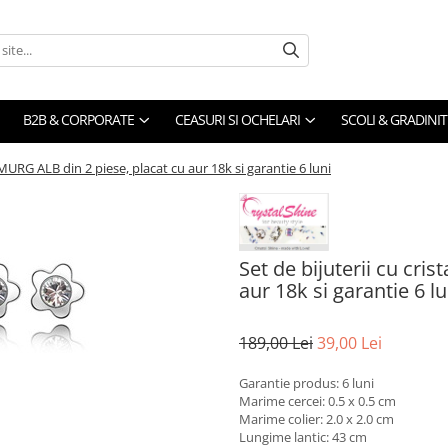
B2B & CORPORATE
CEASURI SI OCHELARI
SCOLI & GRADINIT
 AMURG ALB din 2 piese, placat cu aur 18k si garantie 6 luni
Set de bijuterii cu cri
aur 18k si garantie 6 lu
189,00 Lei
39,00 Lei
Garantie produs: 6 luni
Marime cercei: 0.5 x 0.5 cm
Marime colier: 2.0 x 2.0 cm
Lungime lantic: 43 cm