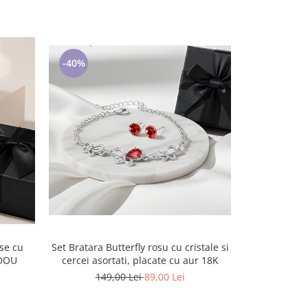
-40%
-54%
Set Bratara Butterfly rosu cu cristale si
Colier RED HEART cu cristale, placat cu
cercei asortati, placate cu aur 18K
ADOU
aur 18k - Ac
149,00 Lei
89,00 Lei
149