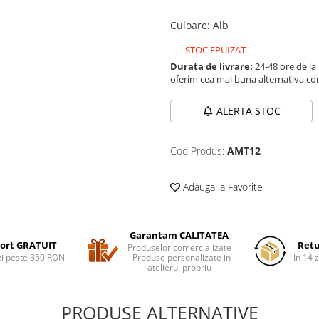
Culoare
:
Alb
STOC EPUIZAT
Durata de livrare:
24-48 ore de la
oferim cea mai buna alternativa con
ALERTA STOC
Cod Produs:
AMT12
Adauga la Favorite
Garantam CALITATEA
ort GRATUIT
Retu
Produselor comercializate
i peste 350 RON
- Produse personalizate in
In 14 z
atelierul propriu
PRODUSE ALTERNATIVE