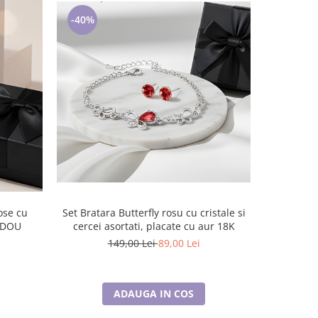
-40%
-54%
Set Bratara Butterfly rosu cu cristale si
Colier RED HEART cu cristale, placat cu
cercei asortati, placate cu aur 18K
CADOU
aur 18k 
149,00 Lei
89,00 Lei
ADAUGA IN COS