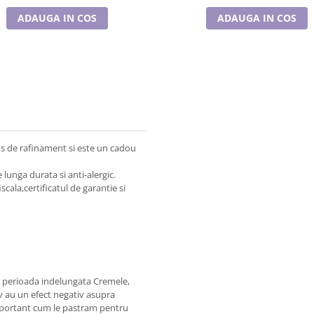
ADAUGA IN COS
ADAUGA IN COS
plus de rafinament si este un cadou
e lunga durata si anti-alergic.
cala,certificatul de garantie si
pe perioada indelungata Cremele,
iv au un efect negativ asupra
e important cum le pastram pentru