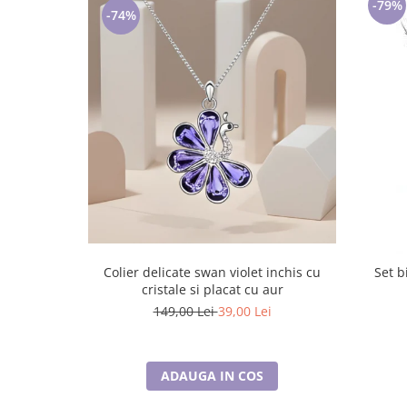
-79%
-74%
Colier delicate swan violet inchis cu
Set b
cristale si placat cu aur
149,00 Lei
39,00 Lei
ADAUGA IN COS