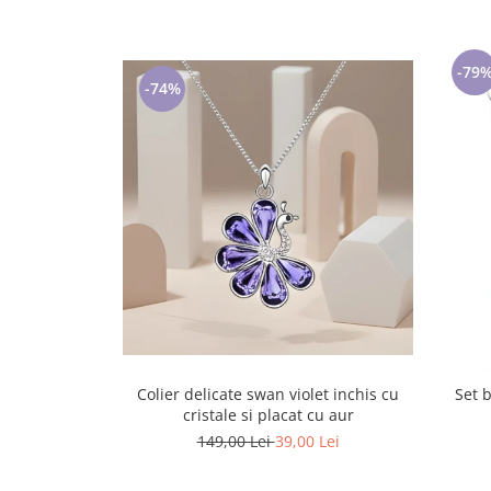
Lenjerii de pat pentru copii
Cadouri Cuplu
Fashion
-79
-74%
Pijamale de CRACIUN
Pijamale de dama
Pijamale de barbati
Halate si capoate
Pijamale
WINTER Collection
Halate si pijamale Family
Incaltaminte
Seturi elegante femei
Umbrele
Pijamale de copii
Colier delicate swan violet inchis cu
Set b
cristale si placat cu aur
Pijamale BIG SIZE femei
149,00 Lei
39,00 Lei
Cadouri ocazii speciale
Tricouri de craciun