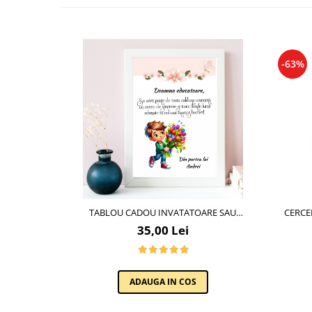
Cadouri pentru Doctori
Cadouri pentru Sfânta Maria
Martisoare
-63%
TABLOU CADOU INVATATOARE SAU
CERCE
PROFESOARE 8 MARTIE CU MESAJE
35,00 Lei
PERSONALIZATE T1016_113
ADAUGA IN COS