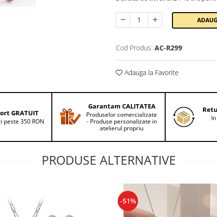
ADAUG
Cod Produs:
AC-R299
Adauga la Favorite
Garantam CALITATEA
Retu
ort GRATUIT
Produselor comercializate
In
i peste 350 RON
- Produse personalizate in
atelierul propriu
PRODUSE ALTERNATIVE
-51%