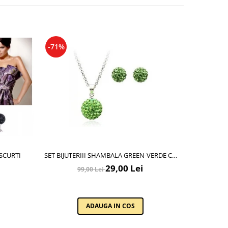
-71%
-71%
SCURTI
SET BIJUTERIII SHAMBALA GREEN-VERDE CU
SET BIJUTE
CRISTALE
29,00 Lei
99,00 Lei
ADAUGA IN COS