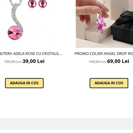
IJUTERII ADELA ROSE CU CRISTALE,
PROMO COLIER ANGEL DROP ROSE CU
GARANTIE 6 LUNI
CRISTALE + CERCEI ASORTATI 
39,00 Lei
69,00 Lei
190,00 Lei
140,00 Lei
ADAUGA IN COS
ADAUGA IN COS