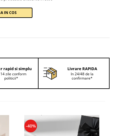
A IN COS
r rapid si simplu
Livrare RAPIDA
 14 zile conform
In 24/48 de la
politicii*
confirmare*
-40%