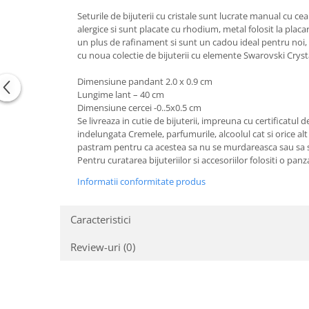
Tricouri de cuplu Valentine's Day
Seturile de bijuterii cu cristale sunt lucrate manual cu cea
Valentine's Day
alergice si sunt placate cu rhodium, metal folosit la placare
un plus de rafinament si sunt un cadou ideal pentru noi, f
Cadouri pentru Bunici
cu noua colectie de bijuterii cu elemente Swarovski Cryst
Cadouri pentru Nasi si Fini
Dimensiune pandant 2.0 x 0.9 cm
Cadouri Craciun
Lungime lant – 40 cm
Cadouri pentru Mama
Dimensiune cercei -0..5x0.5 cm
Cadouri pentru profesori sau absolventi
Se livreaza in cutie de bijuterii, impreuna cu certificatul 
indelungata Cremele, parfumurile, alcoolul cat si orice alt
Cadouri Back to school
pastram pentru ca acestea sa nu se murdareasca sau sa se
Cadouri de Paște
Pentru curatarea bijuteriilor si accesoriilor folositi o pan
Cadouri Traditionale Romanesti
Informatii conformitate produs
8 Martie
Cadouri pentru CUPLU El & Ea
Caracteristici
Cadouri Iubitori de animale
Cadouri GRAVIDE
Review-uri
(0)
Cadouri pentru sportivi
Cadouri Pensionare
Cadouri Colegi, sefi sau angajati