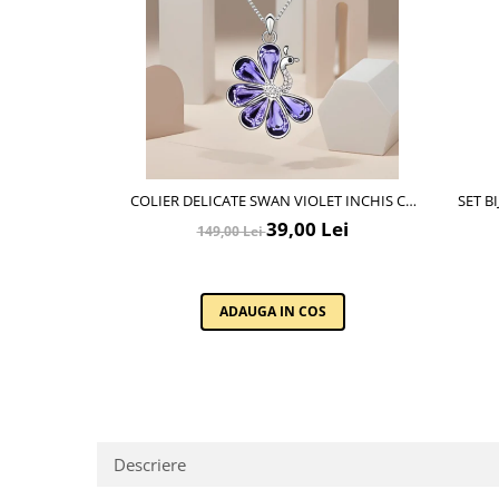
Lenjerii de pat pentru copii
Cadouri Cuplu
Fashion
Pijamale de CRACIUN
Pijamale de dama
Pijamale de barbati
Halate si capoate
COLIER DELICATE SWAN VIOLET INCHIS CU
SET B
Pijamale
CRISTALE SI PLACAT CU AUR
39,00 Lei
149,00 Lei
WINTER Collection
Halate si pijamale Family
Incaltaminte
ADAUGA IN COS
Seturi elegante femei
Umbrele
Pijamale de copii
Pijamale BIG SIZE femei
Cadouri ocazii speciale
Descriere
Tricouri de craciun