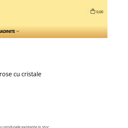
0,00
RADINITE
ose cu cristale
u produsele existente in stoc