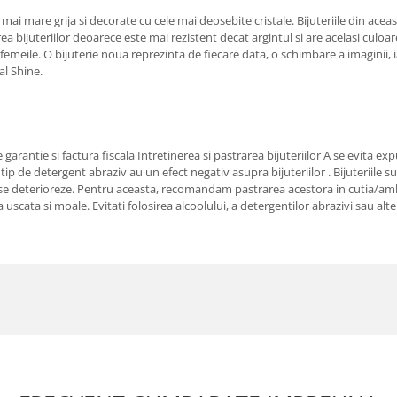
 mai mare grija si decorate cu cele mai deosebite cristale. Bijuteriile din acea
a bijuteriilor deoarece este mai rezistent decat argintul si are acelasi culoare 
emeile. O bijuterie noua reprezinta de fiecare data, o schimbare a imaginii, ia
al Shine.
de garantie si factura fiscala Intretinerea si pastrarea bijuteriilor A se evita e
 tip de detergent abraziv au un efect negativ asupra bijuteriilor . Bijuteriile 
 deterioreze. Pentru aceasta, recomandam pastrarea acestora in cutia/ambalaj
za uscata si moale. Evitati folosirea alcoolului, a detergentilor abrazivi sau a