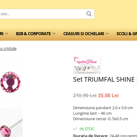
RI
B2B & CORPORATE
CEASURI SI OCHELARI
SCOLI & G
 cristale
Set TRIUMFAL SHINE r
210,90 Lei
35,00 Lei
Dimensiune pandant 2.0 x 0.9 cm
Lungime lant – 40 cm
Dimensiune cercei -0..5x0.5 cm
IN STOC
Durata de livrare:
24-48 ore pentr