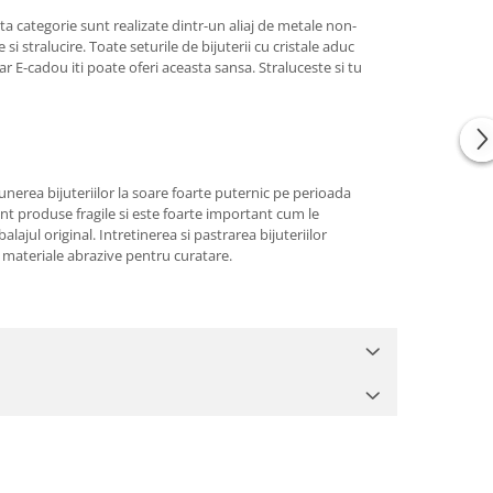
sta categorie sunt realizate dintr-un aliaj de metale non-
si stralucire. Toate seturile de bijuterii cu cristale aduc
r E-cadou iti poate oferi aceasta sansa. Straluceste si tu
xpunerea bijuteriilor la soare foarte puternic pe perioada
sunt produse fragile si este foarte important cum le
ul original. Intretinerea si pastrarea bijuteriilor
lte materiale abrazive pentru curatare.