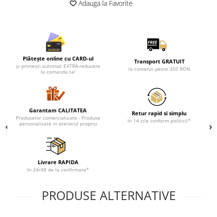
Adauga la Favorite
Cadouri pentru Doctori
Cadouri pentru Sfânta Maria
Martisoare
Plătește online cu CARD-ul
Transport GRATUIT
și primești automat EXTRA-reducere
la comenzi peste 350 RON
la comanda ta!
Garantam CALITATEA
Retur rapid si simplu
Produselor comercializate - Produse
In 14 zile conform politicii*
personalizate in atelierul propriu
Livrare RAPIDA
In 24/48 de la confirmare*
PRODUSE ALTERNATIVE