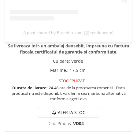
Tricouri de cuplu Valentine's Day
Valentine's Day
Cadouri pentru Bunici
Cadouri pentru Nasi si Fini
A post shared by E-cadou.com (@ecadoucom)
Cadouri Craciun
Cadouri pentru Mama
Se livreaza intr-un ambalaj deosebit, impreuna cu factura
fiscala,certificatul de garantie si conformitate.
Cadouri pentru profesori sau absolventi
Cadouri Back to school
Culoare
:
Verde
Cadouri de Paște
Marime.
:
17.5 cm
Cadouri Traditionale Romanesti
STOC EPUIZAT
8 Martie
Durata de livrare:
24-48 ore de la procesarea comenzii.. Daca
Cadouri pentru CUPLU El & Ea
produsul nu este disponibil, va oferim cea mai buna alternativa
conform alegerii dvs.
Cadouri Iubitori de animale
Cadouri GRAVIDE
ALERTA STOC
Cadouri pentru sportivi
Cod Produs:
VD04
Cadouri Pensionare
Cadouri Colegi, sefi sau angajati