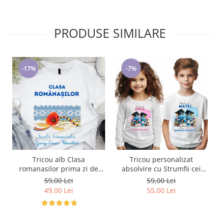
PRODUSE SIMILARE
-17%
-7%
Tricou alb Clasa
Tricou personalizat
romanasilor prima zi de
absolvire cu Strumfii cei
gradinita sau scoala din
isteti
59,00 Lei
59,00 Lei
bumbac ABS1133
49,00 Lei
55,00 Lei