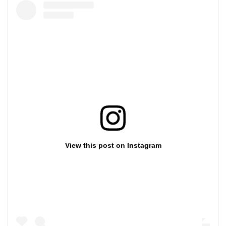
Lenjerii de pat pentru copii
Cadouri Cuplu
Fashion
Pijamale de CRACIUN
Pijamale de dama
Pijamale de barbati
Halate si capoate
Pijamale
WINTER Collection
Halate si pijamale Family
Incaltaminte
View this post on Instagram
Seturi elegante femei
Umbrele
Pijamale de copii
Pijamale BIG SIZE femei
Cadouri ocazii speciale
Tricouri de craciun