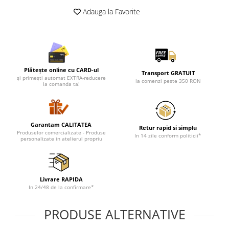
Lenjerii de pat pentru copii
Adauga la Favorite
Cadouri Cuplu
Fashion
Pijamale de CRACIUN
Pijamale de dama
Plătește online cu CARD-ul
Transport GRATUIT
Pijamale de barbati
și primești automat EXTRA-reducere
la comenzi peste 350 RON
la comanda ta!
Halate si capoate
Pijamale
WINTER Collection
Garantam CALITATEA
Halate si pijamale Family
Retur rapid si simplu
Produselor comercializate - Produse
In 14 zile conform politicii*
personalizate in atelierul propriu
Incaltaminte
Seturi elegante femei
Umbrele
Livrare RAPIDA
Pijamale de copii
In 24/48 de la confirmare*
Pijamale BIG SIZE femei
Cadouri ocazii speciale
PRODUSE ALTERNATIVE
Tricouri de craciun