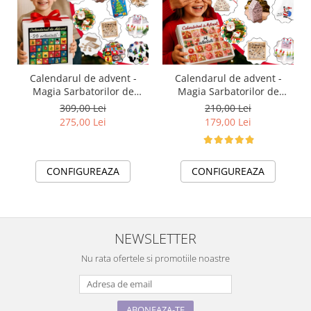
Calendarul de advent -
Calendarul de advent -
Magia Sarbatorilor de
Magia Sarbatorilor de
Craciun cu 20 activități copii
Craciun cu 14 activități
309,00 Lei
210,00 Lei
SilverBox
copii- varianta standard
275,00 Lei
179,00 Lei
CONFIGUREAZA
CONFIGUREAZA
NEWSLETTER
Nu rata ofertele si promotiile noastre