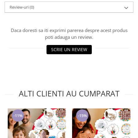
Cadouri pentru Doctori
Review-uri
(0)
Cadouri pentru Sfânta Maria
Martisoare
Daca doresti sa iti exprimi parerea despre acest produs
poti adauga un review.
SCRIE UN REVIEW
ALTI CLIENTI AU CUMPARAT
-11%
-15%