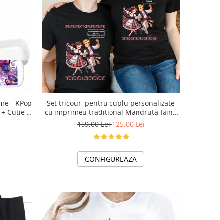
ume - KPop
Set tricouri pentru cuplu personalizate
+ Cutie +
cu imprimeu traditional Mandruta faina
ilul tău
VD24453
169,00 Lei
125,00 Lei
CONFIGUREAZA