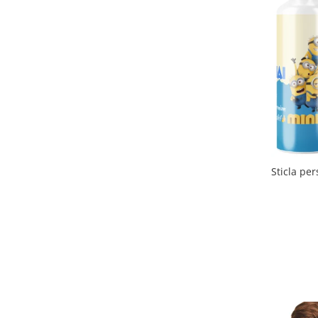
Tricouri de cuplu Valentine's Day
Valentine's Day
Cadouri pentru Bunici
Cadouri pentru Nasi si Fini
Cadouri Craciun
Cadouri pentru Mama
Cadouri pentru profesori sau absolventi
Cadouri Back to school
Cadouri de Paște
Sticla persona
Cadouri Traditionale Romanesti
8 Martie
Cadouri pentru CUPLU El & Ea
Cadouri Iubitori de animale
Cadouri GRAVIDE
Cadouri pentru sportivi
Cadouri Pensionare
Cadouri Colegi, sefi sau angajati