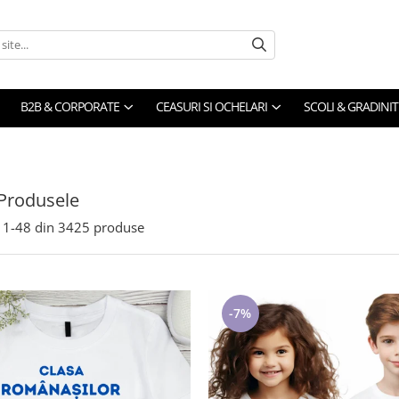
B2B & CORPORATE
CEASURI SI OCHELARI
SCOLI & GRADINIT
Produsele
1-
48
din
3425
produse
-7%