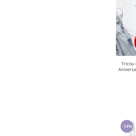
Lenjerii de pat pentru copii
Cadouri Cuplu
Fashion
Pijamale de CRACIUN
Pijamale de dama
Pijamale de barbati
Halate si capoate
Pijamale
Tricou cu Masina Mc Quee
WINTER Collection
Aniversa
Halate si pijamale Family
Incaltaminte
Seturi elegante femei
Umbrele
Pijamale de copii
Pijamale BIG SIZE femei
Cadouri ocazii speciale
-14%
Tricouri de craciun