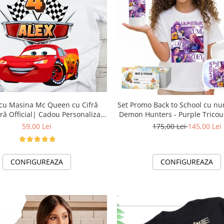
n cu Cifră
Set Promo Back to School cu n
ră Official| Cadou Personalizat
Demon Hunters - Purple Tricou 
e-CADOU
Bidon Personalizat pentru cop
59,00 Lei
175,00 Lei
145,00 Lei
CONFIGUREAZA
CONFIGUREAZA