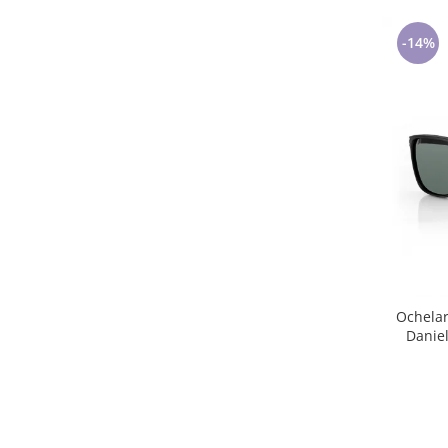
-14%
Ochelar
Danie