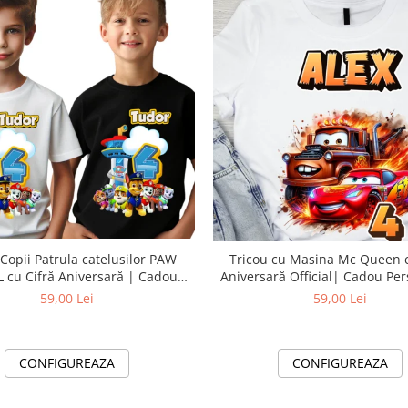
 Copii Patrula catelusilor PAW
Tricou cu Masina Mc Queen cu Cifră
 cu Cifră Aniversară | Cadou
Aniversară Official| Cadou Per
sonalizat e-CADOU - Copie
e-CADOU
59,00 Lei
59,00 Lei
CONFIGUREAZA
CONFIGUREAZA