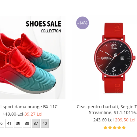
-14%
fi sport dama orange BX-11C
Ceas pentru barbati, Sergio 
Streamline, ST.1.10116
119,00 Lei
39,27 Lei
243,60 Lei
209,50 Lei
36
41
39
38
37
40