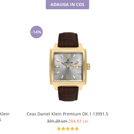
ADAUGA IN COS
-14%
Klein
Ceas Daniel Klein Premium DK.1.13991.5
6
331,20 Lei
284,83 Lei