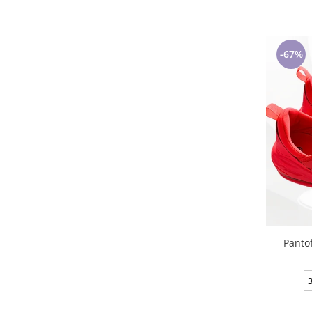
-67%
Panto