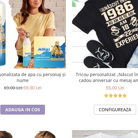
lizata de apa cu personaj și
Tricou personalizat „Născut în
nume
cadou aniversar cu mesaj a
69,00 Lei
59,00 Lei
55,00 Lei
ADAUGA IN COS
CONFIGUREAZA