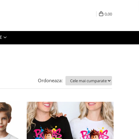
0,00
E
Ordoneaza: