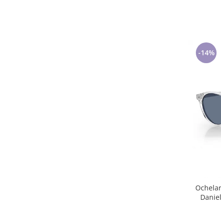
-14%
Ochelar
Danie