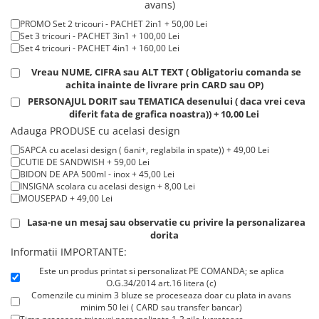
avans)
Tricouri de cuplu Valentine's Day
PROMO Set 2 tricouri - PACHET 2in1 + 50,00 Lei
Valentine's Day
Set 3 tricouri - PACHET 3in1 + 100,00 Lei
Cadouri pentru Bunici
Set 4 tricouri - PACHET 4in1 + 160,00 Lei
Cadouri pentru Nasi si Fini
Vreau NUME, CIFRA sau ALT TEXT ( Obligatoriu comanda se
Cadouri Craciun
achita inainte de livrare prin CARD sau OP)
PERSONAJUL DORIT sau TEMATICA desenului ( daca vrei ceva
Cadouri pentru Mama
diferit fata de grafica noastra)) + 10,00 Lei
Cadouri pentru profesori sau absolventi
Adauga PRODUSE cu acelasi design
Cadouri Back to school
SAPCA cu acelasi design ( 6ani+, reglabila in spate)) + 49,00 Lei
Cadouri de Paște
CUTIE DE SANDWISH + 59,00 Lei
BIDON DE APA 500ml - inox + 45,00 Lei
Cadouri Traditionale Romanesti
INSIGNA scolara cu acelasi design + 8,00 Lei
8 Martie
MOUSEPAD + 49,00 Lei
Cadouri pentru CUPLU El & Ea
Lasa-ne un mesaj sau observatie cu privire la personalizarea
Cadouri Iubitori de animale
dorita
Cadouri GRAVIDE
Informatii IMPORTANTE:
Cadouri pentru sportivi
Este un produs printat si personalizat PE COMANDA; se aplica
O.G.34/2014 art.16 litera (c)
Cadouri Pensionare
Comenzile cu minim 3 bluze se proceseaza doar cu plata in avans
Cadouri Colegi, sefi sau angajati
minim 50 lei ( CARD sau transfer bancar)