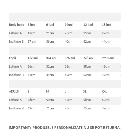
Body bebe
3 luni
6 luni
9 luni
12 luni
18 luni
Latime A
19cm
21cm
23cm
25cm
27cm
Inaltime B
37 cm
38cm
40cm
42cm
44cm
Copii
1/2 ani
3/4 ani
5/6 ani
7/8 ani
9/10 ani
11/12 
Latime A
26cm
32cm
35cm
38cm
42cm
46cm
Inaltime B
41cm
45cm
49cm
53cm
57cm
61cm
ADULTI
S
M
L
XL
XXL
Latime A
48cm
50cm
54cm
58cm
62cm
Inaltime B
69cm
71cm
73cm
75cm
77cm
IMPORTANT: PRODUSELE PERSONALIZATE NU SE POT RETURNA.