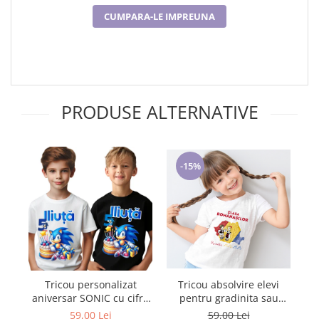
CUMPARA-LE IMPREUNA
PRODUSE ALTERNATIVE
-15%
Tricou absolvire elevi
Tricou personalizat
pentru gradinita sau
aniversar SONIC cu cifra
Ed
scoala Clasa Romanasilor
aniversara TAS101
59,00 Lei
59,00 Lei