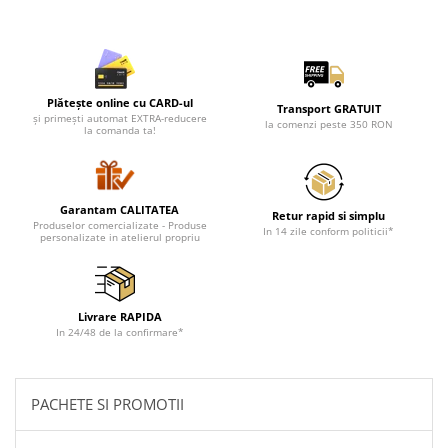
Plătește online cu CARD-ul
Transport GRATUIT
și primești automat EXTRA-reducere
la comenzi peste 350 RON
la comanda ta!
Garantam CALITATEA
Retur rapid si simplu
Produselor comercializate - Produse
In 14 zile conform politicii*
personalizate in atelierul propriu
Livrare RAPIDA
In 24/48 de la confirmare*
PACHETE SI PROMOTII