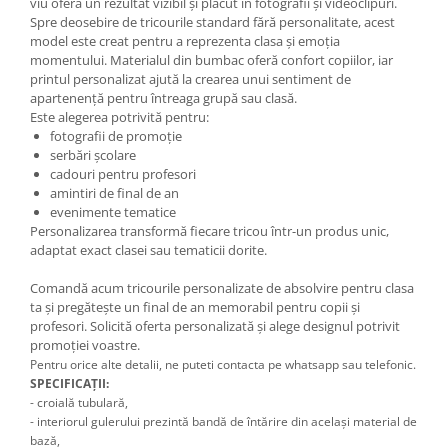
viu oferă un rezultat vizibil și plăcut în fotografii și videoclipuri.
Spre deosebire de tricourile standard fără personalitate, acest
model este creat pentru a reprezenta clasa și emoția
momentului. Materialul din bumbac oferă confort copiilor, iar
printul personalizat ajută la crearea unui sentiment de
apartenență pentru întreaga grupă sau clasă.
Este alegerea potrivită pentru:
fotografii de promoție
serbări școlare
cadouri pentru profesori
amintiri de final de an
evenimente tematice
Personalizarea transformă fiecare tricou într-un produs unic,
adaptat exact clasei sau tematicii dorite.
Comandă acum tricourile personalizate de absolvire pentru clasa
ta și pregătește un final de an memorabil pentru copii și
profesori. Solicită oferta personalizată și alege designul potrivit
promoției voastre.
Pentru orice alte detalii, ne puteti contacta pe whatsapp sau telefonic.
SPECIFICAȚII:
- croială tubulară,
- interiorul gulerului prezintă bandă de întărire din același material de
bază,