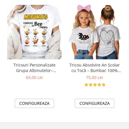
Tricouri Personalizate
Tricou Absolvire An Școlar
Grupa Albinutelor–
cu Tocă – Bumbac 100%
Colectivul Curcubeu al
Personalizat pentru Copii și
C
65,00 Lei
75,00 Lei
Albinutelor
Profesori
CONFIGUREAZA
CONFIGUREAZA