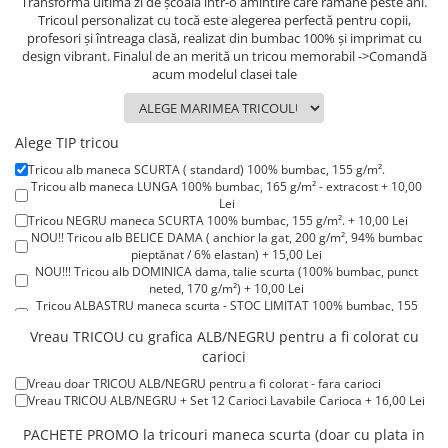
Transformă ultima zi de școală într-o amintire care rămâne peste ani.
Lenjerii de pat pentru copii
Tricoul personalizat cu tocă este alegerea perfectă pentru copii,
Cadouri Cuplu
profesori și întreaga clasă, realizat din bumbac 100% și imprimat cu
design vibrant. Finalul de an merită un tricou memorabil ->Comandă
Fashion
acum modelul clasei tale
Pijamale de CRACIUN
Pijamale de dama
Alege TIP tricou
Pijamale de barbati
Tricou alb maneca SCURTA ( standard) 100% bumbac, 155 g/m².
Halate si capoate
Tricou alb maneca LUNGA 100% bumbac, 165 g/m² - extracost + 10,00
Pijamale
Lei
Tricou NEGRU maneca SCURTA 100% bumbac, 155 g/m². + 10,00 Lei
WINTER Collection
NOU!! Tricou alb BELICE DAMA ( anchior la gat, 200 g/m², 94% bumbac
Halate si pijamale Family
pieptănat / 6% elastan) + 15,00 Lei
NOU!!! Tricou alb DOMINICA dama, talie scurta (100% bumbac, punct
Incaltaminte
neted, 170 g/m²) + 10,00 Lei
Seturi elegante femei
Tricou ALBASTRU maneca scurta - STOC LIMITAT 100% bumbac, 155
g/m². + 15,00 Lei
Umbrele
Vreau TRICOU cu grafica ALB/NEGRU pentru a fi colorat cu
Tricou ROSU maneca scurta 100% bumbac, 155 g/m². + 15,00 Lei
Pijamale de copii
carioci
Tricou POLO alb maneca SCURTA 200-220 g/m² - marimi COPII + 15,00
Lei
Pijamale BIG SIZE femei
Vreau doar TRICOU ALB/NEGRU pentru a fi colorat - fara carioci
Tricou POLO alb maneca LUNGA 200-220 g/m² marimi COPII + 20,00
Vreau TRICOU ALB/NEGRU + Set 12 Carioci Lavabile Carioca + 16,00 Lei
Cadouri ocazii speciale
Lei
Tricou ROSU maneca LUNGA ( STOC LIMITAT) 100% bumbac, 165 g/m²
PACHETE PROMO la tricouri maneca scurta (doar cu plata in
Tricouri de craciun
- extracost + 20,00 Lei