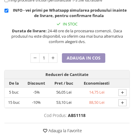
Timp procesare tricouri personalizate 1-3 zile lucratoare
Cadouri pentru Doctori
Cadouri pentru Sfânta Maria
INFO - vei primi pe Whatsapp simularea produsului inainte
de livrare, pentru confirmare finala
Martisoare
IN STOC
Durata de livrare:
24-48 ore de la procesarea comenzii.. Daca
produsul nu este disponibil, va oferim cea mai buna alternativa
conform alegerii dvs.
ADAUGA IN COS
Reduceri de Cantitate
De la
Discount
Pret
/ buc
Economisesti
+
5
buc
-5%
56,05 Lei
14,75 Lei
+
15
buc
-10%
53,10 Lei
88,50 Lei
Cod Produs:
ABS1118
Adauga la Favorite