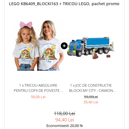
LEGO KB6409_BLOCKI163 + TRICOU LEGO, pachet promo
1 x TRICOU ABSOLVIRE
1 x JOC DE CONSTRUCTIE
PENTRU COPII DE POVESTE –
BLOCKI MY CITY - CAMION
BUMBAC 100%
(163 PIESE)
59,00 Lei
59,00Lei
PERSONALIZAT PENTRU COPII
35,40 Lei
ȘI PROFESORI
118,00 Lei
94,40 Lei
Economisesti 20,00 %