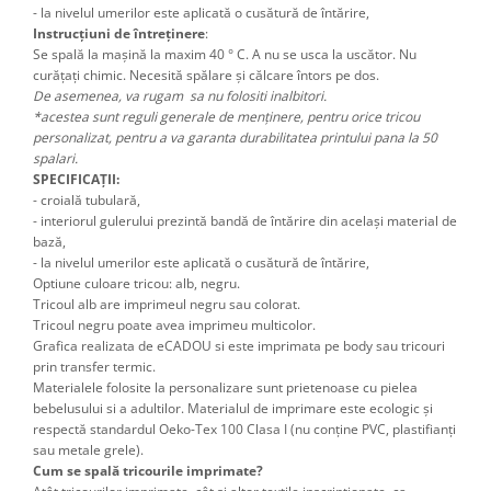
- la nivelul umerilor este aplicată o cusătură de întărire,
Instrucțiuni de întreținere
:
Se spală la mașină la maxim 40 ° C. A nu se usca la uscător. Nu
curățați chimic. Necesită spălare și călcare întors pe dos.
De asemenea, va rugam sa nu folositi inalbitori.
*acestea sunt reguli generale de menținere, pentru orice tricou
personalizat, pentru a va garanta durabilitatea printului pana la 50
spalari.
SPECIFICAȚII:
- croială tubulară,
- interiorul gulerului prezintă bandă de întărire din același material de
bază,
- la nivelul umerilor este aplicată o cusătură de întărire,
Optiune culoare tricou: alb, negru.
Tricoul alb are imprimeul negru sau colorat.
Tricoul negru poate avea imprimeu multicolor.
Grafica realizata de eCADOU si este imprimata pe body sau tricouri
prin transfer termic.
Materialele folosite la personalizare sunt prietenoase cu pielea
bebelusului si a adultilor. Materialul de imprimare este ecologic și
respectă standardul Oeko-Tex 100 Clasa I (nu conține PVC, plastifianți
sau metale grele).
Cum se spală tricourile imprimate?