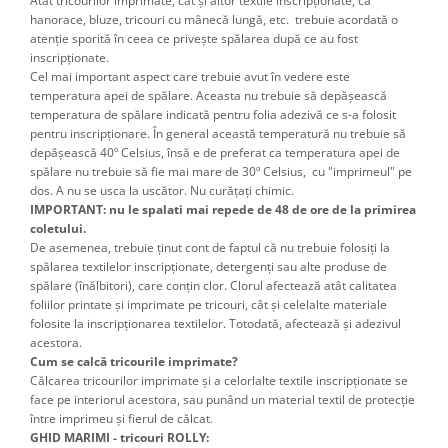
Atât tricourilor imprimate, cât şi altor textile inscripţionate, ca
hanorace, bluze, tricouri cu mânecă lungă, etc. trebuie acordată o
atenţie sporită în ceea ce priveşte spălarea după ce au fost
inscripţionate.
Cel mai important aspect care trebuie avut în vedere este
temperatura apei de spălare. Aceasta nu trebuie să depăşească
temperatura de spălare indicată pentru folia adezivă ce s-a folosit
pentru inscripţionare. În general această temperatură nu trebuie să
depăşească 40º Celsius, însă e de preferat ca temperatura apei de
spălare nu trebuie să fie mai mare de 30º Celsius, cu "imprimeul" pe
dos. A nu se usca la uscător. Nu curățați chimic.
IMPORTANT: nu le spalati mai repede de 48 de ore de la primirea
coletului.
De asemenea, trebuie ţinut cont de faptul că nu trebuie folosiţi la
spălarea textilelor inscripţionate, detergenţi sau alte produse de
spălare (înălbitori), care conţin clor. Clorul afectează atât calitatea
foliilor printate şi imprimate pe tricouri, cât şi celelalte materiale
folosite la inscripţionarea textilelor. Totodată, afectează şi adezivul
acestora.
Cum se calcă tricourile imprimate?
Călcarea tricourilor imprimate şi a celorlalte textile inscripţionate se
face pe interiorul acestora, sau punând un material textil de protecţie
între imprimeu şi fierul de călcat.
GHID MARIMI - tricouri ROLLY: