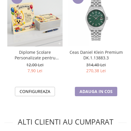
Diplome Școlare
Ceas Daniel Klein Premium
Personalizate pentru
DK.1.13883.3
Absolventi de scoala sau
12,00 Lei
314,40 Lei
gradinita
7,90 Lei
270,38 Lei
CONFIGUREAZA
ADAUGA IN COS
ALTI CLIENTI AU CUMPARAT