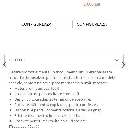
ABS11200
50,00 Lei
CONFIGUREAZA
CONFIGUREAZA
Descriere
Fiecare promoție merită un tricou memorabil. Personalizează
tricourile de absolvire pentru copii și cadre didactice cu modele
speciale, confort ridicat și print rezistent la purtări repetate.
Material din bumbac 100%.
Posibilitate de personalizare completă.
Design cu tocă adaptat tematicii de absolvire.
Potrivite atât pentru copii, cât și pentru profesori.
Disponibile pentru comenzi individuale sau de grup.
Print realizat pentru impact vizual ridicat.
Potrivite pentru mai multe niveluri școlare.
Beneficii