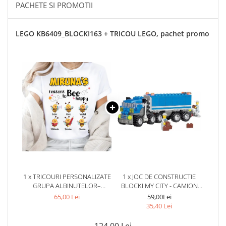
PACHETE SI PROMOTII
LEGO KB6409_BLOCKI163 + TRICOU LEGO, pachet promo
1 x TRICOURI PERSONALIZATE
1 x JOC DE CONSTRUCTIE
GRUPA ALBINUTELOR–
BLOCKI MY CITY - CAMION
COLECTIVUL CURCUBEU AL
(163 PIESE)
65,00 Lei
59,00Lei
ALBINUTELOR
35,40 Lei