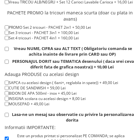
Vreau TRICOU ALB/NEGRU + Set 12 Carioci Lavabile Carioca + 16,00 Lei
Tricouri de cuplu Valentine's Day
Lei
Tricou ROSU maneca LUNGA ( STOC LIMITAT) 100% bumbac, 165 g/m²
Valentine's Day
PACHETE PROMO la tricouri maneca scurta (doar cu plata in
- extracost + 20,00 Lei
avans)
Cadouri pentru Bunici
PROMO Set 2 tricouri - PACHET 2in1 + 50,00 Lei
Cadouri pentru Nasi si Fini
Set 3 tricouri - PACHET 3in1 + 100,00 Lei
Cadouri Craciun
Set 4 tricouri - PACHET 4in1 + 160,00 Lei
Cadouri pentru Mama
Vreau NUME, CIFRA sau ALT TEXT ( Obligatoriu comanda se
Cadouri pentru profesori sau absolventi
achita inainte de livrare prin CARD sau OP)
Cadouri Back to school
PERSONAJUL DORIT sau TEMATICA desenului ( daca vrei ceva
diferit fata de grafica noastra)) + 10,00 Lei
Cadouri de Paște
Adauga PRODUSE cu acelasi design
Cadouri Traditionale Romanesti
SAPCA cu acelasi design ( 6ani+, reglabila in spate)) + 49,00 Lei
8 Martie
CUTIE DE SANDWISH + 59,00 Lei
BIDON DE APA 500ml - inox + 45,00 Lei
Cadouri pentru CUPLU El & Ea
INSIGNA scolara cu acelasi design + 8,00 Lei
Cadouri Iubitori de animale
MOUSEPAD + 49,00 Lei
Cadouri GRAVIDE
Lasa-ne un mesaj sau observatie cu privire la personalizarea
Cadouri pentru sportivi
dorita
Cadouri Pensionare
Informatii IMPORTANTE:
Cadouri Colegi, sefi sau angajati
Este un produs printat si personalizat PE COMANDA; se aplica