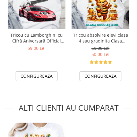
Tricou cu Lamborghini cu
Tricou absolvire elevi clasa
Cifră Aniversară Official
4 sau gradinita Clasa
Lamborghini Fan| Cadou
ursuletilor cu text sau poze
59,00 Lei
59,00 Lei
Personalizat e-CADOU
ABS1055
50,00 Lei
CONFIGUREAZA
CONFIGUREAZA
ALTI CLIENTI AU CUMPARAT