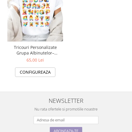
Tricouri Personalizate
Grupa Albinutelor–
Alfabetul Curcubeu al
65,00 Lei
Albinutelor pentru Copii
CONFIGUREAZA
NEWSLETTER
Nu rata ofertele si promotiile noastre