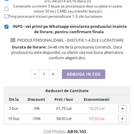
O.G.34/2014 art.16 litera (c)
Cadouri pentru Doctori
Comenzile cu minim 3 bluze se proceseaza doar cu plata in avans
Cadouri pentru Sfânta Maria
minim 50 lei ( CARD sau transfer bancar)
Timp procesare tricouri personalizate 1-3 zile lucratoare
Martisoare
INFO - vei primi pe Whatsapp simularea produsului inainte
de livrare, pentru confirmare finala
PRODUS PERSONALIZABIL - EXECUTIE 1-4 ZILE LUCRATOARE
Durata de livrare:
24-48 ore de la procesarea comenzii.. Daca
produsul nu este disponibil, va oferim cea mai buna alternativa
conform alegerii dvs.
ADAUGA IN COS
Reduceri de Cantitate
De la
Discount
Pret
/ buc
Economisesti
+
5
buc
-5%
61,75 Lei
16,25 Lei
+
15
buc
-10%
58,50 Lei
97,50 Lei
Cod Produs:
AB10.103