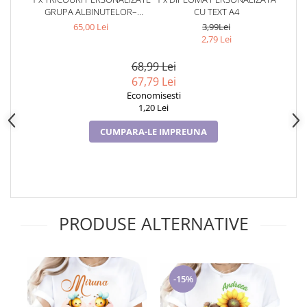
GRUPA ALBINUTELOR–
CU TEXT A4
COLECTIVUL CURCUBEU AL
65,00 Lei
3,99Lei
ALBINUTELOR
2,79 Lei
68,99 Lei
67,79 Lei
Economisesti
1,20 Lei
CUMPARA-LE IMPREUNA
PRODUSE ALTERNATIVE
-15%