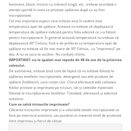
hanorace, bluze, tricouri cu mânecă lungă, etc. trebuie acordată o
atenţie sporită în ceea ce priveşte spălarea după ce au fost
inscripţionate.
Cel mai important aspect care trebuie avut în vedere este
temperatura apei de spălare. Aceasta nu trebuie să depăşească
temperatura de spălare indicată pentru folia adezivă ce s-a folosit
pentru inscripţionare. În general această temperatură nu trebuie să
depăşească 40º Celsius, însă e de preferat ca temperatura apei de
spălare nu trebuie să fie mai mare de 30º Celsius, cu "imprimeul" pe
dos. A nu se usca la uscător. Nu curățați chimic.
IMPORTANT: nu le spalati mai repede de 48 de ore de la primirea
coletului.
De asemenea, trebuie ţinut cont de faptul că nu trebuie folosiţi la
spălarea textilelor inscripţionate, detergenţi sau alte produse de
spălare (înălbitori), care conţin clor. Clorul afectează atât calitatea
foliilor printate şi imprimate pe tricouri, cât şi celelalte materiale
folosite la inscripţionarea textilelor. Totodată, afectează şi adezivul
acestora.
Cum se calcă tricourile imprimate?
Călcarea tricourilor imprimate şi a celorlalte textile inscripţionate se
face pe interiorul acestora, sau punând un material textil de protecţie
între imprimeu şi fierul de călcat.