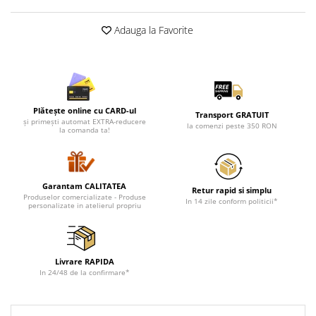
Adauga la Favorite
Plătește online cu CARD-ul
Transport GRATUIT
și primești automat EXTRA-reducere
la comenzi peste 350 RON
la comanda ta!
Garantam CALITATEA
Retur rapid si simplu
Produselor comercializate - Produse
In 14 zile conform politicii*
personalizate in atelierul propriu
Livrare RAPIDA
In 24/48 de la confirmare*