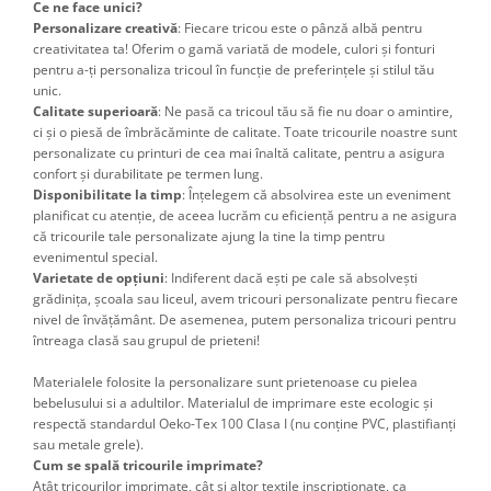
Ce ne face unici?
Personalizare creativă
: Fiecare tricou este o pânză albă pentru
creativitatea ta! Oferim o gamă variată de modele, culori și fonturi
pentru a-ți personaliza tricoul în funcție de preferințele și stilul tău
unic.
Calitate superioară
: Ne pasă ca tricoul tău să fie nu doar o amintire,
ci și o piesă de îmbrăcăminte de calitate. Toate tricourile noastre sunt
personalizate cu printuri de cea mai înaltă calitate, pentru a asigura
confort și durabilitate pe termen lung.
Disponibilitate la timp
: Înțelegem că absolvirea este un eveniment
planificat cu atenție, de aceea lucrăm cu eficiență pentru a ne asigura
că tricourile tale personalizate ajung la tine la timp pentru
evenimentul special.
Varietate de opțiuni
: Indiferent dacă ești pe cale să absolvești
grădinița, școala sau liceul, avem tricouri personalizate pentru fiecare
nivel de învățământ. De asemenea, putem personaliza tricouri pentru
întreaga clasă sau grupul de prieteni!
Materialele folosite la personalizare sunt prietenoase cu pielea
bebelusului si a adultilor. Materialul de imprimare este ecologic și
respectă standardul Oeko-Tex 100 Clasa I (nu conține PVC, plastifianți
sau metale grele).
Cum se spală tricourile imprimate?
Atât tricourilor imprimate, cât şi altor textile inscripţionate, ca