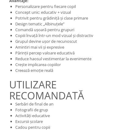
Avantaje:
Personalizare pentru fiecare copil
Concept unic: educativ + vizual
Potrivit pentru grădiniță și clase primare
Design tematic „Albinuțele”
Comandă ușoară pentru grupuri
Copiii învață într-un mod vizual și distractiv
Grupul devine ușor de recunoscut
Amintiri mai vii și expresive
Părinții percep valoare educativă
Reduce haosul vestimentar la evenimente
Crește implicarea copiilor
Creează emoție reală
UTILIZARE
RECOMANDATĂ
Serbări de final de an
Fotografii de grup
Activități educative
Excursii școlare
Cadou pentru copii