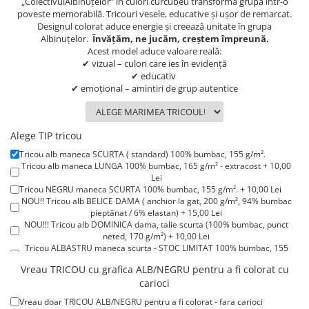
„ColectivulAlbinuțelor” în culori curcubeu transformă grupa într-o
Lenjerii de pat pentru copii
poveste memorabilă. Tricouri vesele, educative și ușor de remarcat.
Cadouri Cuplu
Designul colorat aduce energie și creează unitate în grupa
Albinuțelor.
Învățăm, ne jucăm, creștem împreună.
Fashion
Acest model aduce valoare reală:
✔ vizual – culori care ies în evidență
Pijamale de CRACIUN
✔ educativ
Pijamale de dama
✔ emoțional – amintiri de grup autentice
Pijamale de barbati
Halate si capoate
Alege TIP tricou
Pijamale
WINTER Collection
Tricou alb maneca SCURTA ( standard) 100% bumbac, 155 g/m².
Tricou alb maneca LUNGA 100% bumbac, 165 g/m² - extracost + 10,00
Halate si pijamale Family
Lei
Incaltaminte
Tricou NEGRU maneca SCURTA 100% bumbac, 155 g/m². + 10,00 Lei
NOU!! Tricou alb BELICE DAMA ( anchior la gat, 200 g/m², 94% bumbac
Seturi elegante femei
pieptănat / 6% elastan) + 15,00 Lei
NOU!!! Tricou alb DOMINICA dama, talie scurta (100% bumbac, punct
Umbrele
neted, 170 g/m²) + 10,00 Lei
Pijamale de copii
Tricou ALBASTRU maneca scurta - STOC LIMITAT 100% bumbac, 155
g/m². + 15,00 Lei
Pijamale BIG SIZE femei
Vreau TRICOU cu grafica ALB/NEGRU pentru a fi colorat cu
Tricou ROSU maneca scurta 100% bumbac, 155 g/m². + 15,00 Lei
Cadouri ocazii speciale
carioci
Tricou POLO alb maneca SCURTA 200-220 g/m² - marimi COPII + 15,00
Lei
Tricouri de craciun
Vreau doar TRICOU ALB/NEGRU pentru a fi colorat - fara carioci
Tricou POLO alb maneca LUNGA 200-220 g/m² marimi COPII + 20,00