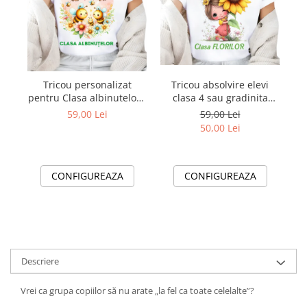
Tricou personalizat
Tricou absolvire elevi
pentru Clasa albinutelor -
clasa 4 sau gradinita
un trricou cu Design
Clasa Floricelelor
A
59,00 Lei
59,00 Lei
Elegant pentru profesori
50,00 Lei
sau elevi
CONFIGUREAZA
CONFIGUREAZA
Descriere
Vrei ca grupa copiilor să nu arate „la fel ca toate celelalte”?