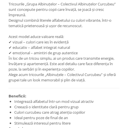
Tricourile „Grupa Albinuțelor – Colectivul Albinuțelor Curcubeu”
sunt concepute pentru copii care învață, se joacă și cresc
împreună.
Designul combină literele alfabetului cu culori vibrante, într-o
tematică prietenoasă și ușor de recunoscut.
Acest model aduce valoare reală:
✔ vizual – culori care ies în evidență
✔ educativ – alfabet integrat natural
✔ emoțional – amintiri de grup autentice
În loc de un tricou simplu, ai un produs care transmite energie,
învățare și apartenență. Este acel detaliu care face diferența în
poze, la serbări și în experiența copiilor.
Alege acum tricourile „Albinuțele – Colectivul Curcubeu” și oferă
grupei tale un look memorabil și plin de viață.
Beneficii:
Integrează alfabetul într-un mod vizual atractiv
Creează o identitate clară pentru grup
Culori curcubeu care atrag atenția copiilor
Ideal pentru poze de final de an
Stimulează interesul pentru litere