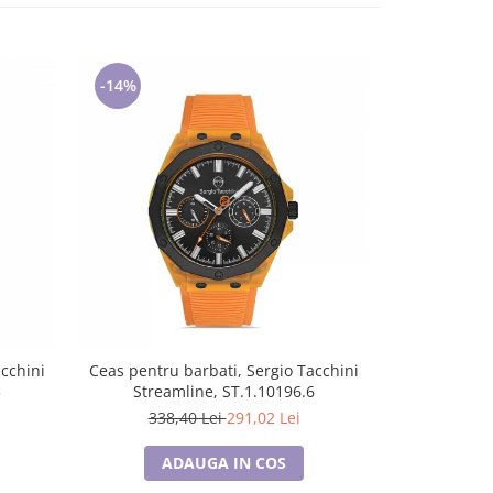
-14%
-14%
acchini
Ceas pentru barbati, Sergio Tacchini
Ceas pentru 
3
Streamline, ST.1.10196.6
Stream
338,40 Lei
291,02 Lei
330,
ADAUGA IN COS
A