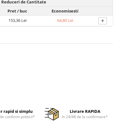
Reduceri de Cantitate
Pret
/ buc
Economisesti
+
153,36 Lei
64,80 Lei
r rapid si simplu
Livrare RAPIDA
ile conform politicii*
In 24/48 de la confirmare*