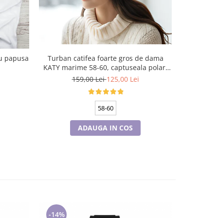
Turban catifea foarte gros de dama
Tricou an
KATY marime 58-60, captuseala polar,
Spid
culoare wine
159,00 Lei
125,00 Lei
58-60
ADAUGA IN COS
-14%