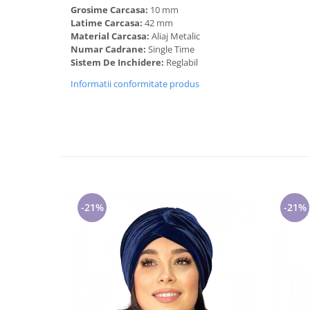
Cadouri pentru Doctori
Grosime Carcasa:
10 mm
Latime Carcasa:
42 mm
Cadouri pentru Sfânta Maria
Material Carcasa:
Aliaj Metalic
Martisoare
Numar Cadrane:
Single Time
Sistem De Inchidere:
Reglabil
Informatii conformitate produs
-21%
-21%