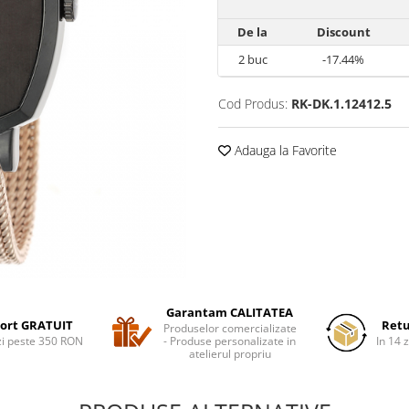
De la
Discount
2
buc
-17.44%
Cod Produs:
RK-DK.1.12412.5
Adauga la Favorite
Garantam CALITATEA
ort GRATUIT
Retu
Produselor comercializate
i peste 350 RON
- Produse personalizate in
In 14 z
atelierul propriu