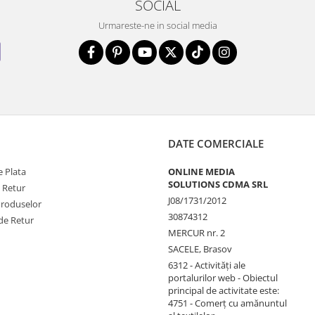
SOCIAL
Urmareste-ne in social media
DATE COMERCIALE
 Plata
ONLINE MEDIA
SOLUTIONS CDMA SRL
e Retur
J08/1731/2012
Produselor
30874312
de Retur
MERCUR nr. 2
SACELE, Brasov
6312 - Activităţi ale
portalurilor web - Obiectul
principal de activitate este:
4751 - Comerţ cu amănuntul