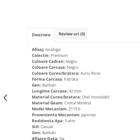
Tricouri de cuplu Valentine's Day
Valentine's Day
Cadouri pentru Bunici
Cadouri pentru Nasi si Fini
Review-uri
(0)
Descriere
Cadouri Craciun
Cadouri pentru Mama
Afisaj:
Analogic
Cadouri pentru profesori sau absolventi
Colectie:
Premium
Cadouri Back to school
Culoare Cadran:
Negru
Culoare Carcasa:
Negru
Cadouri de Paște
Culoare Curea/bratara:
Auriu Rose
Cadouri Traditionale Romanesti
Forma Carcasa:
Patrata
Gen:
Barbati
8 Martie
Lungime Carcasa:
42 mm
Cadouri pentru CUPLU El & Ea
Material Curea/bratara:
Otel Inoxidabil
Cadouri Iubitori de animale
Material Geam:
Cristal Mineral
Model Mecanism:
2115 6
Cadouri GRAVIDE
Provenienta Mecanism:
Japonez
Cadouri pentru sportivi
Rezistenta Apa:
5 atm
Cadouri Pensionare
Stil:
Casual
Gen:
Barbati
Cadouri Colegi, sefi sau angajati
Afisare Data:
Da