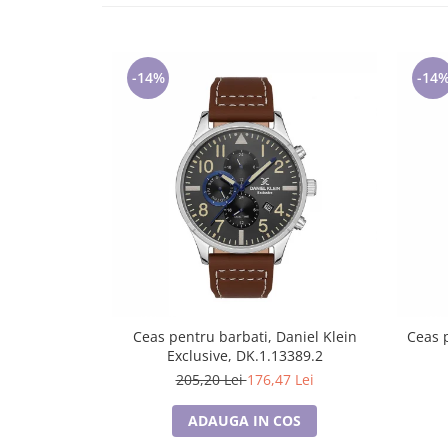
Lenjerii de pat pentru copii
Cadouri Cuplu
Fashion
-14%
-14
Pijamale de CRACIUN
Pijamale de dama
Pijamale de barbati
Halate si capoate
Pijamale
WINTER Collection
Halate si pijamale Family
Incaltaminte
Seturi elegante femei
Umbrele
Ceas pentru barbati, Daniel Klein
Ceas p
Pijamale de copii
Exclusive, DK.1.13389.2
Pijamale BIG SIZE femei
205,20 Lei
176,47 Lei
Cadouri ocazii speciale
ADAUGA IN COS
Tricouri de craciun