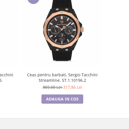
-14%
acchini
Ceas pentru barbati, Sergio Tacchini
Ceas pen
6
Streamline, ST.1.10196.2
Str
369,60 Lei
317,86 Lei
3
ADAUGA IN COS