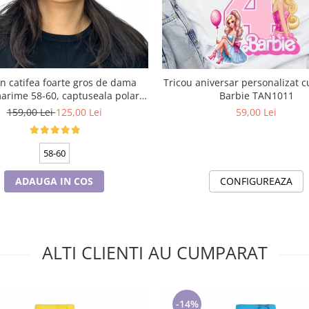
n catifea foarte gros de dama
Tricou aniversar personalizat cu papusa
arime 58-60, captuseala polar,
Barbie TAN1011
culoare verde emerald
159,00 Lei
125,00 Lei
59,00 Lei
58-60
ADAUGA IN COS
CONFIGUREAZA
ALTI CLIENTI AU CUMPARAT
-14%