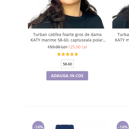
Turban catifea foarte gros de dama
Turba
KATY marime 58-60, captuseala polar,
KATY m
culoare bleomarin
159,00 Lei
125,00 Lei
58-60
ADAUGA IN COS
-14%
-14%