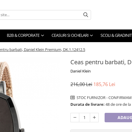
B2B & CORPORATE
CEASURI SI OCHELARI
SCOLI & GRADINIT
ntru barbati, Daniel Klein Premium, DK.1.12412.5
Ceas pentru barbati, D
Daniel Klein
216,00 Lei
185,76 Lei
STOC FURNIZOR - CONFIRMAM 
Durata de livrare:
48 de ore de la
ADAUG