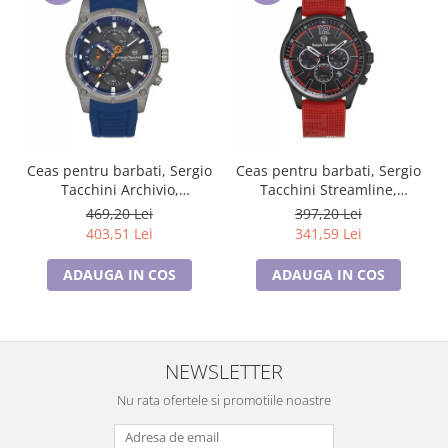
Ceas pentru barbati, Sergio
Ceas pentru barbati, Sergio
Tacchini Archivio,
Tacchini Streamline,
ST.1.10186.4
ST.1.10210.1
469,20 Lei
397,20 Lei
403,51 Lei
341,59 Lei
ADAUGA IN COS
ADAUGA IN COS
NEWSLETTER
Nu rata ofertele si promotiile noastre