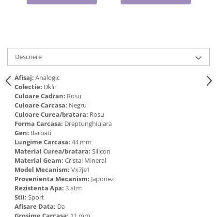
Cadouri pentru Doctori
Cadouri pentru Sfânta Maria
Martisoare
Descriere
Afisaj:
Analogic
Colectie:
Dkln
Culoare Cadran:
Rosu
Culoare Carcasa:
Negru
Culoare Curea/bratara:
Rosu
Forma Carcasa:
Dreptunghiulara
Gen:
Barbati
Lungime Carcasa:
44 mm
Material Curea/bratara:
Silicon
Material Geam:
Cristal Mineral
Model Mecanism:
Vx7je1
Provenienta Mecanism:
Japonez
Rezistenta Apa:
3 atm
Stil:
Sport
Afisare Data:
Da
Grosime Carcasa:
11 mm