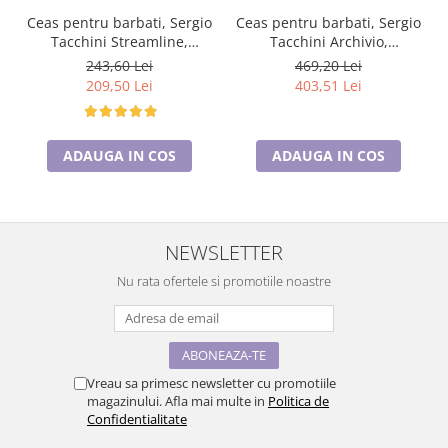
Ceas pentru barbati, Sergio
Ceas pentru barbati, Sergio
Tacchini Streamline,
Tacchini Archivio,
ST.1.10116.1
ST.1.10186.4
243,60 Lei
469,20 Lei
209,50 Lei
403,51 Lei
ADAUGA IN COS
ADAUGA IN COS
NEWSLETTER
Nu rata ofertele si promotiile noastre
Vreau sa primesc newsletter cu promotiile
magazinului. Afla mai multe in
Politica de
Confidentialitate