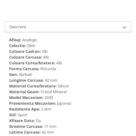
Cadouri pentru Doctori
Cadouri pentru Sfânta Maria
Martisoare
Descriere
Afisaj:
Analogic
Colectie:
Dkln
Culoare Cadran:
Alb
Culoare Carcasa:
Alb
Culoare Curea/bratara:
Alb
Forma Carcasa:
Rotunda
Gen:
Barbati
Lungime Carcasa:
42 mm
Material Curea/bratara:
Silicon
Material Geam:
Cristal Mineral
Model Mecanism:
2035
Provenienta Mecanism:
Japonez
Rezistenta Apa:
3 atm
Stil:
Sport
Afisare Data:
Da
Grosime Carcasa:
11 mm
Latime Carcasa:
42 mm