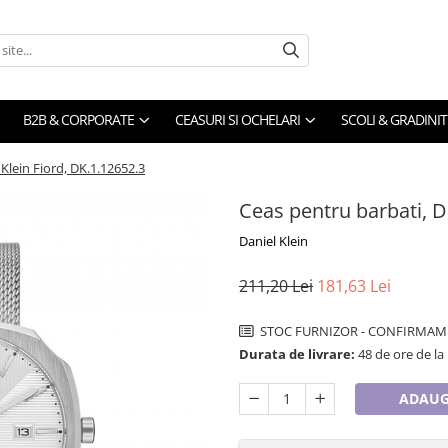
B2B & CORPORATE
CEASURI SI OCHELARI
SCOLI & GRADINIT
Klein Fiord, DK.1.12652.3
Ceas pentru barbati, D
Daniel Klein
211,20 Lei
181,63 Lei
STOC FURNIZOR - CONFIRMAM 
Durata de livrare:
48 de ore de la
ADAUG