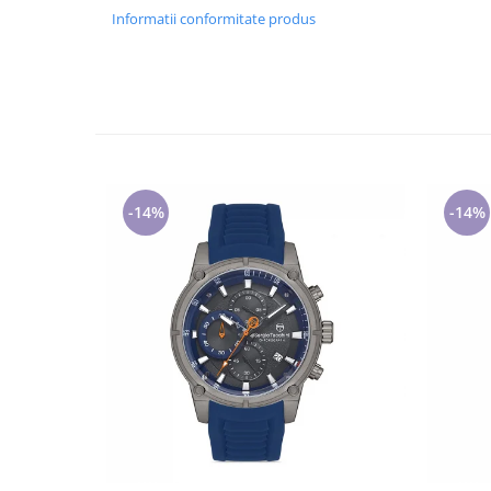
Cadouri pentru Doctori
Informatii conformitate produs
Cadouri pentru Sfânta Maria
Martisoare
-14%
-14%