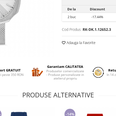
De la
Discount
2
buc
-17.44%
Cod Produs:
RK-DK.1.12652.3
Adauga la Favorite
Garantam CALITATEA
ort GRATUIT
Retu
Produselor comercializate
i peste 350 RON
- Produse personalizate in
In 14 z
atelierul propriu
PRODUSE ALTERNATIVE
%
-14%