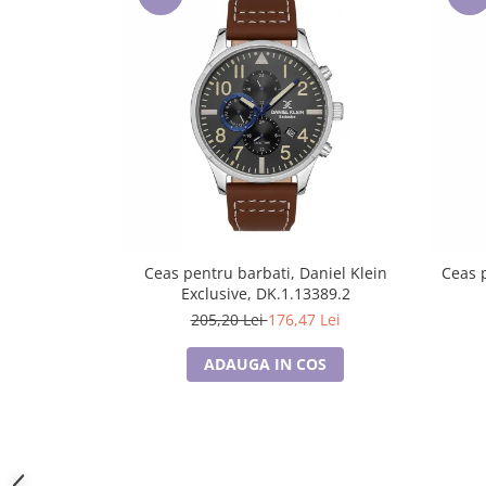
Lenjerii de pat pentru copii
Cadouri Cuplu
Fashion
Pijamale de CRACIUN
Pijamale de dama
Pijamale de barbati
Halate si capoate
Pijamale
WINTER Collection
Halate si pijamale Family
Ceas pentru barbati, Daniel Klein
Ceas p
Exclusive, DK.1.13389.2
Incaltaminte
205,20 Lei
176,47 Lei
Seturi elegante femei
Umbrele
ADAUGA IN COS
Pijamale de copii
Pijamale BIG SIZE femei
Cadouri ocazii speciale
Tricouri de craciun