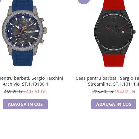
entru barbati, Sergio Tacchini
Ceas pentru barbati, Sergio T
Archivio, ST.1.10186.4
Streamline, ST.1.10111.
469,20 Lei
403,51 Lei
225,60 Lei
194,02 Lei
ADAUGA IN COS
ADAUGA IN COS