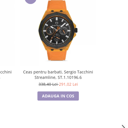
-14%
acchini
Ceas pentru barbati, Sergio Tacchini
Ceas pentru 
4
Streamline, ST.1.10196.6
Stream
338,40 Lei
291,02 Lei
330,
ADAUGA IN COS
A