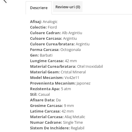
Tricouri de cuplu Valentine's Day
Review-uri
(0)
Descriere
Valentine's Day
Cadouri pentru Bunici
Afisaj:
Analogic
Cadouri pentru Nasi si Fini
Colectie:
Fiord
Culoare Cadran:
Alb Argintiu
Cadouri Craciun
Culoare Carcasa:
Argintiu
Cadouri pentru Mama
Culoare Curea/bratara:
Argintiu
Forma Carcasa:
Octogonala
Cadouri pentru profesori sau absolventi
Gen:
Barbati
Cadouri Back to school
Lungime Carcasa:
42 mm
Cadouri de Paște
Material Curea/bratara:
Otel Inoxidabil
Material Geam:
Cristal Mineral
Cadouri Traditionale Romanesti
Model Mecanism:
Vx42e11
8 Martie
Provenienta Mecanism:
Japonez
Cadouri pentru CUPLU El & Ea
Rezistenta Apa:
5 atm
Stil:
Casual
Cadouri Iubitori de animale
Afisare Data:
Da
Cadouri GRAVIDE
Grosime Carcasa:
9 mm
Latime Carcasa:
42 mm
Cadouri pentru sportivi
Material Carcasa:
Aliaj Metalic
Cadouri Pensionare
Numar Cadrane:
Single Time
Cadouri Colegi, sefi sau angajati
Sistem De Inchidere:
Reglabil