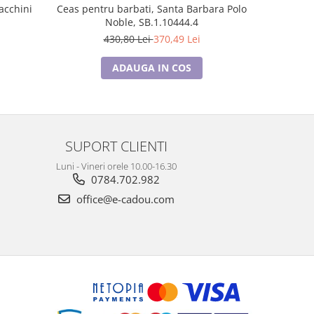
acchini
Ceas pentru barbati, Santa Barbara Polo
Ceas pen
Noble, SB.1.10444.4
Str
430,80 Lei
370,49 Lei
4
ADAUGA IN COS
SUPORT CLIENTI
Luni - Vineri orele 10.00-16.30
0784.702.982
office@e-cadou.com