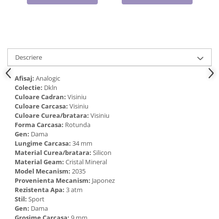
Cadouri pentru Doctori
Cadouri pentru Sfânta Maria
Martisoare
Descriere
Afisaj:
Analogic
Colectie:
Dkln
Culoare Cadran:
Visiniu
Culoare Carcasa:
Visiniu
Culoare Curea/bratara:
Visiniu
Forma Carcasa:
Rotunda
Gen:
Dama
Lungime Carcasa:
34 mm
Material Curea/bratara:
Silicon
Material Geam:
Cristal Mineral
Model Mecanism:
2035
Provenienta Mecanism:
Japonez
Rezistenta Apa:
3 atm
Stil:
Sport
Gen:
Dama
Grosime Carcasa:
9 mm