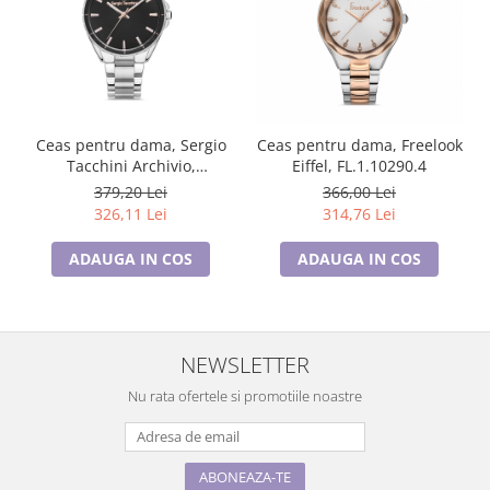
Ceas pentru dama, Sergio
Ceas pentru dama, Freelook
Tacchini Archivio,
Eiffel, FL.1.10290.4
ST.1.10365.1
379,20 Lei
366,00 Lei
326,11 Lei
314,76 Lei
ADAUGA IN COS
ADAUGA IN COS
NEWSLETTER
Nu rata ofertele si promotiile noastre