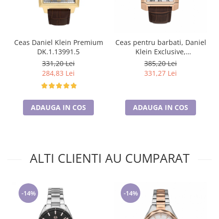
Ceas Daniel Klein Premium
Ceas pentru barbati, Daniel
DK.1.13991.5
Klein Exclusive,
DK.1.13748.5
331,20 Lei
385,20 Lei
284,83 Lei
331,27 Lei
ADAUGA IN COS
ADAUGA IN COS
ALTI CLIENTI AU CUMPARAT
-14%
-14%