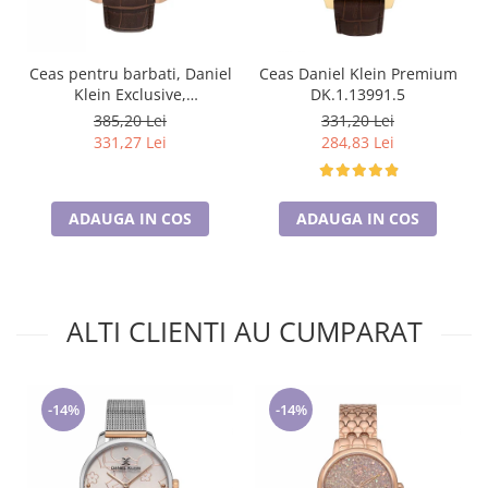
Ceas pentru barbati, Daniel
Ceas Daniel Klein Premium
Klein Exclusive,
DK.1.13991.5
DK.1.13748.5
385,20 Lei
331,20 Lei
331,27 Lei
284,83 Lei
ADAUGA IN COS
ADAUGA IN COS
ALTI CLIENTI AU CUMPARAT
-14%
-14%