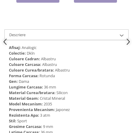
Cadouri pentru Doctori
Cadouri pentru Sfânta Maria
Martisoare
Descriere
Afisaj:
Analogic
Colectie:
Dkln
Culoare Cadran:
Albastru
Culoare Carcasa:
Albastru
Culoare Curea/bratara:
Albastru
Forma Carcasa:
Rotunda
Gen:
Dama
Lungime Carcasa:
36 mm
Material Curea/bratara:
Silicon
Material Geam:
Cristal Mineral
Model Mecanism:
2035
Provenienta Mecanism:
Japonez
Rezistenta Apa:
3 atm
Stil:
Sport
Grosime Carcasa:
9 mm
Latime Carcasa:
36 mm