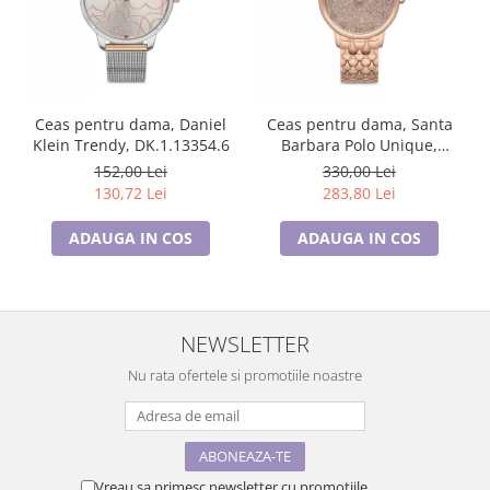
Ceas pentru dama, Daniel
Ceas pentru dama, Santa
Klein Trendy, DK.1.13354.6
Barbara Polo Unique,
SB.1.10127.2
152,00 Lei
330,00 Lei
130,72 Lei
283,80 Lei
ADAUGA IN COS
ADAUGA IN COS
NEWSLETTER
Nu rata ofertele si promotiile noastre
Vreau sa primesc newsletter cu promotiile