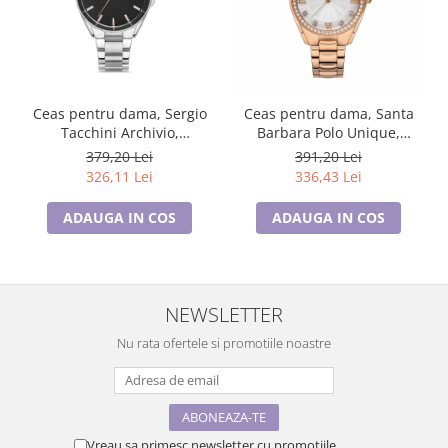
Ceas pentru dama, Sergio
Ceas pentru dama, Santa
Tacchini Archivio,
Barbara Polo Unique,
ST.1.10365.1
SB.1.10307.3
379,20 Lei
391,20 Lei
326,11 Lei
336,43 Lei
ADAUGA IN COS
ADAUGA IN COS
NEWSLETTER
Nu rata ofertele si promotiile noastre
Vreau sa primesc newsletter cu promotiile