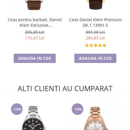
Ceas pentru barbati, Daniel
Ceas Daniel Klein Premium
Klein Exclusive,
DK.1.13991.5
DK.1.13389.2
205,20 Lei
331,20 Lei
176,47 Lei
284,83 Lei
ADAUGA IN COS
ADAUGA IN COS
ALTI CLIENTI AU CUMPARAT
-14%
-14%