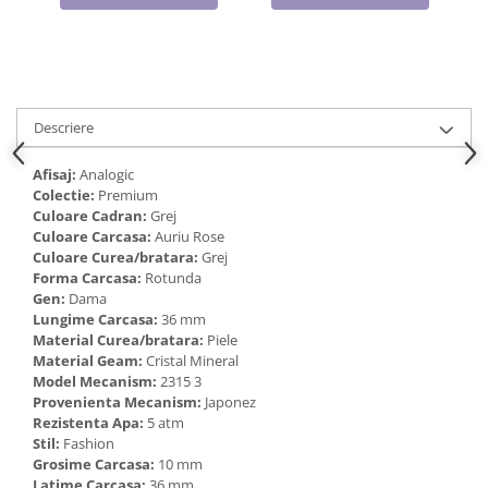
Cadouri pentru Doctori
Cadouri pentru Sfânta Maria
Martisoare
Descriere
Afisaj:
Analogic
Colectie:
Premium
Culoare Cadran:
Grej
Culoare Carcasa:
Auriu Rose
Culoare Curea/bratara:
Grej
Forma Carcasa:
Rotunda
Gen:
Dama
Lungime Carcasa:
36 mm
Material Curea/bratara:
Piele
Material Geam:
Cristal Mineral
Model Mecanism:
2315 3
Provenienta Mecanism:
Japonez
Rezistenta Apa:
5 atm
Stil:
Fashion
Grosime Carcasa:
10 mm
Latime Carcasa:
36 mm