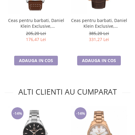
Ceas pentru barbati, Daniel
Ceas pentru barbati, Daniel
Klein Exclusive,
Klein Exclusive,
DK.1.13389.2
DK.1.13748.5
205,20 Lei
385,20 Lei
176,47 Lei
331,27 Lei
ADAUGA IN COS
ADAUGA IN COS
ALTI CLIENTI AU CUMPARAT
-14%
-14%