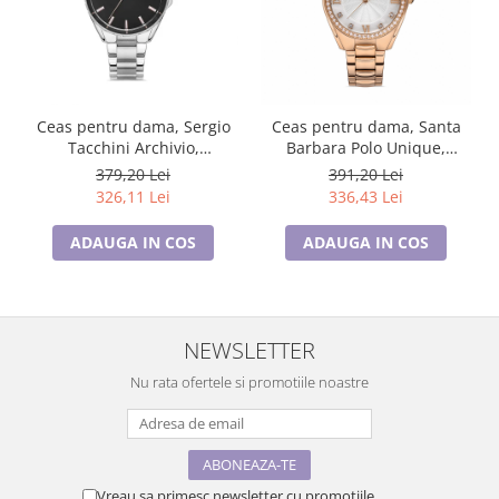
Ceas pentru dama, Sergio
Ceas pentru dama, Santa
Tacchini Archivio,
Barbara Polo Unique,
ST.1.10365.1
SB.1.10307.3
379,20 Lei
391,20 Lei
326,11 Lei
336,43 Lei
ADAUGA IN COS
ADAUGA IN COS
NEWSLETTER
Nu rata ofertele si promotiile noastre
Vreau sa primesc newsletter cu promotiile