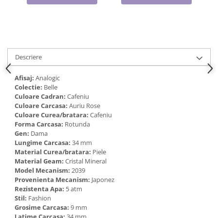
Cadouri pentru Doctori
Cadouri pentru Sfânta Maria
Martisoare
Descriere
Afisaj:
Analogic
Colectie:
Belle
Culoare Cadran:
Cafeniu
Culoare Carcasa:
Auriu Rose
Culoare Curea/bratara:
Cafeniu
Forma Carcasa:
Rotunda
Gen:
Dama
Lungime Carcasa:
34 mm
Material Curea/bratara:
Piele
Material Geam:
Cristal Mineral
Model Mecanism:
2039
Provenienta Mecanism:
Japonez
Rezistenta Apa:
5 atm
Stil:
Fashion
Grosime Carcasa:
9 mm
Latime Carcasa:
34 mm