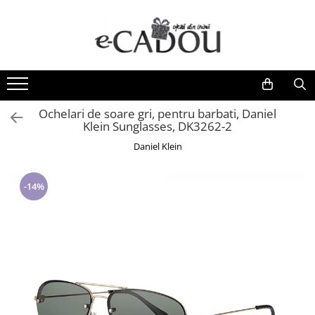
Cadouri aniversare
Tricouri
Tablouri
B2B & Corporate
Ceasuri si Ochelari
Scoli & Gradinite
Cadouri femei
Tricouri femei
Tablouri pentru familie
Stickere și Etichete Personalizate
Ceasuri dama
Tricouri scolare elevi si profesori
Seturi cadou femei
Tricouri barbati
Tablouri de cuplu
Termosuri personalizate
Ochelari de soare
Colectia BACK TO SCHOOL
Ochelari de soare gri, pentru barbati, Daniel
Tricouri personalizate femei
Tricouri copii
Tablouri profesori si absolventi
Ceasuri barbati
Seturi Complete Back to School
Klein Sunglasses, DK3262-2
Colectia BRIDE - seturi pentru mirese
Colecții școlare cu tematica clasei
Tricouri onomastice Party
Tablouri Valentine's Day
Ceasuri copii
Daniel Klein
Seturi cadou femei portofel si curea
Tematica Albinutelor
Tricouri Family
Ceasuri Daniel Klein
Bijuterii
Tematica Buburuzelor
Tricouri cuplu
Ceasuri Sergio Tacchini
-14%
Aranjamente florale cu ciocolata
Tematica Stelutelor
Tricouri SUMMER VIBES
Ceasuri Santa Barbara Polo
Ceasuri pentru EA
Tematica Exploratorilor
Caciuli si palarii dama
Tricouri scolare elevi si profesori
Ceasuri Freelook
Tematica Romanasilor
Seturi GRAVIDE
Tricouri de Craciun
Tematica Curcubeului
Lumanari parfumate ambient
Tematica Fluturasilor
Tricouri tematica ingineri
Seturi cadou femei caciuli, esarfa si
Insigne metalice si cocarde personalizate
Tricouri pentru sportivi
manusi
Diplome Scolare pentru Absolventi
Calendare de Advent