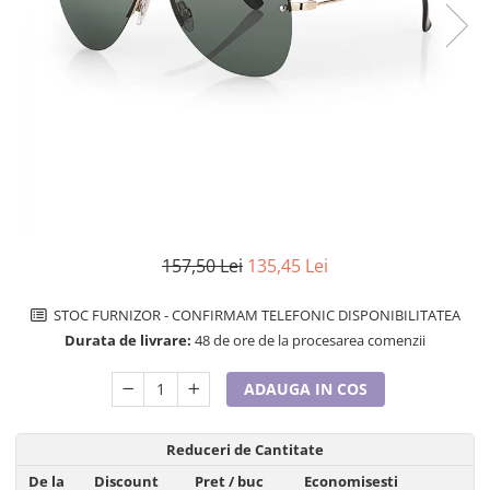
Etichete scolare
Cadouri barbati
Sepci personalizate
Seturi cadou barbati
Seturi cadou barbati portofel si curea
Bannere personalizate scoli si gradinite
Ceasuri pentru EL
Caserole personalizate sandwich
Cadouri craciun barbati
Saculeti personalizati
Cadouri personalizate barbati
Sticla de apa personalizata
Cadouri copii
Agende si caiete personalizate
Caciuli copii
157,50 Lei
135,45 Lei
Cadouri copii bebelusi 0+
Lenjerii de pat Disney
STOC FURNIZOR - CONFIRMAM TELEFONIC DISPONIBILITATEA
Cadouri copii 1 an
Durata de livrare:
48 de ore de la procesarea comenzii
Cadouri craciun copii
Colectia Disney
ADAUGA IN COS
Sticlă pentru apa Personalizată
Sepci personalizate
Reduceri de Cantitate
Seturi cadou pentru copii KID's Collection
De la
Discount
Pret
/ buc
Economisesti