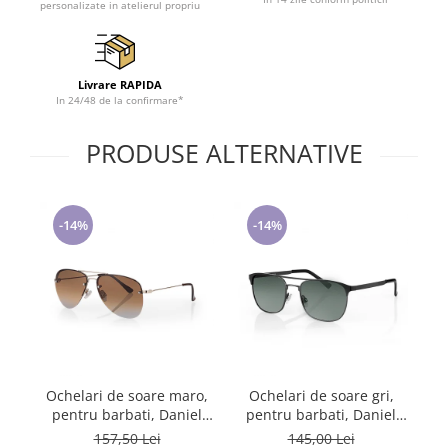
personalizate in atelierul propriu
Tricouri de cuplu Valentine's Day
Valentine's Day
Cadouri pentru Bunici
Livrare RAPIDA
Cadouri pentru Nasi si Fini
In 24/48 de la confirmare*
Cadouri Craciun
Cadouri pentru Mama
PRODUSE ALTERNATIVE
Cadouri pentru profesori sau absolventi
Cadouri Back to school
Cadouri de Paște
-14%
-14%
Cadouri Traditionale Romanesti
8 Martie
Cadouri pentru CUPLU El & Ea
Cadouri Iubitori de animale
Cadouri GRAVIDE
Cadouri pentru sportivi
Ochelari de soare maro,
Ochelari de soare gri,
Oc
Cadouri Pensionare
pentru barbati, Daniel
pentru barbati, Daniel
p
Cadouri Colegi, sefi sau angajati
Klein Sunglasses,
Klein Sunglasses,
157,50 Lei
145,00 Lei