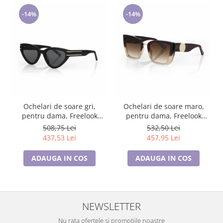
-14%
-14%
Ochelari de soare gri,
Ochelari de soare maro,
pentru dama, Freelook
pentru dama, Freelook
Sunglasses, F1011-1
Sunglasses, F1005-2
508,75 Lei
532,50 Lei
437,53 Lei
457,95 Lei
ADAUGA IN COS
ADAUGA IN COS
NEWSLETTER
Nu rata ofertele si promotiile noastre