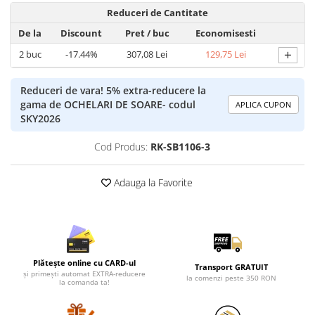
Lenjerii de pat pentru copii
Reduceri de Cantitate
Cadouri Cuplu
De la
Discount
Pret
/ buc
Economisesti
Fashion
+
2
buc
-17.44%
307,08 Lei
129,75 Lei
Pijamale de CRACIUN
Pijamale de dama
Reduceri de vara! 5% extra-reducere la
Pijamale de barbati
gama de OCHELARI DE SOARE- codul
APLICA CUPON
SKY2026
Halate si capoate
Pijamale
Cod Produs:
RK-SB1106-3
WINTER Collection
Halate si pijamale Family
Adauga la Favorite
Incaltaminte
Seturi elegante femei
Umbrele
Pijamale de copii
Plătește online cu CARD-ul
Pijamale BIG SIZE femei
Transport GRATUIT
și primești automat EXTRA-reducere
la comenzi peste 350 RON
la comanda ta!
Cadouri ocazii speciale
Tricouri de craciun