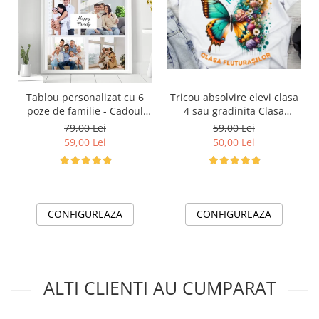
Tablou personalizat cu 6
Tricou absolvire elevi clasa
poze de familie - Cadoul
4 sau gradinita Clasa
ideal pentru familie TA4_P8
fluturasilor cu text sau poze
79,00 Lei
59,00 Lei
Happy Family
ABS1063
59,00 Lei
50,00 Lei
CONFIGUREAZA
CONFIGUREAZA
ALTI CLIENTI AU CUMPARAT