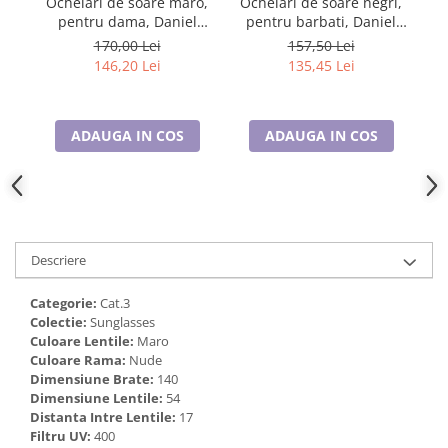
Ochelari de soare maro,
Ochelari de soare negri,
Cadouri pentru Doctori
pentru dama, Daniel
pentru barbati, Daniel
p
Cadouri pentru Sfânta Maria
Klein Sunglasses,
Klein Sunglasses,
170,00 Lei
157,50 Lei
DK4322-2
DK3262-1
Martisoare
146,20 Lei
135,45 Lei
ADAUGA IN COS
ADAUGA IN COS
Descriere
Categorie:
Cat.3
Colectie:
Sunglasses
Culoare Lentile:
Maro
Culoare Rama:
Nude
Dimensiune Brate:
140
Dimensiune Lentile:
54
Distanta Intre Lentile:
17
Filtru UV:
400