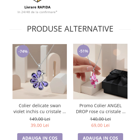
Tricouri de cuplu Valentine's Day
Livrare RAPIDA
In 24/48 de la confirmare*
Valentine's Day
Cadouri pentru Bunici
PRODUSE ALTERNATIVE
Cadouri pentru Nasi si Fini
Cadouri Craciun
Cadouri pentru Mama
-51%
-74%
Cadouri pentru profesori sau absolventi
Cadouri Back to school
Cadouri de Paște
Cadouri Traditionale Romanesti
8 Martie
Cadouri pentru CUPLU El & Ea
Cadouri Iubitori de animale
Colier delicate swan
Co
Promo Colier ANGEL
Cadouri GRAVIDE
violet inchis cu cristale si
Beauti
DROP rose cu cristale +
placat cu aur
cercei asortati CADOU
Cadouri pentru sportivi
149,00 Lei
140,00 Lei
39,00 Lei
69,00 Lei
Cadouri Pensionare
Cadouri Colegi, sefi sau angajati
ADAUGA IN COS
ADAUGA IN COS