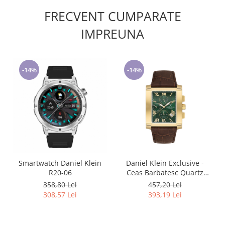
FRECVENT CUMPARATE
IMPREUNA
-14%
-14%
Smartwatch Daniel Klein
Daniel Klein Exclusive -
R20-06
Ceas Barbatesc Quartz
Maro DK.1.14249-5
358,80 Lei
457,20 Lei
308,57 Lei
393,19 Lei