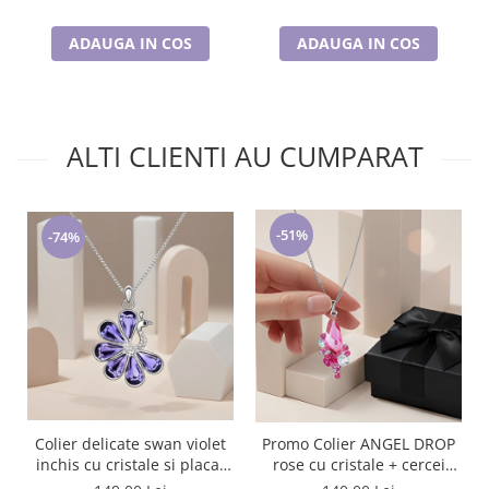
ADAUGA IN COS
ADAUGA IN COS
ALTI CLIENTI AU CUMPARAT
-51%
-74%
Colier delicate swan violet
Promo Colier ANGEL DROP
inchis cu cristale si placat
rose cu cristale + cercei
cu aur
asortati CADOU