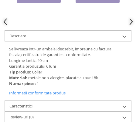
Cadouri pentru Doctori
Cadouri pentru Sfânta Maria
Martisoare
Descriere
Se livreaza intr-un ambalaj deosebit, impreuna cu factura
fiscala,certificatul de garantie si conformitate.
Lungime lantic: 40 cm
Garantia produsului 6 luni
Tip produs:
Colier
Material:
metale non-alergice, placate cu aur 18k
Numar piese:
1
Informatii conformitate produs
Caracteristici
Review-uri
(0)