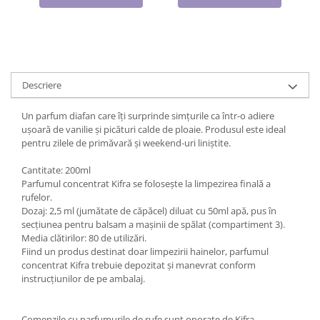
Cadouri pentru Doctori
Cadouri pentru Sfânta Maria
Martisoare
Descriere
Un parfum diafan care îți surprinde simțurile ca într-o adiere
ușoară de vanilie și picături calde de ploaie. Produsul este ideal
pentru zilele de primăvară și weekend-uri liniștite.
Cantitate: 200ml
Parfumul concentrat Kifra se folosește la limpezirea finală a
rufelor.
Dozaj: 2,5 ml (jumătate de căpăcel) diluat cu 50ml apă, pus în
secțiunea pentru balsam a mașinii de spălat (compartiment 3).
Media clătirilor: 80 de utilizări.
Fiind un produs destinat doar limpezirii hainelor, parfumul
concentrat Kifra trebuie depozitat și manevrat conform
instrucțiunilor de pe ambalaj.
Comenzile cu parfumurile de rufe sunt onorate de Kifra -