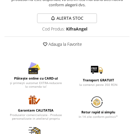
Lenjerii de pat pentru copii
conform alegerii dvs.
Cadouri Cuplu
ALERTA STOC
Fashion
Pijamale de CRACIUN
Cod Produs:
KifraAngel
Pijamale de dama
Pijamale de barbati
Adauga la Favorite
Halate si capoate
Pijamale
WINTER Collection
Halate si pijamale Family
Plătește online cu CARD-ul
Transport GRATUIT
Incaltaminte
și primești automat EXTRA-reducere
la comenzi peste 350 RON
la comanda ta!
Seturi elegante femei
Umbrele
Pijamale de copii
Garantam CALITATEA
Retur rapid si simplu
Pijamale BIG SIZE femei
Produselor comercializate - Produse
In 14 zile conform politicii*
personalizate in atelierul propriu
Cadouri ocazii speciale
Tricouri de craciun