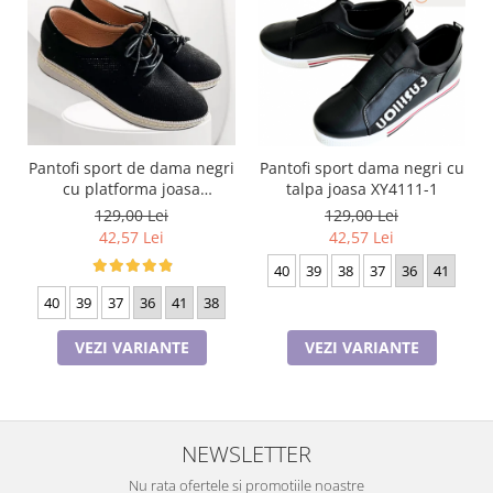
Pantofi sport de dama negri
Pantofi sport dama negri cu
cu platforma joasa
talpa joasa XY4111-1
HM82014-1 Black
129,00 Lei
129,00 Lei
42,57 Lei
42,57 Lei
40
39
38
37
36
41
40
39
37
36
41
38
VEZI VARIANTE
VEZI VARIANTE
NEWSLETTER
Nu rata ofertele si promotiile noastre