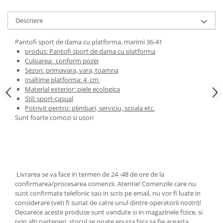
Cadouri pentru Doctori
Cadouri pentru Sfânta Maria
Descriere
Martisoare
Pantofi sport de dama cu platforma, marimi 36-41
produs: Pantofi sport de dama cu platforma
Culoarea: conform pozei
Sezon: primavara, vara, toamna
Inaltime platforma: 4 cm
Material exterior: piele ecologica
Stil: sport-casual
Potrivit pentru: plimbari, serviciu, scoala etc.
Sunt foarte comozi si usori
Livrarea se va face in termen de 24 -48 de ore de la
confirmarea/procesarea comenzii. Atentie! Comenzile care nu
sunt confirmate telefonic sau in scris pe email, nu vor fi luate in
considerare (veti fi sunat de catre unul dintre operatorii nostri)!
Deoarece aceste produse sunt vandute si in magazinele fizice, si
prin alti parteneri, stocul se poate epuiza fara sa fie aceasta