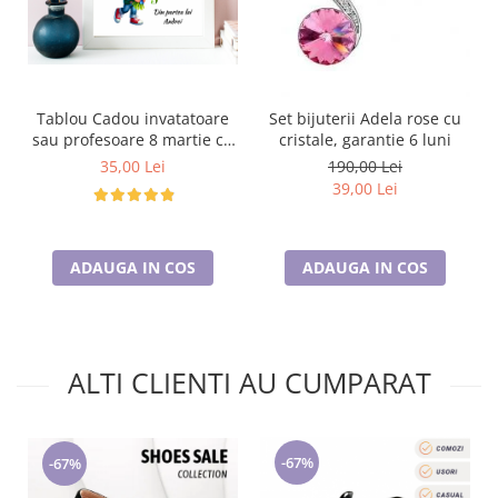
Tablou Cadou invatatoare
Set bijuterii Adela rose cu
sau profesoare 8 martie cu
cristale, garantie 6 luni
mesaje personalizate
35,00 Lei
190,00 Lei
T1016_113
39,00 Lei
ADAUGA IN COS
ADAUGA IN COS
ALTI CLIENTI AU CUMPARAT
-67%
-67%