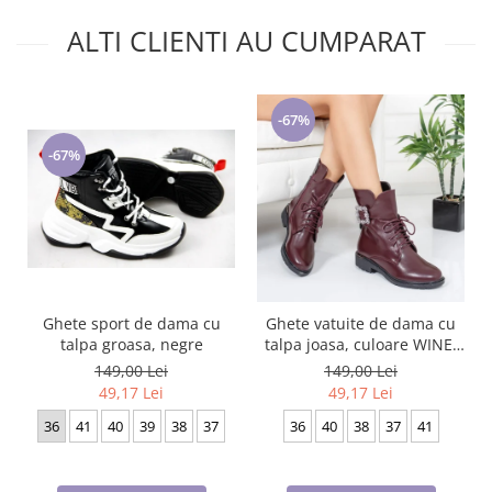
Cadouri pentru Doctori
ALTI CLIENTI AU CUMPARAT
Cadouri pentru Sfânta Maria
Martisoare
-67%
-67%
Ghete sport de dama cu
Ghete vatuite de dama cu
talpa groasa, negre
talpa joasa, culoare WINE,
cu catarama pe lateral
149,00 Lei
149,00 Lei
49,17 Lei
49,17 Lei
36
41
40
39
38
37
36
40
38
37
41