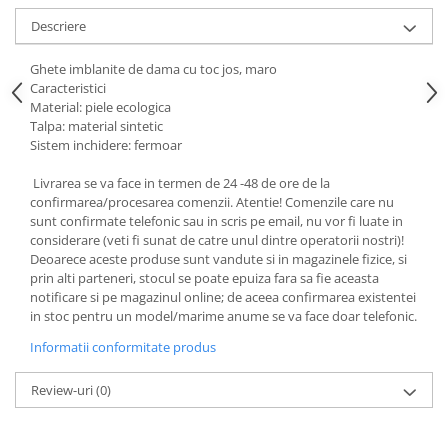
Tricouri de cuplu Valentine's Day
Descriere
Valentine's Day
Cadouri pentru Bunici
Ghete imblanite de dama cu toc jos, maro
Caracteristici
Cadouri pentru Nasi si Fini
Material: piele ecologica
Cadouri Craciun
Talpa: material sintetic
Cadouri pentru Mama
Sistem inchidere: fermoar
Cadouri pentru profesori sau absolventi
Livrarea se va face in termen de 24 -48 de ore de la
Cadouri Back to school
confirmarea/procesarea comenzii. Atentie! Comenzile care nu
sunt confirmate telefonic sau in scris pe email, nu vor fi luate in
Cadouri de Paște
considerare (veti fi sunat de catre unul dintre operatorii nostri)!
Cadouri Traditionale Romanesti
Deoarece aceste produse sunt vandute si in magazinele fizice, si
8 Martie
prin alti parteneri, stocul se poate epuiza fara sa fie aceasta
notificare si pe magazinul online; de aceea confirmarea existentei
Cadouri pentru CUPLU El & Ea
in stoc pentru un model/marime anume se va face doar telefonic.
Cadouri Iubitori de animale
Informatii conformitate produs
Cadouri GRAVIDE
Cadouri pentru sportivi
Review-uri
(0)
Cadouri Pensionare
Cadouri Colegi, sefi sau angajati