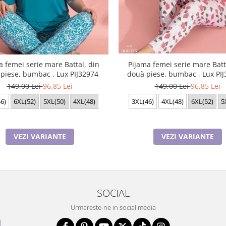
a femei serie mare Battal, din
Pijama femei serie mare Batt
piese, bumbac , Lux PIJ32974
două piese, bumbac , Lux PI
149,00 Lei
96,85 Lei
149,00 Lei
96,85 Lei
6)
6XL(52)
5XL(50)
4XL(48)
3XL(46)
4XL(48)
6XL(52)
5
VEZI VARIANTE
VEZI VARIANTE
SOCIAL
Urmareste-ne in social media