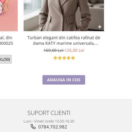
al, din
Turban elegant din catifea rafinat de
Turban c
J300025
dama KATY marime universala,
KATY mari
captuseala polar, culoare maro Sequoia
169,00 Lei
125,00 Lei
1
XL(50)
ADAUGA IN COS
SUPORT CLIENTI
Luni - Vineri orele 10.00-16.30
0784.702.982