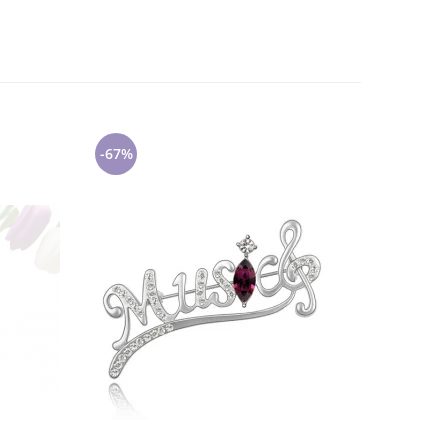
-67%
-22%