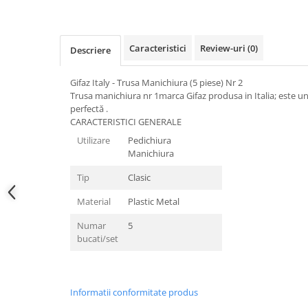
Tricouri de cuplu Valentine's Day
Valentine's Day
Cadouri pentru Bunici
Caracteristici
Review-uri
(0)
Descriere
Cadouri pentru Nasi si Fini
Cadouri Craciun
Gifaz Italy - Trusa Manichiura (5 piese) Nr 2
Trusa manichiura nr 1marca Gifaz produsa in Italia
; este u
Cadouri pentru Mama
perfectă .
Cadouri pentru profesori sau absolventi
CARACTERISTICI GENERALE
Cadouri Back to school
Utilizare
Pedichiura
Cadouri de Paște
Manichiura
Cadouri Traditionale Romanesti
Tip
Clasic
8 Martie
Material
Plastic Metal
Cadouri pentru CUPLU El & Ea
Cadouri Iubitori de animale
Numar
5
bucati/set
Cadouri GRAVIDE
Cadouri pentru sportivi
Cadouri Pensionare
Informatii conformitate produs
Cadouri Colegi, sefi sau angajati