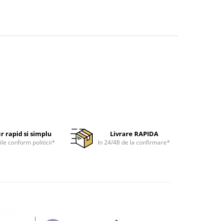
r rapid si simplu
Livrare RAPIDA
ile conform politicii*
In 24/48 de la confirmare*