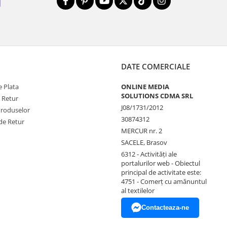
DATE COMERCIALE
 Plata
ONLINE MEDIA
SOLUTIONS CDMA SRL
e Retur
J08/1731/2012
Produselor
30874312
de Retur
MERCUR nr. 2
SACELE, Brasov
6312 - Activităţi ale
portalurilor web - Obiectul
principal de activitate este:
4751 - Comerţ cu amănuntul
al textilelor
Contacteaza-ne