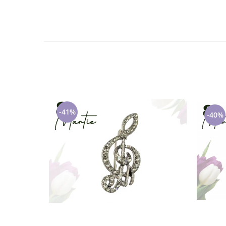
Cadouri pentru Doctori
Cadouri pentru Sfânta Maria
Martisoare
-41%
-40%