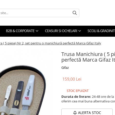
B2B & CORPORATE
CEASURI SI OCHELARI
SCOLI & GRADINIT
 ( 5 piese) Nr 2, set pentru o manichiură perfectă Marca Gifaz Italy
Trusa Manichiura ( 5 p
perfectă Marca Gifaz It
Gifaz
159,00 Lei
STOC EPUIZAT
Durata de livrare:
24-48 ore de la
oferim cea mai buna alternativa con
ALERTA STOC