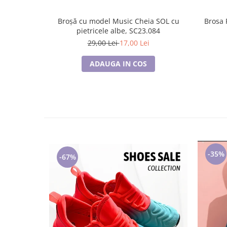
Brosa Fl
Broșă cu model Music Cheia SOL cu
pietricele albe, SC23.084
29,00 Lei
17,00 Lei
ADAUGA IN COS
-35%
-67%