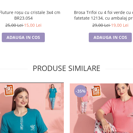
uture roșu cu cristale 3x4 cm
Brosa Trifoi cu 4 foi verde cu cristale
BR23.054
fatetate 12134, cu ambalaj 
25,00 Lei
15,00 Lei
29,00 Lei
19,00 Lei
ADAUGA IN COS
ADAUGA IN COS
PRODUSE SIMILARE
-35%