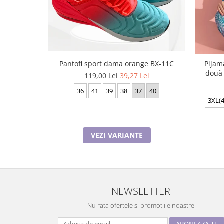
Pantofi sport dama orange BX-11C
Pijam
două 
119,00 Lei
39,27 Lei
36
41
39
38
37
40
3XL(4
VEZI VARIANTE
NEWSLETTER
Nu rata ofertele si promotiile noastre