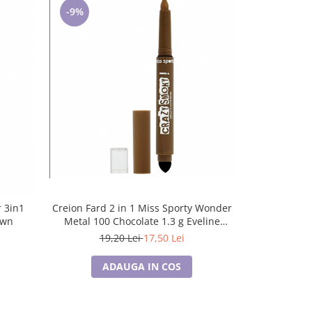
-9%
Creion Fard 2 in 1 Miss Sporty Wonder
Eau de par
r 3in1
Metal 100 Chocolate 1.3 g Eveline
own
Cosmetics
19,20 Lei
17,50 Lei
ADAUGA IN COS
A