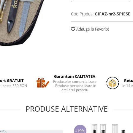
Cod Produs:
GIFAZ-nr2-5PIESE
Adauga la Favorite
Garantam CALITATEA
ort GRATUIT
Retu
Produselor comercializate
i peste 350 RON
- Produse personalizate in
In 14 z
atelierul propriu
PRODUSE ALTERNATIVE
-19%