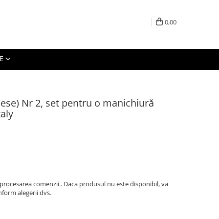
0,00
E
iese) Nr 2, set pentru o manichiură
aly
 procesarea comenzii.. Daca produsul nu este disponibil, va
form alegerii dvs.