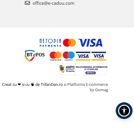
office@e-cadou.com
Creat cu ❤ și cu 🧠 de TrifanDan.ro
si
Platforma E-commerce
by Gomag