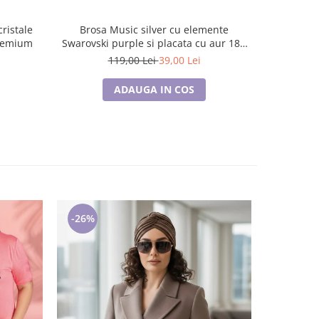
Brosa Music silver cu elemente
premium
Swarovski purple si placata cu aur 18K
garantie 6 luni
119,00 Lei
39,00 Lei
ADAUGA IN COS
-26%
-21%