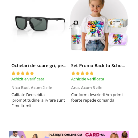
Ochelari de soare gri, pentru barbati, Daniel Klein Sunglasses, DK3250-2
Set Promo Back to School Six Seven 67 – Tricou + Cutie + Bidon Personalizat pentru copilul tău
Achizitie verificata
Achizitie verificata
Achi
Nicu Bud,
Acum 2 zile
Ana,
Acum 3 zile
Tod
sa
Calitate Deosebita
Conform descrierii Am primit
.promptitudine la livrare sunt
foarte repede comanda
Rec
F multumit
la m
fix
mul