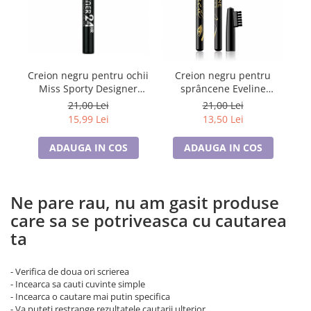
Lenjerii de pat pentru copii
Cadouri Cuplu
Fashion
Pijamale de CRACIUN
Creion negru pentru ochii
Creion negru pentru
Pijamale de dama
Miss Sporty Designer
sp
sprâncene Eveline
Pijamale de barbati
24HR Eyeliner
C
Cosmetics Eyebrow Pencil
21,00 Lei
21,00 Lei
Halate si capoate
15,99 Lei
13,50 Lei
Pijamale
ADAUGA IN COS
ADAUGA IN COS
WINTER Collection
Halate si pijamale Family
Incaltaminte
Ne pare rau, nu am gasit produse
Seturi elegante femei
care sa se potriveasca cu cautarea
Umbrele
ta
Pijamale de copii
Pijamale BIG SIZE femei
- Verifica de doua ori scrierea
Cadouri ocazii speciale
- Incearca sa cauti cuvinte simple
- Incearca o cautare mai putin specifica
Tricouri de craciun
- Va puteti restrange rezultatele cautarii ulterior