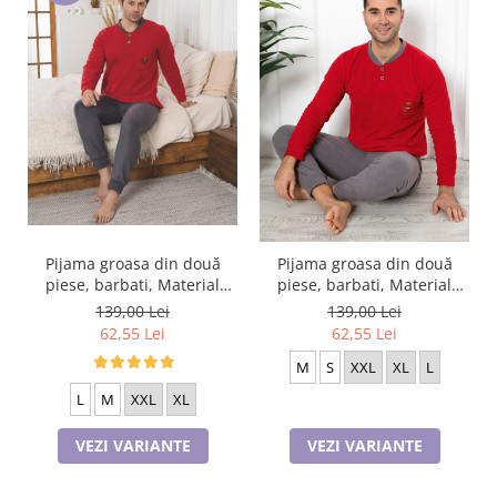
Pijama groasa din două
Pijama groasa din două
piese, barbati, Material
piese, barbati, Material
polar, Lux, BakI82
polar, Lux, BakI307_304
139,00 Lei
139,00 Lei
100%micro
100%micro
62,55 Lei
62,55 Lei
M
S
XXL
XL
L
L
M
XXL
XL
VEZI VARIANTE
VEZI VARIANTE