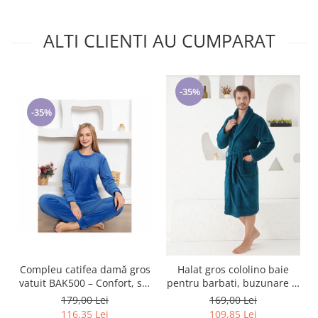
ALTI CLIENTI AU CUMPARAT
-35%
-35%
Compleu catifea damă gros
Halat gros cololino baie
vatuit BAK500 – Confort, stil
pentru barbati, buzunare si
și eleganță BAK500
cordon in talie, VERDE
179,00 Lei
169,00 Lei
PETROL
116,35 Lei
109,85 Lei