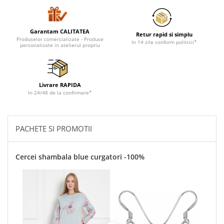
Cadouri pentru Doctori
Cadouri pentru Sfânta Maria
Martisoare
Garantam CALITATEA
Retur rapid si simplu
Produselor comercializate - Produse
In 14 zile conform politicii*
personalizate in atelierul propriu
Livrare RAPIDA
In 24/48 de la confirmare*
PACHETE SI PROMOTII
Cercei shambala blue curgatori -100%