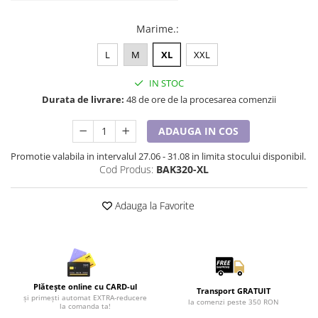
Tricouri de cuplu Valentine's Day
Valentine's Day
Marime.
:
Cadouri pentru Bunici
L
M
XL
XXL
Cadouri pentru Nasi si Fini
IN STOC
Cadouri Craciun
Durata de livrare:
48 de ore de la procesarea comenzii
Cadouri pentru Mama
Cadouri pentru profesori sau absolventi
ADAUGA IN COS
Cadouri Back to school
Promotie valabila in intervalul 27.06 - 31.08 in limita stocului disponibil.
Cadouri de Paște
Cod Produs:
BAK320-XL
Cadouri Traditionale Romanesti
8 Martie
Adauga la Favorite
Cadouri pentru CUPLU El & Ea
Cadouri Iubitori de animale
Cadouri GRAVIDE
Cadouri pentru sportivi
Cadouri Pensionare
Plătește online cu CARD-ul
Transport GRATUIT
și primești automat EXTRA-reducere
la comenzi peste 350 RON
Cadouri Colegi, sefi sau angajati
la comanda ta!