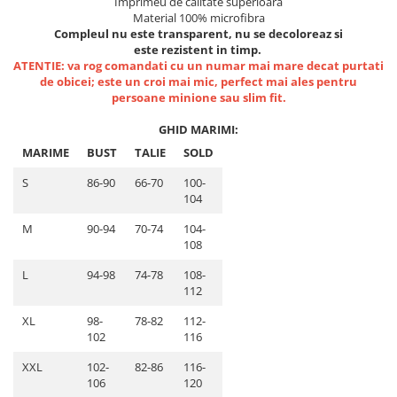
Imprimeu de calitate superioara
Lenjerii de pat pentru copii
Material 100% microfibra
Cadouri Cuplu
Compleul nu este transparent, nu se decoloreaz si
este rezistent in timp.
Fashion
ATENTIE: va rog comandati cu un numar mai mare decat purtati
de obicei; este un croi mai mic, perfect mai ales pentru
Pijamale de CRACIUN
persoane minione sau slim fit.
Pijamale de dama
Pijamale de barbati
GHID MARIMI:
Halate si capoate
MARIME
BUST
TALIE
SOLD
Pijamale
S
86-90
66-70
100-
WINTER Collection
104
Halate si pijamale Family
M
90-94
70-74
104-
Incaltaminte
108
Seturi elegante femei
L
94-98
74-78
108-
Umbrele
112
Pijamale de copii
XL
98-
78-82
112-
Pijamale BIG SIZE femei
102
116
Cadouri ocazii speciale
XXL
102-
82-86
116-
106
120
Tricouri de craciun