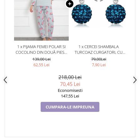
1 x PIJAMA FEMEI POLAR SI
1 x CERCEI SHAMBALA
COCOLINO DIN DOUĂ PIESE,
TURCOAZ CURGATORI, CU
MATERIAL 100% MICRO, LUX,
CRISTALE,
139,00 Lei
79,00Lei
BAK320
TURCOAZ,TURCOAZ
62,55 Lei
7,90 Lei
218,00 Lei
70,45 Lei
Economisesti
147,55 Lei
CUMPARA-LE IMPREUNA