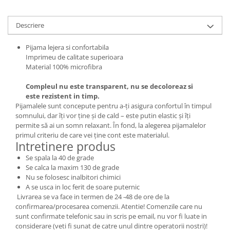
Descriere
Pijama lejera si confortabila
Imprimeu de calitate superioara
Material 100% microfibra
Compleul nu este transparent, nu se decoloreaz si
este rezistent in timp.
Pijamalele sunt concepute pentru a-ți asigura confortul în timpul
somnului, dar îți vor ține și de cald – este putin elastic și îți
permite să ai un somn relaxant. În fond, la alegerea pijamalelor
primul criteriu de care vei ține cont este materialul.
Intretinere produs
Se spala la 40 de grade
Se calca la maxim 130 de grade
Nu se folosesc inalbitori chimici
A se usca in loc ferit de soare puternic
Livrarea se va face in termen de 24 -48 de ore de la
confirmarea/procesarea comenzii. Atentie! Comenzile care nu
sunt confirmate telefonic sau in scris pe email, nu vor fi luate in
considerare (veti fi sunat de catre unul dintre operatorii nostri)!