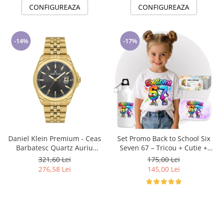
CONFIGUREAZA
CONFIGUREAZA
-14%
-17%
Daniel Klein Premium - Ceas
Set Promo Back to School Six
Barbatesc Quartz Auriu
Seven 67 – Tricou + Cutie +
DK.6.14205-4
Bidon Personalizat pentru
321,60 Lei
175,00 Lei
copilul tău
276,58 Lei
145,00 Lei