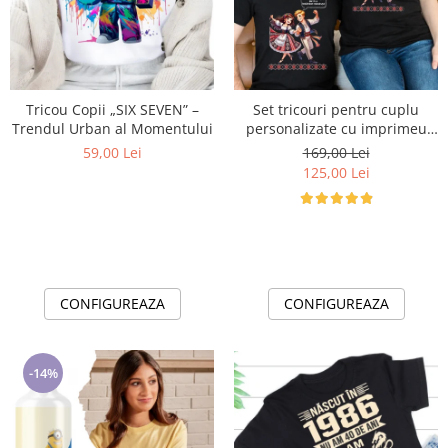
Cadouri pentru Doctori
Cadouri pentru Sfânta Maria
Martisoare
Tricou Copii „SIX SEVEN” –
Set tricouri pentru cuplu
Trendul Urban al Momentului
personalizate cu imprimeu
traditional Mandruta faina
59,00 Lei
169,00 Lei
VD24453
125,00 Lei
CONFIGUREAZA
CONFIGUREAZA
-14%