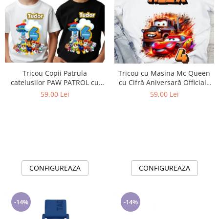
Tricou Copii Patrula
Tricou cu Masina Mc Queen
catelusilor PAW PATROL cu
cu Cifră Aniversară Official|
Cifră Aniversară | Cadou
Cadou Personalizat e-CADOU
59,00 Lei
59,00 Lei
Personalizat e-CADOU - Copie
CONFIGUREAZA
CONFIGUREAZA
-14%
-14%