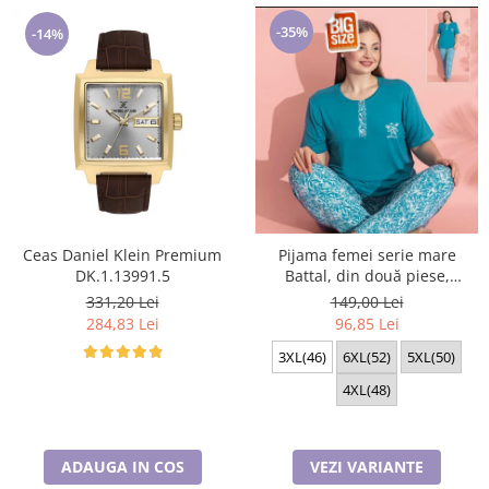
-35%
-14%
Ceas Daniel Klein Premium
Pijama femei serie mare
DK.1.13991.5
Battal, din două piese,
bumbac , Lux PIJ32974
331,20 Lei
149,00 Lei
284,83 Lei
96,85 Lei
3XL(46)
6XL(52)
5XL(50)
4XL(48)
ADAUGA IN COS
VEZI VARIANTE