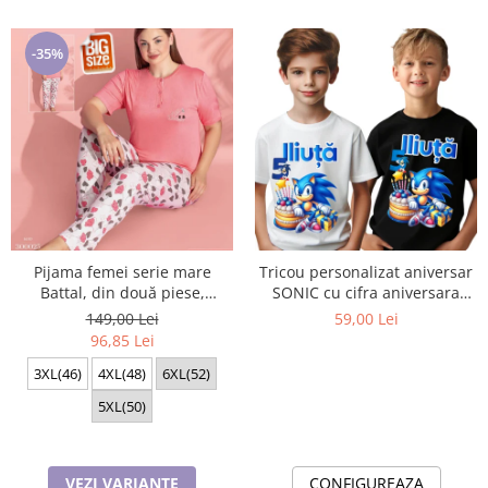
-35%
Pijama femei serie mare
Tricou personalizat aniversar
Battal, din două piese,
SONIC cu cifra aniversara
bumbac , Lux PIJ300025
TAS101
149,00 Lei
59,00 Lei
96,85 Lei
3XL(46)
4XL(48)
6XL(52)
5XL(50)
VEZI VARIANTE
CONFIGUREAZA