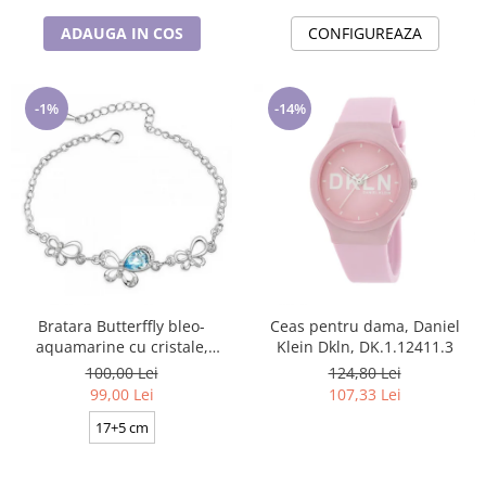
ADAUGA IN COS
CONFIGUREAZA
-1%
-14%
Bratara Butterffly bleo-
Ceas pentru dama, Daniel
aquamarine cu cristale,
Klein Dkln, DK.1.12411.3
placata cu aur 18K
100,00 Lei
124,80 Lei
99,00 Lei
107,33 Lei
17+5 cm