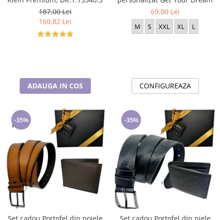
187,00 Lei
69,00 Lei
160,82 Lei
M
S
XXL
XL
L
ADAUGA IN COS
CONFIGUREAZA
-35%
-35%
Set cadou Portofel din poiele
Set cadou Portofel din piele