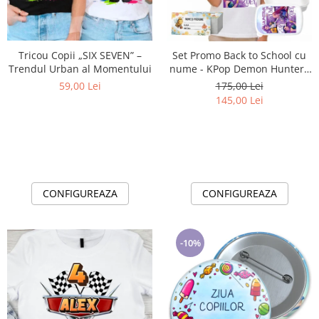
Lenjerii de pat pentru copii
Cadouri Cuplu
Fashion
Tricou Copii „SIX SEVEN” –
Set Promo Back to School cu
Pijamale de CRACIUN
Trendul Urban al Momentului
nume - KPop Demon Hunters
- Purple Tricou + Cutie +
Pijamale de dama
59,00 Lei
175,00 Lei
Bidon Personalizat pentru
145,00 Lei
Pijamale de barbati
copilul tău
Halate si capoate
Pijamale
WINTER Collection
Halate si pijamale Family
CONFIGUREAZA
CONFIGUREAZA
Incaltaminte
Seturi elegante femei
Umbrele
-10%
Pijamale de copii
Pijamale BIG SIZE femei
Cadouri ocazii speciale
Tricouri de craciun