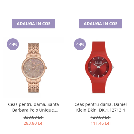
ADAUGA IN COS
ADAUGA IN COS
-14%
-14%
Ceas pentru dama, Santa
Ceas pentru dama, Daniel
Barbara Polo Unique,
Klein Dkln, DK.1.12713.4
SB.1.10127.2
330,00 Lei
129,60 Lei
283,80 Lei
111,46 Lei