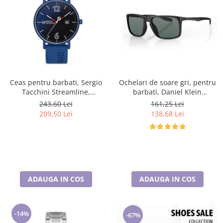
Ceas pentru barbati, Sergio
Ochelari de soare gri, pentru
Tacchini Streamline,
barbati, Daniel Klein
ST.1.10116.2
Sunglasses, DK3250-2
243,60 Lei
161,25 Lei
209,50 Lei
138,68 Lei
ADAUGA IN COS
ADAUGA IN COS
-14%
-67%