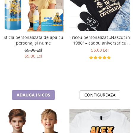
Tricou personalizat „Născut în
Sticla personalizata de apa cu
1986” – cadou aniversar cu
personaj și nume
mesaj amuzant
55,00 Lei
69,00 Lei
59,00 Lei
CONFIGUREAZA
ADAUGA IN COS