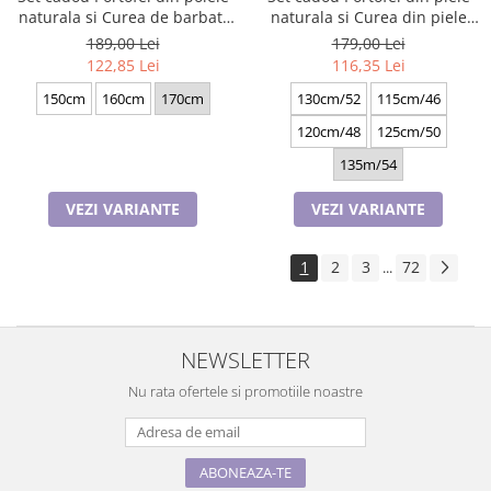
naturala si Curea de barbati
naturala si Curea din piele
neagra, serie mare battal,
ecologica A-2316-4N, latime
189,00 Lei
179,00 Lei
A702-4.M_1123
curea 3.5cm, e-CADOU
122,85 Lei
116,35 Lei
150cm
160cm
170cm
130cm/52
115cm/46
120cm/48
125cm/50
135m/54
VEZI VARIANTE
VEZI VARIANTE
1
2
3
72
...
NEWSLETTER
Nu rata ofertele si promotiile noastre