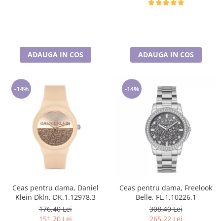
ADAUGA IN COS
ADAUGA IN COS
-14%
-14%
Ceas pentru dama, Daniel
Ceas pentru dama, Freelook
Klein Dkln, DK.1.12978.3
Belle, FL.1.10226.1
176,40 Lei
308,40 Lei
151,70 Lei
265,22 Lei