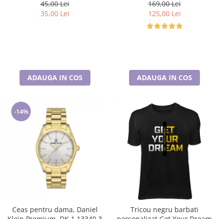
universala, captuseala polar,
45,00 Lei
169,00 Lei
culoare maro Sequoia
35,00 Lei
125,00 Lei
ADAUGA IN COS
ADAUGA IN COS
-14%
Ceas pentru dama, Daniel
Tricou negru barbati
Klein Premium, DK.1.13340.3
personalizat Get Your Dream