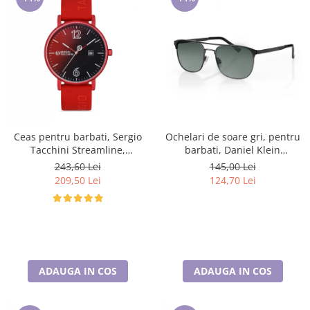
Ceas pentru barbati, Sergio
Ochelari de soare gri, pentru
Tacchini Streamline,
barbati, Daniel Klein
ST.1.10116.1
Sunglasses, DK3264-2
243,60 Lei
145,00 Lei
209,50 Lei
124,70 Lei
ADAUGA IN COS
ADAUGA IN COS