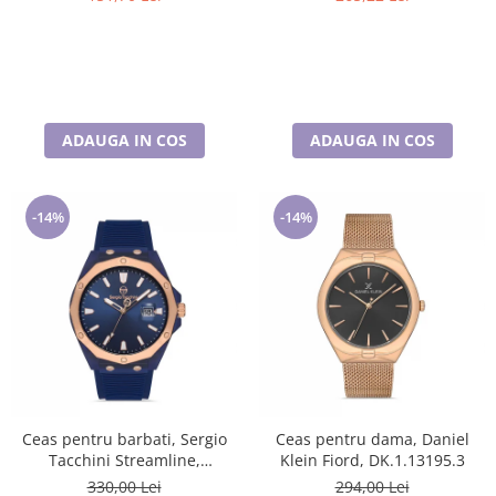
ADAUGA IN COS
ADAUGA IN COS
-14%
-14%
Ceas pentru barbati, Sergio
Ceas pentru dama, Daniel
Tacchini Streamline,
Klein Fiord, DK.1.13195.3
ST.1.10197.4
330,00 Lei
294,00 Lei