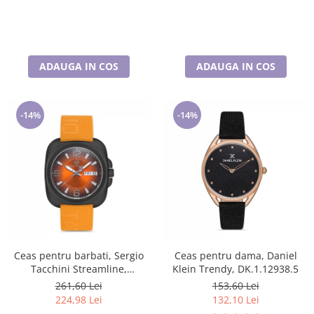
ADAUGA IN COS
ADAUGA IN COS
-14%
-14%
Ceas pentru barbati, Sergio
Ceas pentru dama, Daniel
Tacchini Streamline,
Klein Trendy, DK.1.12938.5
ST.1.10092.3
261,60 Lei
153,60 Lei
224,98 Lei
132,10 Lei