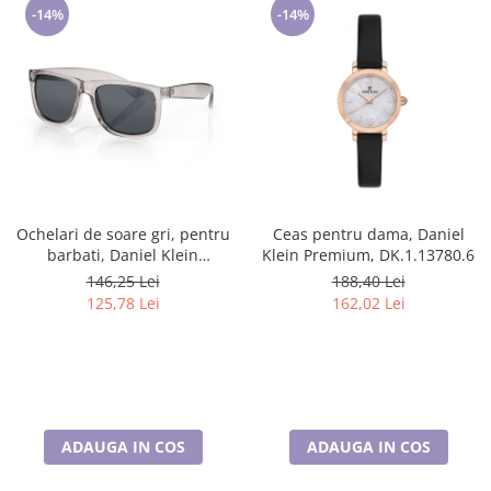
-14%
-14%
Ochelari de soare gri, pentru
Ceas pentru dama, Daniel
barbati, Daniel Klein
Klein Premium, DK.1.13780.6
Sunglasses, DK3254-3
146,25 Lei
188,40 Lei
125,78 Lei
162,02 Lei
ADAUGA IN COS
ADAUGA IN COS