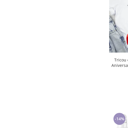
Lenjerii de pat pentru copii
Cadouri Cuplu
Fashion
Pijamale de CRACIUN
Pijamale de dama
Pijamale de barbati
Halate si capoate
Pijamale
Tricou cu Masina Mc Quee
WINTER Collection
Aniversa
Halate si pijamale Family
Incaltaminte
Seturi elegante femei
Umbrele
Pijamale de copii
Pijamale BIG SIZE femei
Cadouri ocazii speciale
-14%
Tricouri de craciun