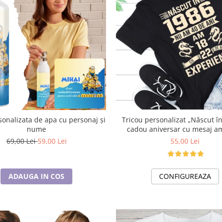
lizata de apa cu personaj și
Tricou personalizat „Născut în
nume
cadou aniversar cu mesaj a
69,00 Lei
59,00 Lei
55,00 Lei
ADAUGA IN COS
CONFIGUREAZA