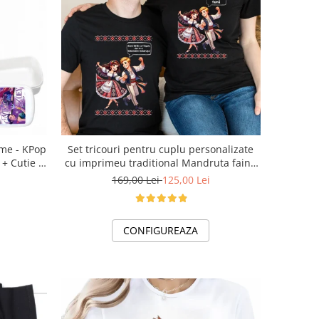
ume - KPop
Set tricouri pentru cuplu personalizate
+ Cutie +
cu imprimeu traditional Mandruta faina
ilul tău
VD24453
169,00 Lei
125,00 Lei
CONFIGUREAZA