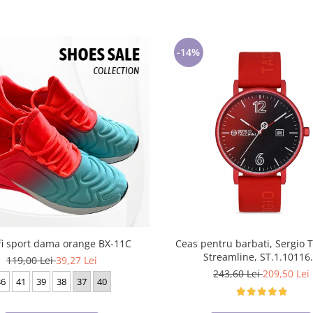
-14%
fi sport dama orange BX-11C
Ceas pentru barbati, Sergio 
Streamline, ST.1.10116
119,00 Lei
39,27 Lei
243,60 Lei
209,50 Lei
36
41
39
38
37
40