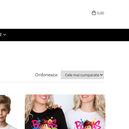
0,00
E
Ordoneaza: