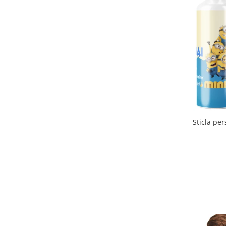
Tricouri de cuplu Valentine's Day
Valentine's Day
Cadouri pentru Bunici
Cadouri pentru Nasi si Fini
Cadouri Craciun
Cadouri pentru Mama
Cadouri pentru profesori sau absolventi
Cadouri Back to school
Cadouri de Paște
Sticla persona
Cadouri Traditionale Romanesti
8 Martie
Cadouri pentru CUPLU El & Ea
Cadouri Iubitori de animale
Cadouri GRAVIDE
Cadouri pentru sportivi
Cadouri Pensionare
Cadouri Colegi, sefi sau angajati