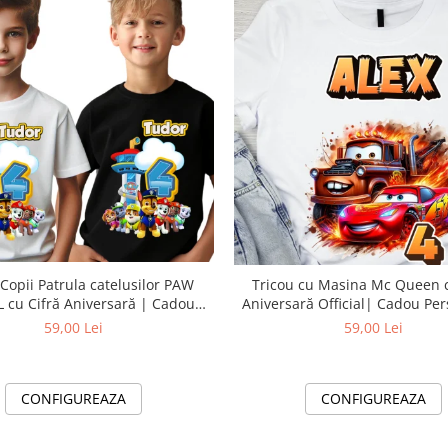
 Copii Patrula catelusilor PAW
Tricou cu Masina Mc Queen cu Cifră
 cu Cifră Aniversară | Cadou
Aniversară Official| Cadou Per
sonalizat e-CADOU - Copie
e-CADOU
59,00 Lei
59,00 Lei
CONFIGUREAZA
CONFIGUREAZA