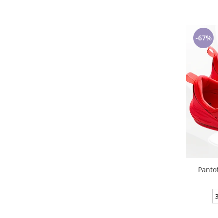
-67%
Panto