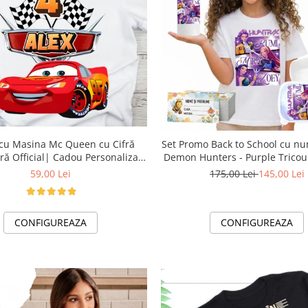
n cu Cifră
Set Promo Back to School cu n
ră Official| Cadou Personalizat
Demon Hunters - Purple Tricou 
e-CADOU
Bidon Personalizat pentru cop
59,00 Lei
175,00 Lei
145,00 Lei
CONFIGUREAZA
CONFIGUREAZA