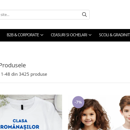
B2B & CORPORATE
CEASURI SI OCHELARI
SCOLI & GRADINIT
Produsele
1-
48
din
3425
produse
-7%