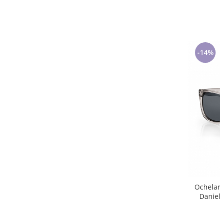
-14%
Ochelar
Danie