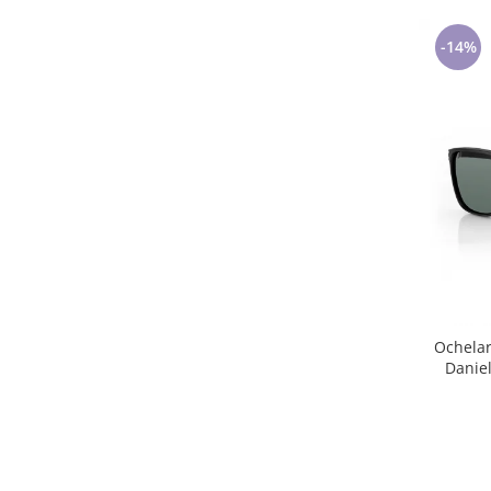
-14%
Ochelar
Danie