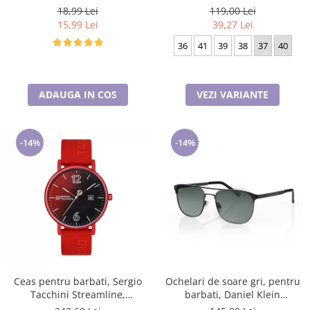
18,99 Lei
119,00 Lei
15,99 Lei
39,27 Lei
36
41
39
38
37
40
ADAUGA IN COS
VEZI VARIANTE
-14%
-14%
Ceas pentru barbati, Sergio
Ochelari de soare gri, pentru
Tacchini Streamline,
barbati, Daniel Klein
ST.1.10116.1
Sunglasses, DK3264-2