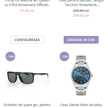
Tricou cu Masina Mc Queen
Ceas pentru barbati, Sergio
cu Cifră Aniversară Official|
Tacchini Streamline,
Cadou Personalizat e-CADOU
ST.1.10116.2
59,00 Lei
243,60 Lei
209,50 Lei
CONFIGUREAZA
ADAUGA IN COS
-14%
-14%
Ochelari de soare gri, pentru
Ceas Daniel Klein Arcadia