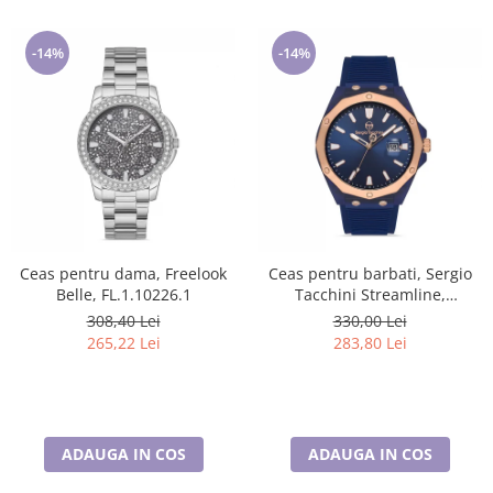
-14%
-14%
Ceas pentru dama, Freelook
Ceas pentru barbati, Sergio
Belle, FL.1.10226.1
Tacchini Streamline,
ST.1.10197.4
308,40 Lei
330,00 Lei
265,22 Lei
283,80 Lei
ADAUGA IN COS
ADAUGA IN COS