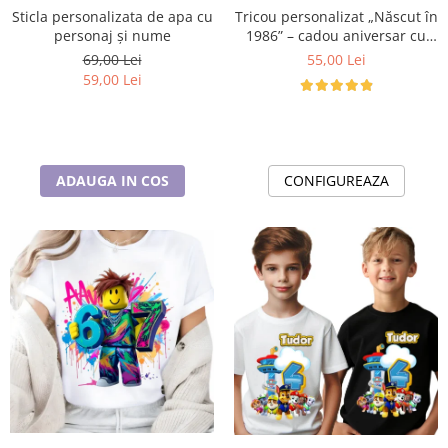
Cadouri pentru Doctori
Tricou personalizat „Născut în
Sticla personalizata de apa cu
Cadouri pentru Sfânta Maria
1986” – cadou aniversar cu
personaj și nume
mesaj amuzant
55,00 Lei
69,00 Lei
Martisoare
59,00 Lei
CONFIGUREAZA
ADAUGA IN COS