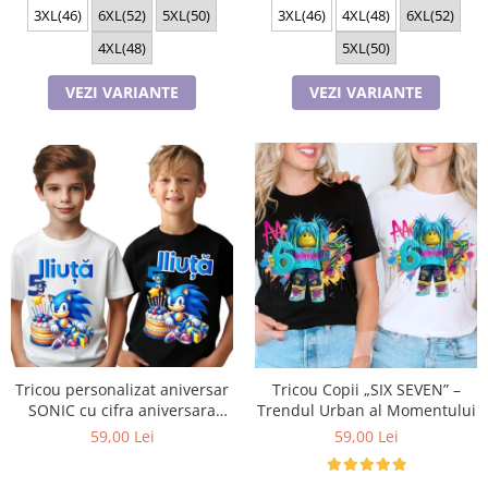
3XL(46)
6XL(52)
5XL(50)
3XL(46)
4XL(48)
6XL(52)
4XL(48)
5XL(50)
VEZI VARIANTE
VEZI VARIANTE
Tricou personalizat aniversar
Tricou Copii „SIX SEVEN” –
SONIC cu cifra aniversara
Trendul Urban al Momentului
TAS101
59,00 Lei
59,00 Lei