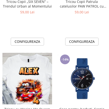
Tricou Copii „SIX SEVEN” –
Tricou Copii Patrula
Trendul Urban al Momentului
catelusilor PAW PATROL cu
Cifră Aniversară | Cadou
59,00 Lei
59,00 Lei
Personalizat e-CADOU - Copie
CONFIGUREAZA
CONFIGUREAZA
-14%