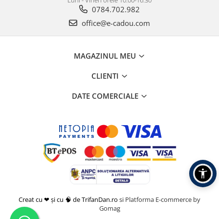
Luni - Vineri orele 10.00-16.30
0784.702.982
office@e-cadou.com
MAGAZINUL MEU
CLIENTI
DATE COMERCIALE
Creat cu ❤ și cu 🧠 de TrifanDan.ro
si
Platforma E-commerce by
Gomag