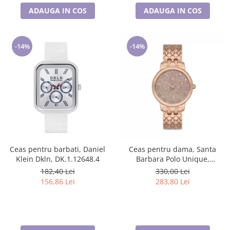
ADAUGA IN COS
ADAUGA IN COS
-14%
-14%
Ceas pentru barbati, Daniel
Ceas pentru dama, Santa
Klein Dkln, DK.1.12648.4
Barbara Polo Unique,
SB.1.10127.2
182,40 Lei
330,00 Lei
156,86 Lei
283,80 Lei