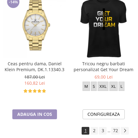
-14%
Ceas pentru dama, Daniel
Tricou negru barbati
Klein Premium, DK.1.13340.3
personalizat Get Your Dream
187,00 Lei
69,00 Lei
160,82 Lei
M
S
XXL
XL
L
ADAUGA IN COS
CONFIGUREAZA
1
2
3
72
...