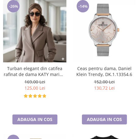
-26%
-14%
Turban elegant din catifea
Ceas pentru dama, Daniel
rafinat de dama KATY marime
Klein Trendy, DK.1.13354.6
universala, captuseala polar,
169,00 Lei
152,00 Lei
culoare maro Sequoia
125,00 Lei
130,72 Lei
ADAUGA IN COS
ADAUGA IN COS