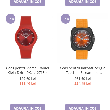
ADAUGA IN COS
ADAUGA IN COS
-14%
-14%
Ceas pentru dama, Daniel
Ceas pentru barbati, Sergio
Klein Dkln, DK.1.12713.4
Tacchini Streamline,
ST.1.10092.3
129,60 Lei
261,60 Lei
111,46 Lei
224,98 Lei
ADAUGA IN COS
ADAUGA IN COS