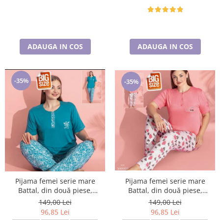
ADAUGA IN COS
ADAUGA IN COS
-35%
-35%
Pijama femei serie mare
Pijama femei serie mare
Battal, din două piese,
Battal, din două piese,
bumbac , Lux PIJ32974
bumbac , Lux PIJ300025
149,00 Lei
149,00 Lei
96,85 Lei
96,85 Lei