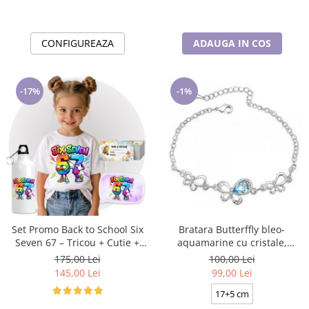
CONFIGUREAZA
ADAUGA IN COS
-17%
-1%
Set Promo Back to School Six
Bratara Butterffly bleo-
Seven 67 – Tricou + Cutie +
aquamarine cu cristale,
Bidon Personalizat pentru
placata cu aur 18K
175,00 Lei
100,00 Lei
copilul tău
145,00 Lei
99,00 Lei
17+5 cm