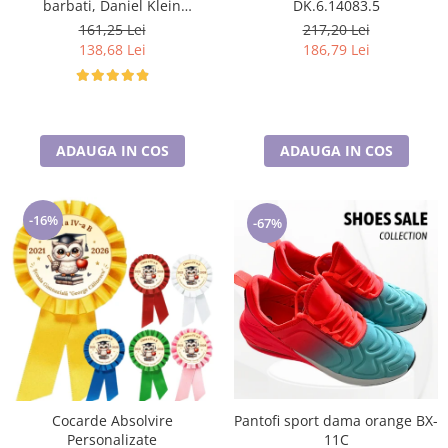
barbati, Daniel Klein
DK.6.14083.5
Sunglasses, DK3250-2
161,25 Lei
217,20 Lei
138,68 Lei
186,79 Lei
ADAUGA IN COS
ADAUGA IN COS
-16%
-67%
Cocarde Absolvire
Pantofi sport dama orange BX-
Personalizate
11C