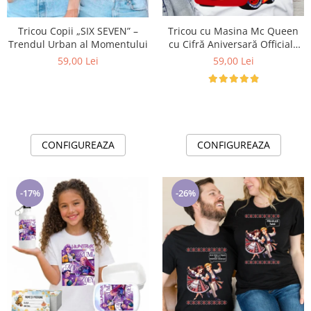
Lenjerii de pat pentru copii
Cadouri Cuplu
Tricou Copii „SIX SEVEN” –
Tricou cu Masina Mc Queen
Fashion
Trendul Urban al Momentului
cu Cifră Aniversară Official|
Cadou Personalizat e-CADOU
59,00 Lei
59,00 Lei
Pijamale de CRACIUN
Pijamale de dama
Pijamale de barbati
Halate si capoate
Pijamale
CONFIGUREAZA
CONFIGUREAZA
WINTER Collection
Halate si pijamale Family
Incaltaminte
-17%
-26%
Seturi elegante femei
Umbrele
Pijamale de copii
Pijamale BIG SIZE femei
Cadouri ocazii speciale
Tricouri de craciun