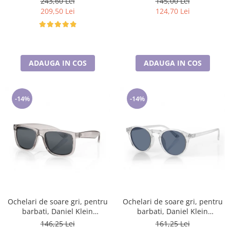
243,60 Lei
145,00 Lei
209,50 Lei
124,70 Lei
ADAUGA IN COS
ADAUGA IN COS
-14%
-14%
Ochelari de soare gri, pentru
Ochelari de soare gri, pentru
barbati, Daniel Klein
barbati, Daniel Klein
Sunglasses, DK3254-3
Sunglasses, DK3251-3
146,25 Lei
161,25 Lei