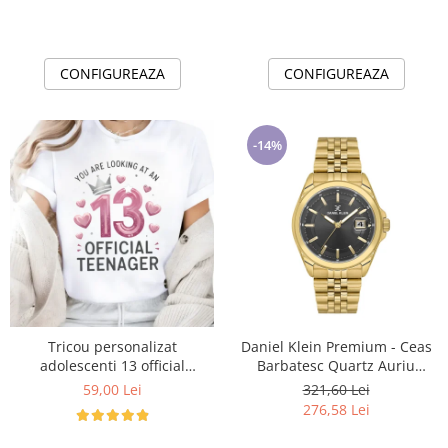
CONFIGUREAZA
CONFIGUREAZA
-14%
Tricou personalizat
Daniel Klein Premium - Ceas
adolescenti 13 official
Barbatesc Quartz Auriu
Teenager Cadou Inspirat
DK.6.14205-4
59,00 Lei
321,60 Lei
pentru aniversare
276,58 Lei